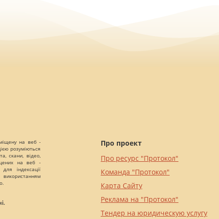
міщену на веб -
Про проект
цією розуміються
а, скани, відео,
Про ресурс "Протокол"
іщених на веб -
 для індексації
Команда "Протокол"
 використанням
о.
Карта Сайту
Реклама на "Протокол"
і.
Тендер на юридическую услугу