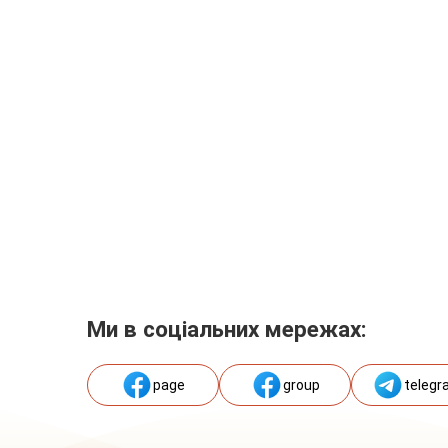
Ми в соціальних мережах:
page
group
telegr