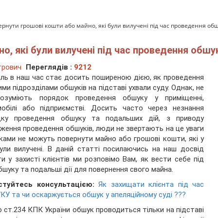
ернути грошові кошти або майно, які були вилучені під час проведення об
о, які були вилучені під час проведення обшу
трович
Переглядів :
9212
ль в наш час стає досить поширеною дією, як проведення
ими підрозділами обшуків на підставі ухвали суду. Однак, не
розуміють порядок проведення обшуку у приміщенні,
мобілі або підприємстві. Досить часто через незнання
дку проведення обшуку та подальших дій, з приводу
ження проведення обшуків, люди не звертають на це уваги
ками не можуть повернути майно або грошові кошти, які у
ули вилучені. В даній статті посилаючись на наш досвід
и у захисті клієнтів ми розповімо Вам, як вести себе під
бшуку та подальші дії для повернення свого майна.
стуйтесь консультацією:
Як захищати клієнта під час
У та чи оскаржується обшук у апеляційному суді ???
о ст.234 КПК України обшук проводиться тільки на підставі