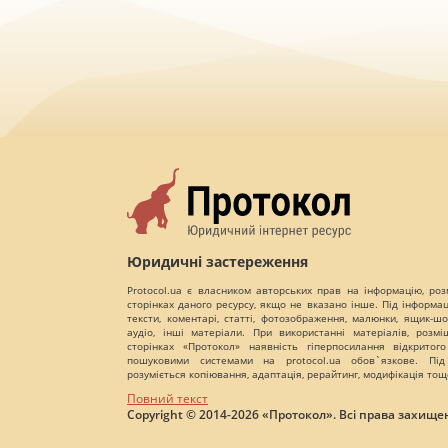
Юридичні застереження
Protocol.ua є власником авторських прав на інформацію, роз
сторінках даного ресурсу, якщо не вказано інше. Під інформа
тексти, коментарі, статті, фотозображення, малюнки, ящик-шот
аудіо, інші матеріали. При використанні матеріалів, розм
сторінках «Протокол» наявність гіперпосилання відкритого
пошуковими системами на protocol.ua обов`язкове. Під
розуміється копіювання, адаптація, рерайтинг, модифікація тощ
Повний текст
Copyright © 2014-2026 «Протокол». Всі права захищен