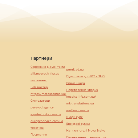
Партнери
Сережки з діамантами
pereklad.ua
alliancetechnika.ua
Підготовка до НМТ / ЗНО
миралинкс
Винна шафа
Веб мастер
Перевезення хворих
https://motokosmos.ua/
hospice-life.com.ua/
Синтезатори
mk-translations.ua
perevod.agency
maltina.com.ua
agrotechnika.com.ua
Шафи купе
europeservice.com.ua
Брендові сумки
текст юа
Натяжні стелі Nova Stelya
Посилання
Перевезення хворих за