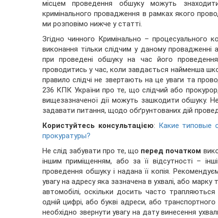
місцем проведення обшуку можуть знаходити
кримінального провадження в рамках якого прово
ми розповімо нижче у статті.
Згідно чинного Кримінально – процесуального к
виконання тільки слідчим у даному провадженні а
при проведені обшуку на час його проведення
проводитись у час, коли завдається найменша шко
правило слідчі не звертають на це уваги та прово
236 КПК України про те, що слідчий або прокуро
вищезазначеної дії можуть зашкодити обшуку. Не
задавати питання, щодо обґрунтованих дій проведе
Користуйтесь консультацією
:
Какие типовые о
прокуратуры?
Не слід забувати про те, що
перед початком
вико
іншим приміщенням, або за її відсутності – інш
проведення обшуку і надана її копія. Рекоменду
увагу на адресу яка зазначена в ухвалі, або марк
автомобілі, оскільки досить часто трапляються
одній цифрі, або букві адреси, або транспортног
необхідно звернути увагу на дату винесення ухвали