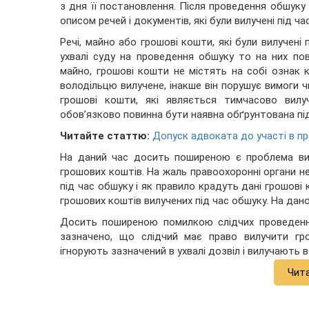
з дня її постановлення. Після проведення обшуку
описом речей і документів, які були вилучені під ча
Речі, майно або грошові кошти, які були вилучені
ухвалі суду на проведення обшуку то на них пов
майно, грошові кошти не містять на собі ознак 
володільцю вилучене, інакше він порушує вимоги 
грошові кошти, які являється тимчасово вилу
обов’язково повинна бути наявна обґрунтована під
Читайте статтю:
Допуск адвоката до участі в пр
На даний час досить поширеною є проблема ви
грошових коштів. На жаль правоохоронні органи н
під час обшуку і як правило крадуть дані грошові
грошових коштів вилучених під час обшуку. На да
Досить поширеною помилкою слідчих проведенні
зазначено, що слідчий має право вилучити г
ігнорують зазначений в ухвалі дозвіл і вилучають в
Чит