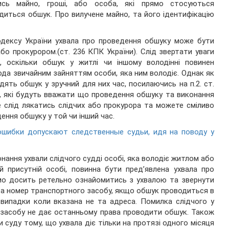
сь майно, гроші, або особа, які прямо стосуються
диться обшук. Про вилучене майно, та його ідентифікацію
одексу України ухвала про проведення обшуку може бути
бо прокурором.(ст. 236 КПК України). Слід звертати уваги
, оскільки обшук у житлі чи іншому володінні повинен
да звичайним зайняттям особи, яка ним володіє. Однак як
дять обшук у зручний для них час, посилаючись на п.2. ст.
р, які будуть вважати що проведення обшуку та виконання
 слід лякатись слідчих або прокурора та можете сміливо
ння обшуку у той чи інший час.
шибки допускают следственные судьи, идя на поводу у
нання ухвали слідчого судді особі, яка володіє житлом або
ій присутній особі, повинна бути пред’явлена ухвала про
ємо досить ретельно ознайомитись з ухвалою та звернути
у та номер транспортного засобу, якщо обшук проводиться в
 випадки коли вказана не та адреса. Помилка слідчого у
о засобу не дає останньому права проводити обшук. Також
 суду тому, що ухвала діє тільки на протязі одного місяця