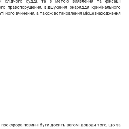
ли слідчого судді, та з метою виявлення та фіксації
ого правопорушення, відшукання знаряддя кримінального
аті його вчинення, а також встановлення місцезнаходження
 прокурора повинні бути досить вагомі доводи того, що за