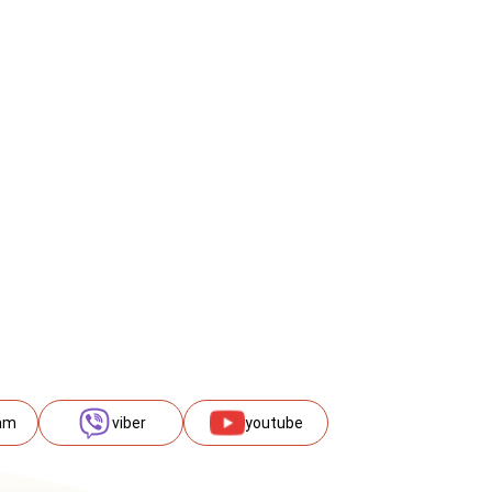
am
viber
youtube