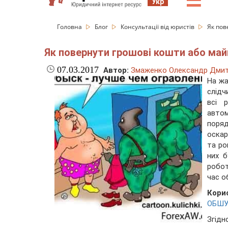
☰
Укр
Головна
Блог
Консультації від юристів
Як пов
Як повернути грошові кошти або майн
07.03.2017
Автор:
Змаженко Олександр Дми
На жа
слідч
всі 
авто
поря
оскар
та ро
них б
робот
час о
Кори
ОБШУК
Згідн