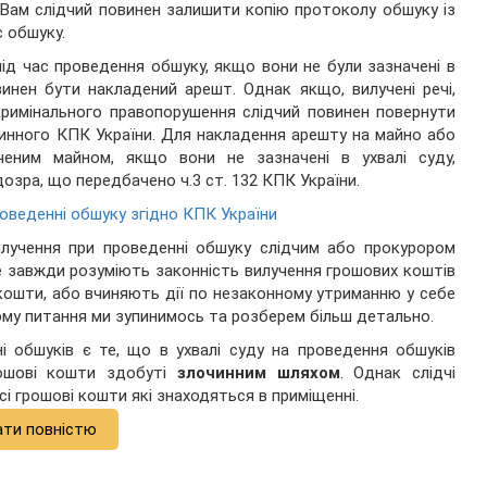
 Вам слідчий повинен залишити копію протоколу обшуку із
с обшуку.
 під час проведення обшуку, якщо вони не були зазначені в
инен бути накладений арешт. Однак якщо, вилучені речі,
кримінального правопорушення слідчий повинен повернути
чинного КПК України. Для накладення арешту на майно або
ченим майном, якщо вони не зазначені в ухвалі суду,
озра, що передбачено ч.3 ст. 132 КПК України.
оведенні обшуку згідно КПК України
лучення при проведенні обшуку слідчим або прокурором
е завжди розуміють законність вилучення грошових коштів
 кошти, або вчиняють дії по незаконному утриманню у себе
ному питання ми зупинимось та розберем більш детально.
 обшуків є те, що в ухвалі суду на проведення обшуків
рошові кошти здобуті
злочинним шляхом
. Однак слідчі
сі грошові кошти які знаходяться в приміщенні.
ати повністю