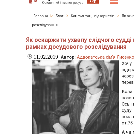
☰
Укр
Головна
Блог
Консультації від юристів
Як оск
розслідування
Як оскаржити ухвалу слідчого судді
рамках досудового розслідування
11.02.2019
Автор:
Адвокатська сім'я Лисенк
Хочу 
підп
через
перев
Коли
почин
Ось і
суду
позап
ст.75 
А чи 