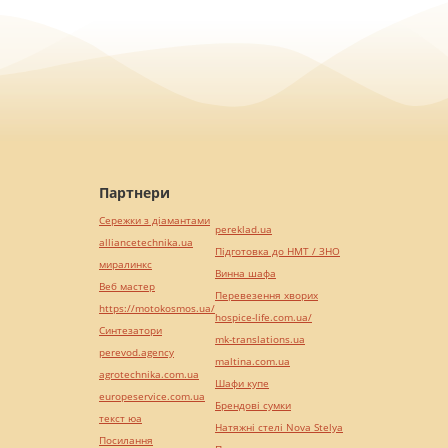
Партнери
Сережки з діамантами
pereklad.ua
alliancetechnika.ua
Підготовка до НМТ / ЗНО
миралинкс
Винна шафа
Веб мастер
Перевезення хворих
https://motokosmos.ua/
hospice-life.com.ua/
Синтезатори
mk-translations.ua
perevod.agency
maltina.com.ua
agrotechnika.com.ua
Шафи купе
europeservice.com.ua
Брендові сумки
текст юа
Натяжні стелі Nova Stelya
Посилання