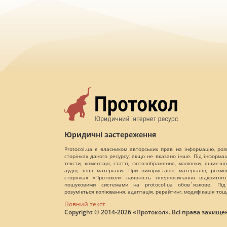
Юридичні застереження
Protocol.ua є власником авторських прав на інформацію, роз
сторінках даного ресурсу, якщо не вказано інше. Під інформа
тексти, коментарі, статті, фотозображення, малюнки, ящик-шот
аудіо, інші матеріали. При використанні матеріалів, розм
сторінках «Протокол» наявність гіперпосилання відкритого
пошуковими системами на protocol.ua обов`язкове. Під
розуміється копіювання, адаптація, рерайтинг, модифікація тощ
Повний текст
Copyright © 2014-2026 «Протокол». Всі права захищен