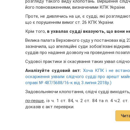
розгляду такого виду клопотань. Вирішення слі
його повноваженнями, визначеними КПК України.
Проте, не дивлячись на це, є судді, які розгляда
що є порушенням вимог ст. 26 КПК України.
Крім того,
в ухвалах судді вказують, що вони н
Велика палата Верховного суду у постановах від 23
зазначила, що апеляційні суди зобов’язані відкри
суддів про надання дозволу на проведення позапл
Судової практики зі скасування таких ухвал слідчо
Аналізуйте судовий акт:
Хоча КПК і не встано
оскарження ухвали слідчого судді про арешт май
справі № 487/5688/16-к від 3 липня 2018р.)
Задовольняючи клопотання, слідчі судді виходять
по-перше
, із ч. 1 ст. 84, ч. 2 ст. 84 та п. 4 ч.2
доказів є акт перевірки.
Чит