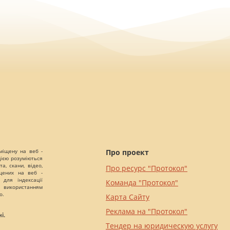
міщену на веб -
Про проект
цією розуміються
а, скани, відео,
Про ресурс "Протокол"
іщених на веб -
 для індексації
Команда "Протокол"
 використанням
о.
Карта Сайту
Реклама на "Протокол"
і.
Тендер на юридическую услугу