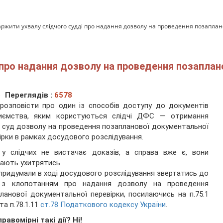
аржити ухвалу слідчого судді про надання дозволу на проведення позаплан
 про надання дозволу на проведення позаплан
о
Переглядів :
6578
розповісти про один із способів доступу до документів
риємства, яким користуються слідчі ДФС — отримання
 суд дозволу на проведення позапланової документальної
ірки в рамках досудового розслідування.
 у слідчих не вистачає доказів, а справа вже є, вони
ають ухитрятись.
 придумали в ході досудового розслідування звертатись до
 з клопотанням про надання дозволу на проведення
ланової документальної перевірки, посилаючись на п.75.1
та п.78.1.11
ст.78 Податкового кодексу України
.
правомірні такі дії? Ні!