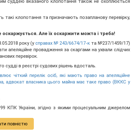
дчим суддею вказаного клопотання також не охоплюється
ють такі клопотання та призначають позапланову перевірку,
е оскаржується. Але їх оскаржити можта і треба!
.05.2018 року (у
справах № 243/6674/17-к
та №237/1459/17)
вати апеляційне провадження за скаргами на ухвали слідчих
анових перевірок.
го судді в реєстрі судових рішень вдосталь.
влює чіткий перелік осіб, які мають право на апеляційне
на, адвокат власника цього майна має таке право (ВККС у
,
. ст. 99 КПК України, згідно з якими процесуальним джерелом
ати повністю