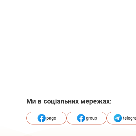
Ми в соціальних мережах:
page
group
telegr