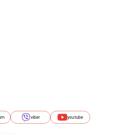
am
viber
youtube