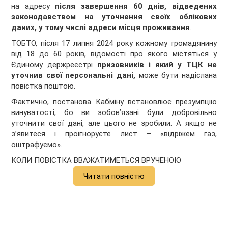
на адресу
після завершення 60 днів, відведених
законодавством на уточнення своїх облікових
даних, у тому числі адреси місця проживання
.
ТОБТО, після 17 липня 2024 року кожному громадянину
від 18 до 60 років, відомості про якого містяться у
Єдиному держреєстрі
призовників і який у ТЦК не
уточнив свої персональні дані,
може бути надіслана
повістка поштою.
Фактично, постанова Кабміну встановлює презумпцію
винуватості, бо ви зобов’язані були добровільно
уточнити свої дані, але цього не зробили. А якщо не
з’явитеся і проігноруєте лист – «відріжем газ,
оштрафуємо».
КОЛИ ПОВІСТКА ВВАЖАТИМЕТЬСЯ ВРУЧЕНОЮ
Читати повністю