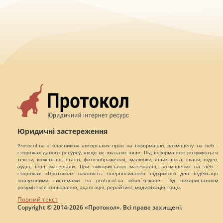
Юридичні застереження
Protocol.ua є власником авторських прав на інформацію, розміщену на веб -
сторінках даного ресурсу, якщо не вказано інше. Під інформацією розуміються
тексти, коментарі, статті, фотозображення, малюнки, ящик-шота, скани, відео,
аудіо, інші матеріали. При використанні матеріалів, розміщених на веб -
сторінках «Протокол» наявність гіперпосилання відкритого для індексації
пошуковими системами на protocol.ua обов`язкове. Під використанням
розуміється копіювання, адаптація, рерайтинг, модифікація тощо.
Повний текст
Copyright © 2014-2026 «Протокол». Всі права захищені.