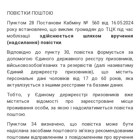
ПОВІСТКИ ПОШТОЮ
Пунктом 28 Постанови Кабміну № 560 від 16.05.2024
року встановлено, що виклик громадян до ТЦК під час
мобілізації
здійснюється шляхом вручення
(надсилання) повістки
.
Відповідно до пункту 30, повістка формується за
допомогою Єдиного державного реєстру призовників,
військовозобов’язаних та резервістів (далі називатиму
Єдиний держреєстр призовників), що містить
персональні дані чоловіків від 17 до 60 років, яка
актуалізується з іншими реєстрами та базами даних.
Тобто, у Єдиному держреєстрі призовників вже
містяться відомості про зареєстроване місце
проживання особи, за якою і надсилатиметься повістка
поштою.
Пунктом 34 визначено, що повістка може бути
надіслана засобами поштового зв’язку рекомендованим
поштовим відправленням з повідомленням про вручення