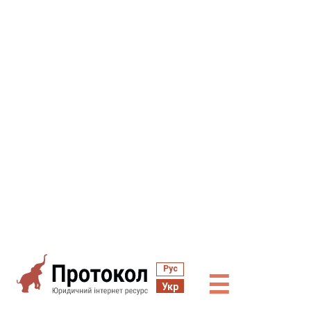
Рус
☰
Укр