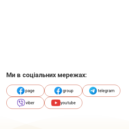
Ми в соціальних мережах:
page
group
telegram
viber
youtube