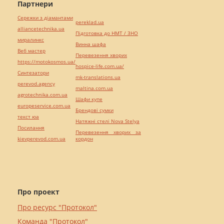
Партнери
Сережки з діамантами
pereklad.ua
alliancetechnika.ua
Підготовка до НМТ / ЗНО
миралинкс
Винна шафа
Веб мастер
Перевезення хворих
https://motokosmos.ua/
hospice-life.com.ua/
Синтезатори
mk-translations.ua
perevod.agency
maltina.com.ua
agrotechnika.com.ua
Шафи купе
europeservice.com.ua
Брендові сумки
текст юа
Натяжні стелі Nova Stelya
Посилання
Перевезення хворих за
kievperevod.com.ua
кордон
Про проект
Про ресурс "Протокол"
Команда "Протокол"