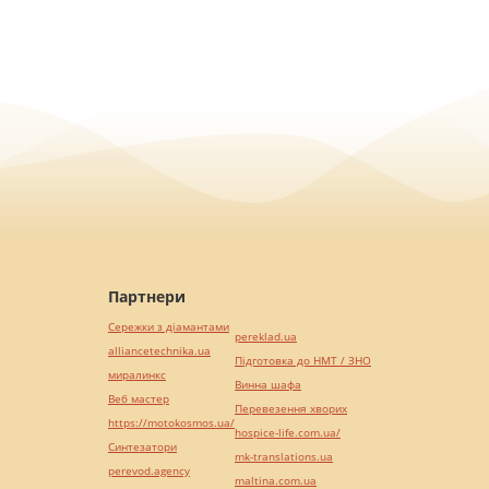
Партнери
Сережки з діамантами
pereklad.ua
alliancetechnika.ua
Підготовка до НМТ / ЗНО
миралинкс
Винна шафа
Веб мастер
Перевезення хворих
https://motokosmos.ua/
hospice-life.com.ua/
Синтезатори
mk-translations.ua
perevod.agency
maltina.com.ua