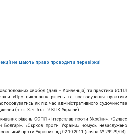
спекції не мають право проводити перевірки!
новоположних свобод (далі – Конвенція) та практика ЄСПЛ
раїни «Про виконання рішень та застосування практики
астосовуватись як під час адміністративного судочинства
ження (ч. ст.8, ч. 5 ст. 9 КПК України).
вживаних рішень ЄСПЛ «Інтерсплав проти України», «Булвес
и Болгарі», «Сєрков проти України» чомусь незаслужено
овський проти України» від 02.10.2011 (заява № 29979/04).