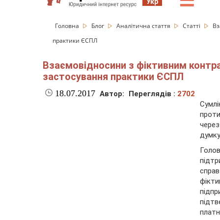
☰
Укр
Головна
Блог
Аналітична стаття
Статті
Вз
практики ЄСПЛ
Взаємовідносини з фіктивним контра
застосування практики ЄСПЛ
18.07.2017
Автор:
Переглядів :
2702
Сумлі
проти
через
думку
Голов
підтр
спра
фікт
підп
підт
плат