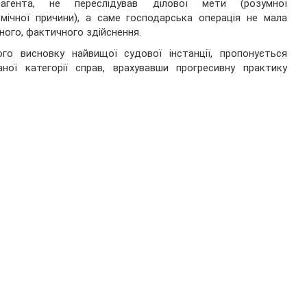
рагента, не переслідував ділової мети (розумної
мічної причини), а саме господарська операція не мала
ного, фактичного здійснення.
го висновку найвищої судової інстанції, пропонується
ної категорії справ, врахувавши прогресивну практику