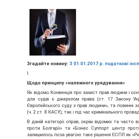
Згадайте новину:
З 01.01.2017 р. податкові ін
І.
Щодо принципу «належного урядування»
Як відомо Конвенція про захист прав людини і ос
для судів є джерелом права (ст. 17 Закону Ук
Європейського суду з прав людини», та повинні з
(ч. 2 ст. 8 КАСУ), так і під час кримінального провад
В даній категорії справ, окрім відомих та часто 
проти Болгарії» та «Бізнес Суппорт центр прот
залишилось поза увагою таке рішення ЄСПЛ як «Рис