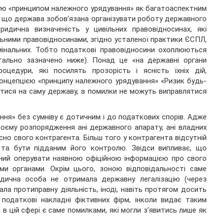
рую «принципом належного урядування» як багатоаспектним
о, що держава зобов’язана організувати роботу державного
идична визначеність у цивільних правовідносинах, які
ільними правовідносинами, згідно усталеної практики ЄСПЛ,
имінальних. Тобто податкові правовідносини охоплюються
тально зазначено ниже). Понад це «на державні органи
оцедури, які посилять прозорість і ясність їхніх дій,
 концепцією «принципу належного урядування» «Ризик будь-
тися на саму державу, а помилки не можуть виправлятися
ня» без сумніву є дотичним і до податкових спорів. Адже
воєму розпорядження ані державного апарату, ані владних
сно свого контрагента. Більш того у контрагента відсутній
 та бути підданим його контролю. Звідси випливає, що
ений оперувати наявною офіційною інформацією про свого
и органами. Окрім цього, зоною відповідальності саме
ична особа не отримала державну легалізацію (через
ала протиправну діяльність, іноді, навіть протягом досить
податкові накладні фіктивних фірм, інколи видає таким
и в цій сфері є саме помилками, які могли з’явитись лише як