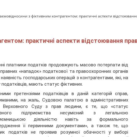
аємовідносини з фіктивним контрагентом: практичні аспекти відстоювання
гентом: практичні аспекти відстоювання прав
нні платники податків продовжують масово потерпати від
правних «нападок» податкової та правоохоронних органів
 наявність господарських операцій з контрагентами, які, на
 податківців, мають статус фіктивних.
ними претензіями податківців в даній категорій справ,
иманими, на жаль, Судовою палатою в адміністративних
в Верховного Суду з прав людини, є те, що «статус
ивного підприємства несумісний з легальною
риємницькою діяльністю навіть за формального
вердження її первинними документами», а також те, що
ник податків не проявив розумної обачності у виборі