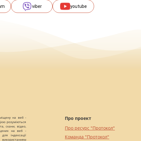
am
viber
youtube
міщену на веб -
Про проект
цією розуміються
а, скани, відео,
Про ресурс "Протокол"
іщених на веб -
 для індексації
Команда "Протокол"
 використанням