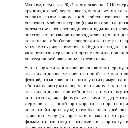
Між тим, в пунктах 70,71 цього рішення ЕСПЛ опе
принцип, котрий, серед іншого, зводиться до тог
апарату таким чином, щоб забезпечувалась юр
зачіпають майнові інтереси (прим автора: під цив
розуміються всі правовідносини відмінні від кр
категорією цивільних правовідносин про що де
покладено обов'язок запровадити внутрішні пр
мінімізують ризик помилок .». Водночас згідно з
якої помилки державного органу повинен поклада
за рахунок осіб, яких вони стосуються».
Варто зауважити, що принцип «належного урядуван
платник податків, як приватна особа, не має в с
функцій, ані можливості застосувати примус відно
обов’язок звітувати перед платником податків
платник податків, при виборі контрагента, змуш
контрагента, яка формується тими ж державним
держави є те, щоб протиправно створена юрид
реєстраційні процедури) і тим більше не здійснюв
тривалого часу (на практики держава реєструє 
фірмам ліцензії, тощо). І всі помилки та прорахунк
наслідок «неналежного урядування».