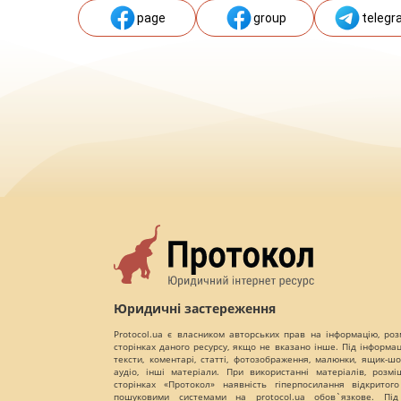
page
group
telegr
Юридичні застереження
Protocol.ua є власником авторських прав на інформацію, роз
сторінках даного ресурсу, якщо не вказано інше. Під інформа
тексти, коментарі, статті, фотозображення, малюнки, ящик-шот
аудіо, інші матеріали. При використанні матеріалів, розм
сторінках «Протокол» наявність гіперпосилання відкритого
пошуковими системами на protocol.ua обов`язкове. Під