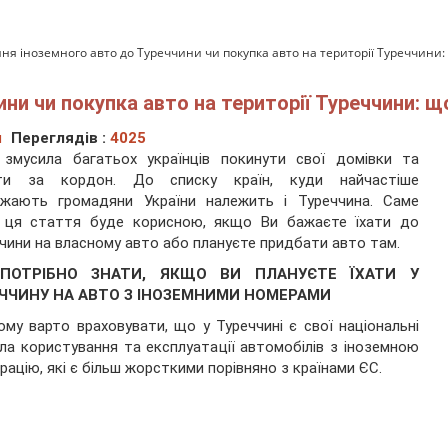
ня іноземного авто до Туреччини чи покупка авто на території Туреччини:
ни чи покупка авто на території Туреччини: щ
ч
Переглядів :
4025
 змусила багатьох українців покинути свої домівки та
ати за кордон. До списку країн, куди найчастіше
джають громадяни України належить і Туреччина. Саме
, ця стаття буде корисною, якщо Ви бажаєте їхати до
чини на власному авто або плануєте придбати авто там.
ПОТРІБНО ЗНАТИ, ЯКЩО ВИ ПЛАНУЄТЕ ЇХАТИ У
ЧЧИНУ НА АВТО З ІНОЗЕМНИМИ НОМЕРАМИ
му варто враховувати, що у Туреччині є свої національні
ла користування та експлуатації автомобілів з іноземною
рацію, які є більш жорсткими порівняно з країнами ЄС.