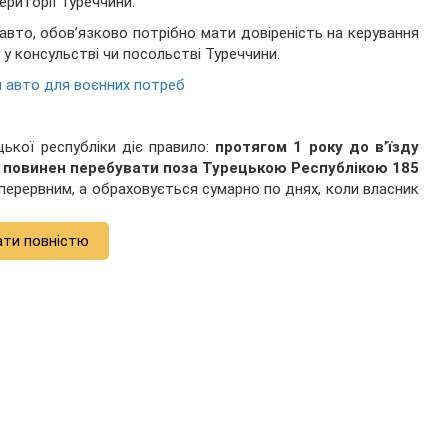
ериторії Туреччини.
 авто, обов’язково потрібно мати довіреність на керування
у консульстві чи посольстві Туреччини.
я авто для воєнних потреб
цької республіки діє правило:
протягом 1 року до в’їзду
 повинен перебувати поза Турецькою Республікою 185
перервним, а обраховується сумарно по днях, коли власник
ати повністю