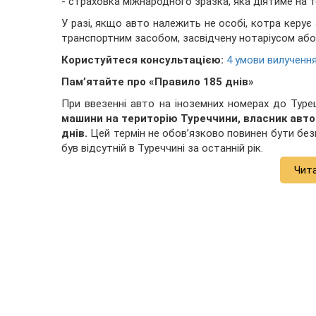
- страховка міжнародного зразка, яка діятиме на т
У разі, якщо авто належить не особі, котра керує
транспортним засобом, засвідчену нотаріусом або 
Користуйтеся консультацією:
4 умови вилученн
Пам’ятайте про «Правило 185 днів»
При ввезенні авто на іноземних номерах до Туре
машини на територію Туреччини, власник авто
днів.
Цей термін не обов’язково повинен бути без
був відсутній в Туреччині за останній рік.
Чит