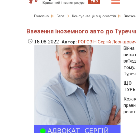
☰
Укр
Головна
Блог
Консультації від юристів
Ввезен
Ввезення іноземного авто до Туреччи
16.08.2022
Автор:
РОГОЗІН Сергій Леонідови
Війна
виїх
виїж
тому
Туреч
ЩО 
ТУРЕ
Кожно
прави
реєст