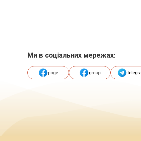
Ми в соціальних мережах:
page
group
telegr