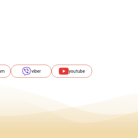
am
viber
youtube