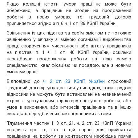
Якщо колишні істотні умови праці не може бути
збережено, а працівник не згоден на продовження
роботи в нових умовах, то трудовий договір
припиняється згідно з п. 6 ч. 1 ст. 36 КЗпП України.
Звільнення із цих підстав за своїм змістом не тотожне
звільненню у зв’язку зі зміною організації виробництва
праці, скороченням чисельності або штату працівників
на підставі п. 1 ч. 1 ст. 40 КЗпП України, оскільки
передбачає продовження роботи за тією самою
спеціальністю, кваліфікацією чи посадою, але з новими
умовами праці.
Відповідно до
ч. 2 ст. 23 КЗпП України
строковий
трудовий договір укладається у випадках, коли трудові
відносини не можуть бути встановлені на невизначений
строк з урахуванням характеру наступної роботи, або
умов її виконання, або інтересів працівника та в інших
випадках, передбачених законодавчими актами.
Тлумачення частин 1, 3 ст. 21, ч. 2 ст. 23 КЗпП України
свідчить про те, що в цій справі для прийняття
працівника на роботу за контрактом необхідна пряма