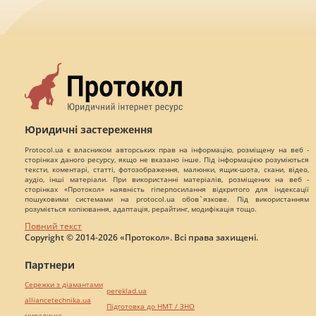
Юридичні застереження
Protocol.ua є власником авторських прав на інформацію, розміщену на веб -
сторінках даного ресурсу, якщо не вказано інше. Під інформацією розуміються
тексти, коментарі, статті, фотозображення, малюнки, ящик-шота, скани, відео,
аудіо, інші матеріали. При використанні матеріалів, розміщених на веб -
сторінках «Протокол» наявність гіперпосилання відкритого для індексації
пошуковими системами на protocol.ua обов`язкове. Під використанням
розуміється копіювання, адаптація, рерайтинг, модифікація тощо.
Повний текст
Copyright © 2014-2026 «Протокол». Всі права захищені.
Партнери
Сережки з діамантами
pereklad.ua
alliancetechnika.ua
Підготовка до НМТ / ЗНО
миралинкс