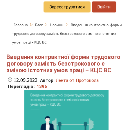
Зареєструватися
Ввійти
Головна
Блог
Новини
Введення контрактної форми
трудового договору замість безстрокового є зміною істотних
умов праці – КЦС ВС
Введення контрактної форми трудового
договору замість безстрокового є
зміною істотних умов праці – КЦС ВС
12.09.2022
Автор:
Лента от Протокола
Переглядів :
1396