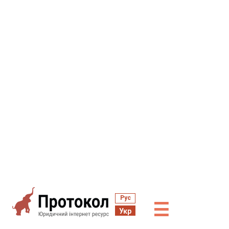
Рус
☰
Укр