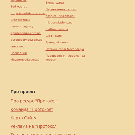
Винна шафа
Веб мастер
Перевезення хворих
https://motokosmos.ua/
hospice-life.com.ua/
Синтезатори
mk-translations.ua
perevod.agency
maltina.com.ua
agrotechnika.com.ua
Шафи купе
europeservice.com.ua
Брендові сумки
текст юа
Натяжні стелі Nova Stelya
Посилання
Перевезення хворих за
kievperevod.com.ua
кордон
Про проект
Про ресурс "Протокол"
Команда "Протокол"
Карта Сайту
Реклама на "Протокол"
Тендер на юридическую услугу