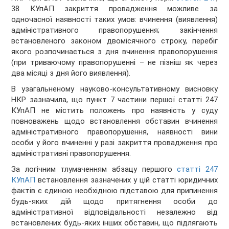
38 КУпАП закриття провадження можливе за
одночасної наявності таких умов: вчинення (виявлення)
адміністративного правопорушення; закінчення
встановленого законом двомісячного строку, перебіг
якого розпочинається з дня вчинення правопорушення
(при триваючому правопорушенні – не пізніш як через
два місяці з дня його виявлення).
В узагальненому науково-консультативному висновку
НКР зазначила, що пункт 7 частини першої статті 247
КУпАП не містить положень про наявність у суду
повноважень щодо встановлення обставин вчинення
адміністративного правопорушення, наявності вини
особи у його вчиненні у разі закриття провадження про
адміністративні правопорушення.
За логічним тлумаченням абзацу першого
статті 247
КУпАП
встановлення зазначених у цій статті юридичних
фактів є єдиною необхідною підставою для припинення
будь-яких дій щодо притягнення особи до
адміністративної відповідальності незалежно від
встановлених будь-яких інших обставин, що підлягають