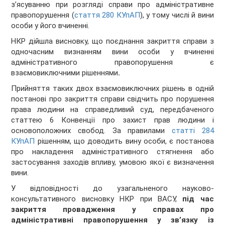
з’ясуванню при розгляді справи про адміністративне
правопорушення (
стаття 280 КУпАП
), у тому числі й вини
особи у його вчиненні.
НКР дійшла висновку, що поєднання закриття справи з
одночасним визнанням вини особи у вчиненні
адміністративного правопорушення є
взаємовиключними рішеннями
.
Прийняття таких двох взаємовиключних рішень в одній
постанові про закриття справи свідчить про порушення
права людини на справедливий суд, передбаченого
статтею 6 Конвенції про захист прав людини і
основоположних свобод. За правилами
статті 284
КУпАП
рішенням, що доводить вину особи, є постанова
про накладення адміністративного стягнення або
застосування заходів впливу, умовою якої є визначення
вини.
У відповідності до узагальненого науково-
консультативного висновку НКР при ВАСУ,
під час
закриття провадження у справах про
адміністративні правопорушення у зв’язку із