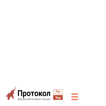
Рус
☰
Укр