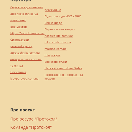
Сережки з діамантами
pereklad.ua
alliancetechnika.ua
Підготовка до НМТ / ЗНО
миралинкс
Винна шафа
Веб мастер
Перевезення хворих
https://motokosmos.ua/
hospice-life.com.ua/
Синтезатори
mk-translations.ua
perevod.agency
maltina.com.ua
agrotechnika.com.ua
Шафи купе
europeservice.com.ua
Брендові сумки
текст юа
Натяжні стелі Nova Stelya
Посилання
Перевезення хворих за
kievperevod.com.ua
кордон
Про проект
Про ресурс "Протокол"
Команда "Протокол"