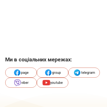
Ми в соціальних мережах:
page
group
telegram
viber
youtube