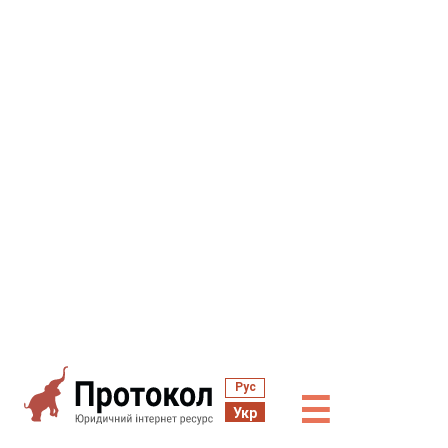
Рус
☰
Укр