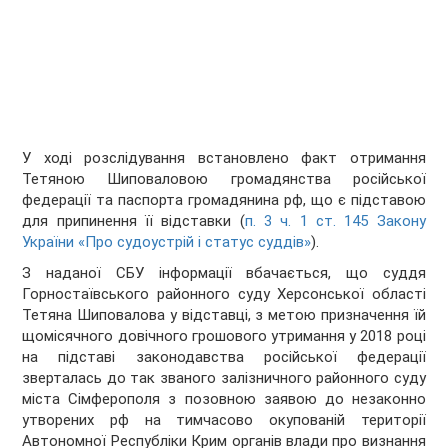
У ході розслідування встановлено факт отримання
Тетяною Шиповаловою громадянства російської
федерації та паспорта громадянина рф, що є підставою
для припинення її відставки (
п. 3 ч. 1 ст. 145 Закону
України «Про судоустрій і статус суддів»
).
З наданої СБУ інформації вбачається, що суддя
Горностаївського районного суду Херсонської області
Тетяна Шиповалова у відставці, з метою призначення їй
щомісячного довічного грошового утримання у 2018 році
на підставі законодавства російської федерації
зверталась до так званого залізничного районного суду
міста Сімферополя з позовною заявою до незаконно
утворених рф на тимчасово окупованій території
Автономної Республіки Крим органів влади про визнання