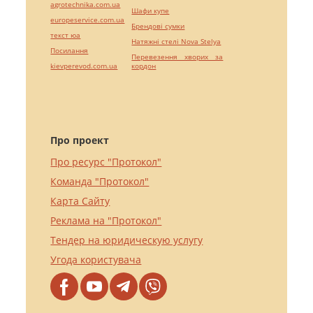
agrotechnika.com.ua
Шафи купе
europeservice.com.ua
Брендові сумки
текст юа
Натяжні стелі Nova Stelya
Посилання
Перевезення хворих за
kievperevod.com.ua
кордон
Про проект
Про ресурс "Протокол"
Команда "Протокол"
Карта Сайту
Реклама на "Протокол"
Тендер на юридическую услугу
Угода користувача