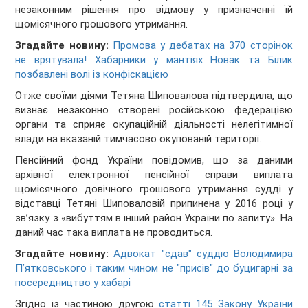
незаконним рішення про відмову у призначенні їй
щомісячного грошового утримання.
Згадайте новину:
Промова у дебатах на 370 сторінок
не врятувала! Хабарники у мантіях Новак та Білик
позбавлені волі із конфіскацією
Отже своїми діями Тетяна Шиповалова підтвердила, що
визнає незаконно створені російською федерацією
органи та сприяє окупаційній діяльності нелегітимної
влади на вказаній тимчасово окупованій території.
Пенсійний фонд України повідомив, що за даними
архівної електронної пенсійної справи виплата
щомісячного довічного грошового утримання судді у
відставці Тетяні Шиповаловій припинена у 2016 році у
зв’язку з «вибуттям в інший район України по запиту». На
даний час така виплата не проводиться.
Згадайте новину:
Адвокат "сдав" суддю Володимира
Пʼятковського і таким чином не "присів" до буцигарні за
посередництво у хабарі
Згідно із частиною другою
статті 145 Закону України