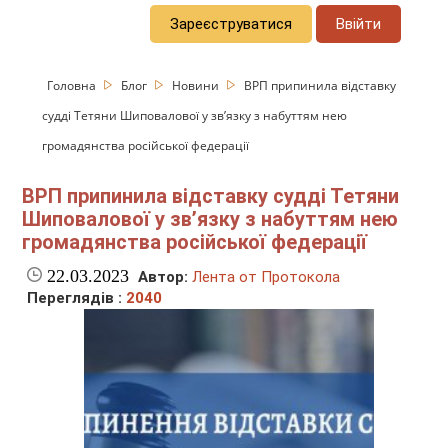
Зареєструватися
Ввійти
Головна
Блог
Новини
ВРП припинила відставку
судді Тетяни Шиповалової у зв’язку з набуттям нею
громадянства російської федерації
ВРП припинила відставку судді Тетяни
Шиповалової у зв’язку з набуттям нею
громадянства російської федерації
22.03.2023
Автор:
Лента от Протокола
Переглядів :
2040