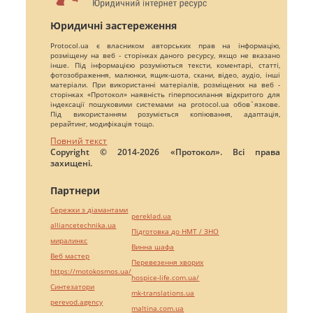
Юридичні застереження
Protocol.ua є власником авторських прав на інформацію,
розміщену на веб - сторінках даного ресурсу, якщо не вказано
інше. Під інформацією розуміються тексти, коментарі, статті,
фотозображення, малюнки, ящик-шота, скани, відео, аудіо, інші
матеріали. При використанні матеріалів, розміщених на веб -
сторінках «Протокол» наявність гіперпосилання відкритого для
індексації пошуковими системами на protocol.ua обов`язкове.
Під використанням розуміється копіювання, адаптація,
рерайтинг, модифікація тощо.
Повний текст
Copyright © 2014-2026 «Протокол». Всі права
захищені.
Партнери
Сережки з діамантами
pereklad.ua
alliancetechnika.ua
Підготовка до НМТ / ЗНО
миралинкс
Винна шафа
Веб мастер
Перевезення хворих
https://motokosmos.ua/
hospice-life.com.ua/
Синтезатори
mk-translations.ua
perevod.agency
maltina.com.ua