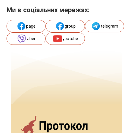
Ми в соціальних мережах:
page
group
telegram
viber
youtube