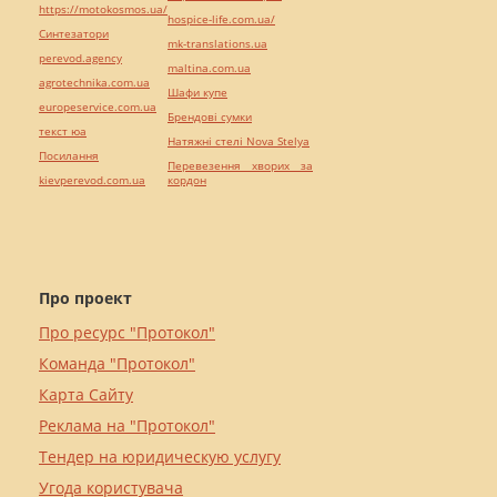
https://motokosmos.ua/
hospice-life.com.ua/
Синтезатори
mk-translations.ua
perevod.agency
maltina.com.ua
agrotechnika.com.ua
Шафи купе
europeservice.com.ua
Брендові сумки
текст юа
Натяжні стелі Nova Stelya
Посилання
Перевезення хворих за
kievperevod.com.ua
кордон
Про проект
Про ресурс "Протокол"
Команда "Протокол"
Карта Сайту
Реклама на "Протокол"
Тендер на юридическую услугу
Угода користувача