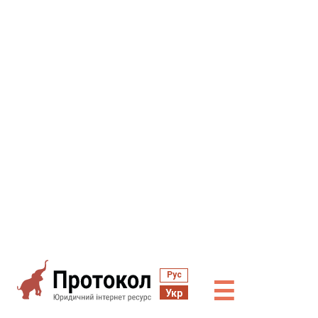
Рус
☰
Укр