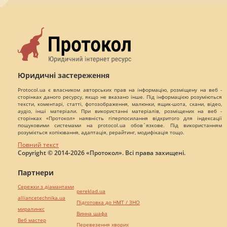
Юридичні застереження
Protocol.ua є власником авторських прав на інформацію, розміщену на веб -
сторінках даного ресурсу, якщо не вказано інше. Під інформацією розуміються
тексти, коментарі, статті, фотозображення, малюнки, ящик-шота, скани, відео,
аудіо, інші матеріали. При використанні матеріалів, розміщених на веб -
сторінках «Протокол» наявність гіперпосилання відкритого для індексації
пошуковими системами на protocol.ua обов`язкове. Під використанням
розуміється копіювання, адаптація, рерайтинг, модифікація тощо.
Повний текст
Copyright © 2014-2026 «Протокол». Всі права захищені.
Партнери
Сережки з діамантами
pereklad.ua
alliancetechnika.ua
Підготовка до НМТ / ЗНО
миралинкс
Винна шафа
Веб мастер
Перевезення хворих