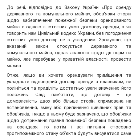
До речі, відповідно до Закону України «Про оренду
державного та комунального майна», обов’язки сторін
щодо забезпечення пожежної безпеки орендованого
майна є однією з істотних умов договору оренди, а як
говорить нам Цивільний кодекс України, без погодження
істотних умов договір не є укладеним. Зрозуміло, що
вказаний закон стосується державного та
комунального майна, однак аналогію щодо дії норм на
майно, яке перебуває у приватній власності, провести
можна.
Отже, якщо ви хочете орендувати приміщення та
укладаєте відповідний договір оренди з власником, не
полініться та приділіть достатньо уваги вивченню його
положень. Слід пам’ятати, що договір – це
домовленість двох або більше сторін, спрямована на
встановлення, зміну або припинення цивільних прав та
обов’язків, і якщо в ньому буде зазначено, що обов’язки
щодо дотримання правил пожежної безпеки покладено
на орендаря, то потім і всі питання стосовно
протипожежного стану об’єкта будуть висуватися саме