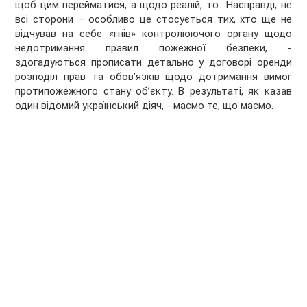
щоб цим перейматися, а щодо реалій, то.. Насправді, не
всі сторони – особливо це стосується тих, хто ще не
відчував на себе «гнів» контролюючого органу щодо
недотримання правил пожежної безпеки, -
здогадуються прописати детально у договорі оренди
розподіл прав та обов’язків щодо дотримання вимог
протипожежного стану об’єкту. В результаті, як казав
один відомий український діяч, - маємо те, що маємо.