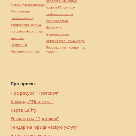
Перевезення хворих
https://motokosmos.ua/
hospice-life.com.ua/
Синтезатори
mk-translations.ua
perevod.agency
maltina.com.ua
agrotechnika.com.ua
Шафи купе
europeservice.com.ua
Брендові сумки
текст юа
Натяжні стелі Nova Stelya
Посилання
Перевезення хворих за
kievperevod.com.ua
кордон
Про проект
Про ресурс "Протокол"
Команда "Протокол"
Карта Сайту
Реклама на "Протокол"
Тендер на юридическую услугу
Угода користувача