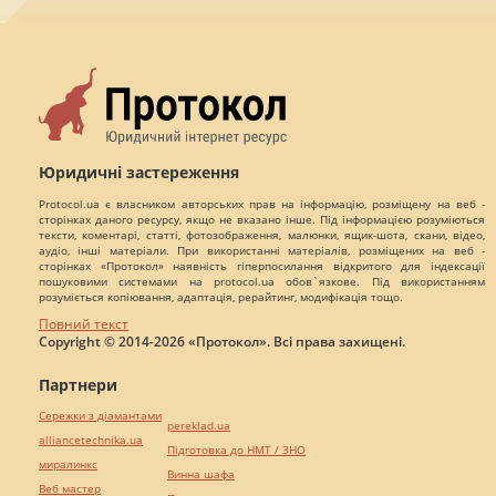
Юридичні застереження
Protocol.ua є власником авторських прав на інформацію, розміщену на веб -
сторінках даного ресурсу, якщо не вказано інше. Під інформацією розуміються
тексти, коментарі, статті, фотозображення, малюнки, ящик-шота, скани, відео,
аудіо, інші матеріали. При використанні матеріалів, розміщених на веб -
сторінках «Протокол» наявність гіперпосилання відкритого для індексації
пошуковими системами на protocol.ua обов`язкове. Під використанням
розуміється копіювання, адаптація, рерайтинг, модифікація тощо.
Повний текст
Copyright © 2014-2026 «Протокол». Всі права захищені.
Партнери
Сережки з діамантами
pereklad.ua
alliancetechnika.ua
Підготовка до НМТ / ЗНО
миралинкс
Винна шафа
Веб мастер