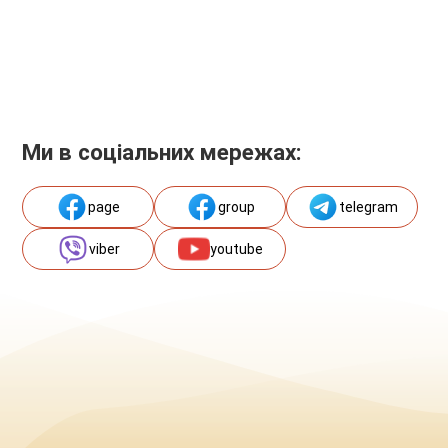
Ми в соціальних мережах:
page
group
telegram
viber
youtube