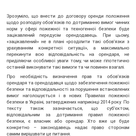
Зрозуміло, що внести до договору оренди положення
щодо розподілу обов’язків по дотриманню вимог чинних
норм у сфері пожежної та техногенної безпеки буде
зацікавлений передусім орендодавець. При цьому,
«зацікавлений» не в плані «розділити такі обов’язки з
урахуванням конкретної ситуації», а максимально
перекинути всю відповідальність на орендаря, не
приділяючи особливої уваги тому, чи може гіпотетично
останній виконувати такі вимоги та чи повинен взагалі.
Про необхідність визначення прав та обов’язків
орендаря та орендодавця щодо забезпечення пожежної
безпеки та відповідальності за порушення встановлених
вимог наголошується і в нових Правилах пожежної
безпеки в Україні, затверджених наприкінці 2014 року. По
тексту також зазначається, що суб’єктом,
відповідальним за дотримання правил пожежної
безпеки, є власник або орендар. Хто вже це буде
конкретно – законодавець надає право сторонам
самим вирішувати це питання.