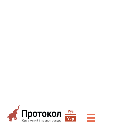
Рус
☰
Укр