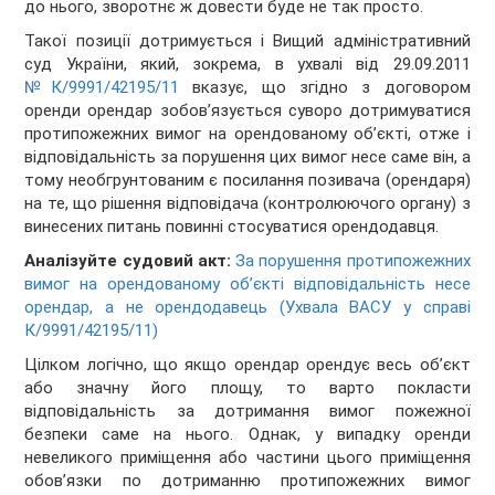
до нього, зворотнє ж довести буде не так просто.
Такої позиції дотримується і Вищий адміністративний
суд України, який, зокрема, в ухвалі від 29.09.2011
№К/9991/42195/11
вказує, що згідно з договором
оренди орендар зобов’язується суворо дотримуватися
протипожежних вимог на орендованому об’єкті, отже і
відповідальність за порушення цих вимог несе саме він, а
тому необгрунтованим є посилання позивача (орендаря)
на те, що рішення відповідача (контролюючого органу) з
винесених питань повинні стосуватися орендодавця.
Аналізуйте судовий акт:
За порушення протипожежних
вимог на орендованому об’єкті відповідальність несе
орендар, а не орендодавець (Ухвала ВАСУ у справі
К/9991/42195/11)
Цілком логічно, що якщо орендар орендує весь об’єкт
або значну його площу, то варто покласти
відповідальність за дотримання вимог пожежної
безпеки саме на нього. Однак, у випадку оренди
невеликого приміщення або частини цього приміщення
обов’язки по дотриманню протипожежних вимог