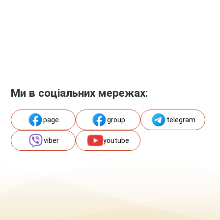
Ми в соціальних мережах:
page
group
telegram
viber
youtube