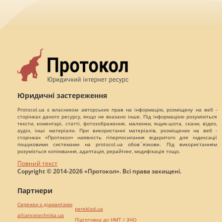
Юридичні застереження
Protocol.ua є власником авторських прав на інформацію, розміщену на веб -
сторінках даного ресурсу, якщо не вказано інше. Під інформацією розуміються
тексти, коментарі, статті, фотозображення, малюнки, ящик-шота, скани, відео,
аудіо, інші матеріали. При використанні матеріалів, розміщених на веб -
сторінках «Протокол» наявність гіперпосилання відкритого для індексації
пошуковими системами на protocol.ua обов`язкове. Під використанням
розуміється копіювання, адаптація, рерайтинг, модифікація тощо.
Повний текст
Copyright © 2014-2026 «Протокол». Всі права захищені.
Партнери
Сережки з діамантами
pereklad.ua
alliancetechnika.ua
Підготовка до НМТ / ЗНО