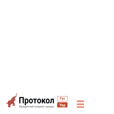
Рус
☰
Укр