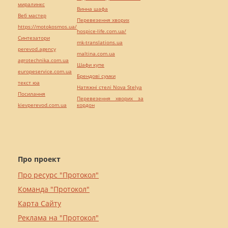
миралинкс
Винна шафа
Веб мастер
Перевезення хворих
https://motokosmos.ua/
hospice-life.com.ua/
Синтезатори
mk-translations.ua
perevod.agency
maltina.com.ua
agrotechnika.com.ua
Шафи купе
europeservice.com.ua
Брендові сумки
текст юа
Натяжні стелі Nova Stelya
Посилання
Перевезення хворих за
kievperevod.com.ua
кордон
Про проект
Про ресурс "Протокол"
Команда "Протокол"
Карта Сайту
Реклама на "Протокол"