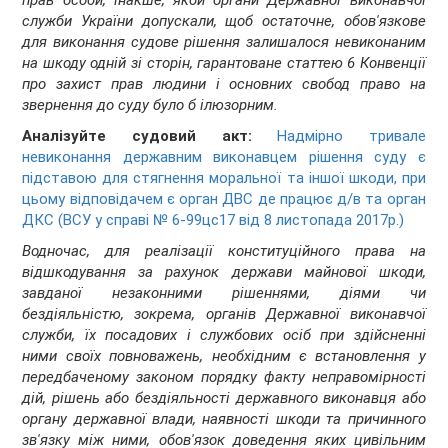
прав особи, інакше, якби органи Державної виконавчої
служби України допускали, щоб остаточне, обов'язкове
для виконання судове рішення залишалося невиконаним
на шкоду одній зі сторін, гарантоване статтею 6 Конвенції
про захист прав людини і основних свобод право на
звернення до суду було б ілюзорним.
Аналізуйте судовий акт:
Надмірно тривале
невиконання державним виконавцем рішення суду є
підставою для стягнення моральної та іншої шкоди, при
цьому відповідачем є орган ДВС де працює д/в та орган
ДКС (ВСУ у справі № 6-99цс17 від 8 листопада 2017р.)
Водночас, для реалізації конституційного права на
відшкодування за рахунок держави майнової шкоди,
завданої незаконними рішеннями, діями чи
бездіяльністю, зокрема, органів Державної виконавчої
служби, їх посадових і службових осіб при здійсненні
ними своїх повноважень, необхідним є встановлення у
передбаченому законом порядку факту неправомірності
дій, рішень або бездіяльності державного виконавця або
органу державної влади, наявності шкоди та причинного
зв'язку між ними, обов'язок доведення яких цивільним