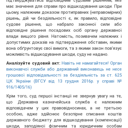
підтверджуватись відповідним судовим рішенням, яке
має значення для справи про відшкодування шкоди. При
цьому, належним доказом протиправних (неправомірних)
рішень, дій чи бездіяльності є, як правило, відповідне
судове рішення, що набрало законної сили або
відповідне рішення посадових осіб органу державної
влади вищого рівня. Натомість, позивачем належних і
допустимих доказів на підтвердження обставин, якими
вона обґрунтовує свої вимоги, та з якими закон пов’язує
можливість відшкодування шкоди, суду не надано.
Аналізуйте судовий акт:
Навіть не намагайтеся! Орган
виконавчої служби або державний виконавець не несе
грошової відповідальності за бездіяльність за ст. 625
ЦК України (ВГСУ від 13 грудня 2016р. у справі №
916/1405/16)
Крім того, суд першої інстанції не звернув увагу на те,
що Державна казначейська служба є належним
відповідачем у цих правовідносинах, а не третьою
особою, адже здійснює безспірне списання коштів
державного бюджету для відшкодування (компенсації)
шкоди, заподіяної фізичним та юридичним особам