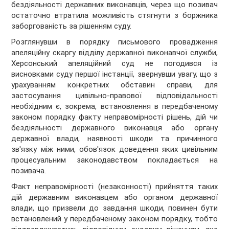
бездіяльності державних виконавців, через що позивач
остаточно втратила можливість стягнути з боржника
заборгованість за рішенням суду.
Розглянувши в порядку письмового провадження
апеляційну скаргу відділу державної виконавчої служби,
Херсонський апеляційний суд не погодився із
висновками суду першої інстанції, звернувши увагу, що з
урахуванням конкретних обставин справи, для
застосування цивільно-правової відповідальності
необхідним є, зокрема, встановлення в передбаченому
законом порядку факту неправомірності рішень, дій чи
бездіяльності державного виконавця або органу
державної влади, наявності шкоди та причинного
зв'язку між ними, обов'язок доведення яких цивільним
процесуальним законодавством покладається на
позивача.
Факт неправомірності (незаконності) прийняття таких
дій державним виконавцем або органом державної
влади, що призвели до завдання шкоди, повинен бути
встановлений у передбаченому законом порядку, тобто