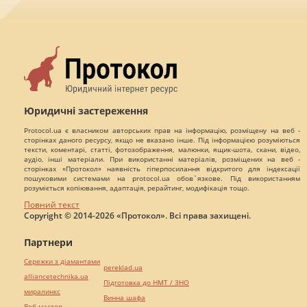
Юридичні застереження
Protocol.ua є власником авторських прав на інформацію, розміщену на веб -
сторінках даного ресурсу, якщо не вказано інше. Під інформацією розуміються
тексти, коментарі, статті, фотозображення, малюнки, ящик-шота, скани, відео,
аудіо, інші матеріали. При використанні матеріалів, розміщених на веб -
сторінках «Протокол» наявність гіперпосилання відкритого для індексації
пошуковими системами на protocol.ua обов`язкове. Під використанням
розуміється копіювання, адаптація, рерайтинг, модифікація тощо.
Повний текст
Copyright © 2014-2026 «Протокол». Всі права захищені.
Партнери
Сережки з діамантами
pereklad.ua
alliancetechnika.ua
Підготовка до НМТ / ЗНО
миралинкс
Винна шафа
Веб мастер