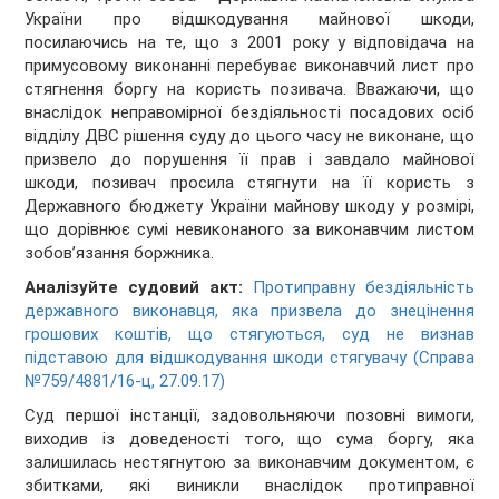
України про відшкодування майнової шкоди,
посилаючись на те, що з 2001 року у відповідача на
примусовому виконанні перебуває виконавчий лист про
стягнення боргу на користь позивача. Вважаючи, що
внаслідок неправомірної бездіяльності посадових осіб
відділу ДВС рішення суду до цього часу не виконане, що
призвело до порушення її прав і завдало майнової
шкоди, позивач просила стягнути на її користь з
Державного бюджету України майнову шкоду у розмірі,
що дорівнює сумі невиконаного за виконавчим листом
зобов’язання боржника.
Аналізуйте судовий акт:
Протиправну бездіяльність
державного виконавця, яка призвела до знецінення
грошових коштів, що стягуються, суд не визнав
підставою для відшкодування шкоди стягувачу (Справа
№759/4881/16-ц, 27.09.17)
Суд першої інстанції, задовольняючи позовні вимоги,
виходив із доведеності того, що сума боргу, яка
залишилась нестягнутою за виконавчим документом, є
збитками, які виникли внаслідок протиправної