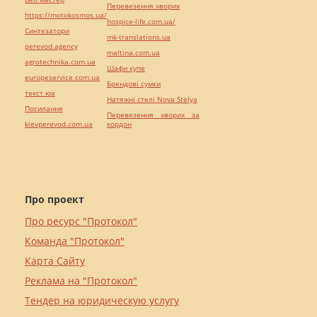
Перевезення хворих
https://motokosmos.ua/
hospice-life.com.ua/
Синтезатори
mk-translations.ua
perevod.agency
maltina.com.ua
agrotechnika.com.ua
Шафи купе
europeservice.com.ua
Брендові сумки
текст юа
Натяжні стелі Nova Stelya
Посилання
Перевезення хворих за
kievperevod.com.ua
кордон
Про проект
Про ресурс "Протокол"
Команда "Протокол"
Карта Сайту
Реклама на "Протокол"
Тендер на юридическую услугу