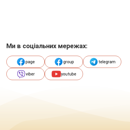
Ми в соціальних мережах:
page
group
telegram
viber
youtube