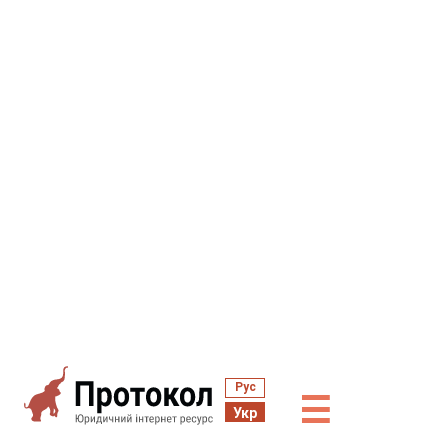
Рус
☰
Укр