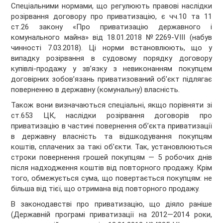
Спеціальними нормами, що регулюють правові наслідки
розірвання договору про приватизацію, є чч.10 та 11
ст.26 закону «Про приватизацію державного і
комунального майна» від 18.01.2018 №2269-VIII (набув
чинності 7.03.2018). Ці норми встановлюють, що у
випадку розірвання в судовому порядку договору
купівлі-продажу у зв’язку з невиконанням покупцем
договірних зобов’язань приватизований об’єкт підлягає
поверненню в державну (комунальну) власність.
Також вони визначаються спеціальні, якщо порівняти зі
ст.653 ЦК, наслідки розірвання договорів про
приватизацію в частині повернення об’єкта приватизації
в державну власність та відшкодування покупцям
коштів, сплачених за такі об’єкти. Так, установлюються
строки повернення грошей покупцям — 5 робочих днів
після надходження коштів від повторного продажу. Крім
того, обмежується сума, що повертається покупцям: не
більша від тієї, що отримана від повторного продажу.
В законодавстві про приватизацію, що діяло раніше
(Державній програмі приватизації на 2012—2014 роки,