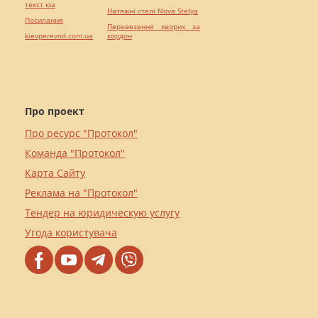
текст юа
Натяжні стелі Nova Stelya
Посилання
Перевезення хворих за
kievperevod.com.ua
кордон
Про проект
Про ресурс "Протокол"
Команда "Протокол"
Карта Сайту
Реклама на "Протокол"
Тендер на юридическую услугу
Угода користувача