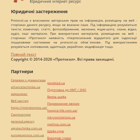
Юридичні застереження
Protocol.ua є власником авторських прав на інформацію, розміщену на веб -
сторінках даного ресурсу, якщо не вказано інше. Під інформацією розуміються
тексти, коментарі, статті, фотозображення, малюнки, ящик-шота, скани, відео,
аудіо, інші матеріали. При використанні матеріалів, розміщених на веб -
сторінках «Протокол» наявність гіперпосилання відкритого для індексації
пошуковими системами на protocol.ua обов`язкове. Під використанням
розуміється копіювання, адаптація, рерайтинг, модифікація тощо.
Повний текст
Copyright © 2014-2026 «Протокол». Всі права захищені.
Партнери
Сережки з діамантами
pereklad.ua
alliancetechnika.ua
Підготовка до НМТ / ЗНО
миралинкс
Винна шафа
Веб мастер
Перевезення хворих
https://motokosmos.ua/
hospice-life.com.ua/
Синтезатори
mk-translations.ua
perevod.agency
maltina.com.ua
agrotechnika.com.ua
Шафи купе
europeservice.com.ua
Брендові сумки