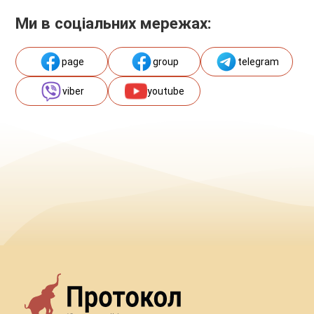
Ми в соціальних мережах:
page
group
telegram
viber
youtube