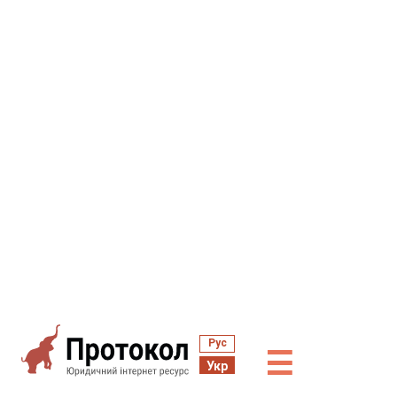
Рус
☰
Укр