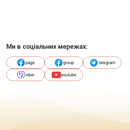
Ми в соціальних мережах:
page
group
telegram
viber
youtube