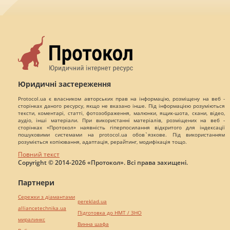
Юридичні застереження
Protocol.ua є власником авторських прав на інформацію, розміщену на веб -
сторінках даного ресурсу, якщо не вказано інше. Під інформацією розуміються
тексти, коментарі, статті, фотозображення, малюнки, ящик-шота, скани, відео,
аудіо, інші матеріали. При використанні матеріалів, розміщених на веб -
сторінках «Протокол» наявність гіперпосилання відкритого для індексації
пошуковими системами на protocol.ua обов`язкове. Під використанням
розуміється копіювання, адаптація, рерайтинг, модифікація тощо.
Повний текст
Copyright © 2014-2026 «Протокол». Всі права захищені.
Партнери
Сережки з діамантами
pereklad.ua
alliancetechnika.ua
Підготовка до НМТ / ЗНО
миралинкс
Винна шафа