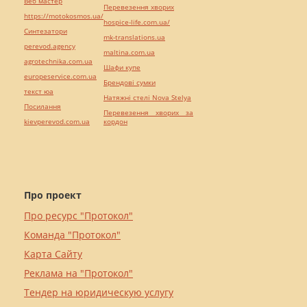
Веб мастер
Перевезення хворих
https://motokosmos.ua/
hospice-life.com.ua/
Синтезатори
mk-translations.ua
perevod.agency
maltina.com.ua
agrotechnika.com.ua
Шафи купе
europeservice.com.ua
Брендові сумки
текст юа
Натяжні стелі Nova Stelya
Посилання
Перевезення хворих за
kievperevod.com.ua
кордон
Про проект
Про ресурс "Протокол"
Команда "Протокол"
Карта Сайту
Реклама на "Протокол"
Тендер на юридическую услугу