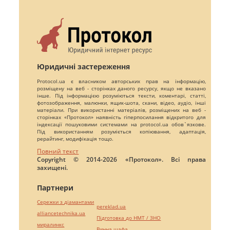
Юридичні застереження
Protocol.ua є власником авторських прав на інформацію,
розміщену на веб - сторінках даного ресурсу, якщо не вказано
інше. Під інформацією розуміються тексти, коментарі, статті,
фотозображення, малюнки, ящик-шота, скани, відео, аудіо, інші
матеріали. При використанні матеріалів, розміщених на веб -
сторінках «Протокол» наявність гіперпосилання відкритого для
індексації пошуковими системами на protocol.ua обов`язкове.
Під використанням розуміється копіювання, адаптація,
рерайтинг, модифікація тощо.
Повний текст
Copyright © 2014-2026 «Протокол». Всі права
захищені.
Партнери
Сережки з діамантами
pereklad.ua
alliancetechnika.ua
Підготовка до НМТ / ЗНО
миралинкс
Винна шафа