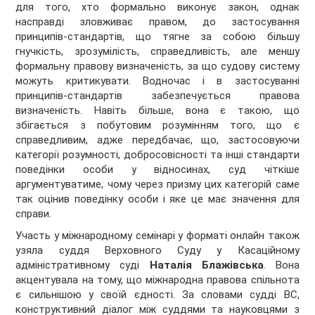
для того, хто формально виконує закон, однак
насправді зловживає правом, до застосування
принципів-стандартів, що тягне за собою більшу
гнучкість, зрозумілість, справедливість, але меншу
формальну правову визначеність, за що судову систему
можуть критикувати. Водночас і в застосуванні
принципів-стандартів забезпечується правова
визначеність. Навіть більше, вона є такою, що
збігається з побутовим розумінням того, що є
справедливим, адже передбачає, що, застосовуючи
категорії розумності, добросовісності та інші стандарти
поведінки особи у відносинах, суд чіткіше
аргументуватиме, чому через призму цих категорій саме
так оцінив поведінку особи і яке це має значення для
справи.
Участь у міжнародному семінарі у форматі онлайн також
узяла суддя Верховного Суду у Касаційному
адміністративному суді
Наталія Блажівська
. Вона
акцентувала на тому, що міжнародна правова спільнота
є сильнішою у своїй єдності. За словами судді ВС,
конструктивний діалог між суддями та науковцями з