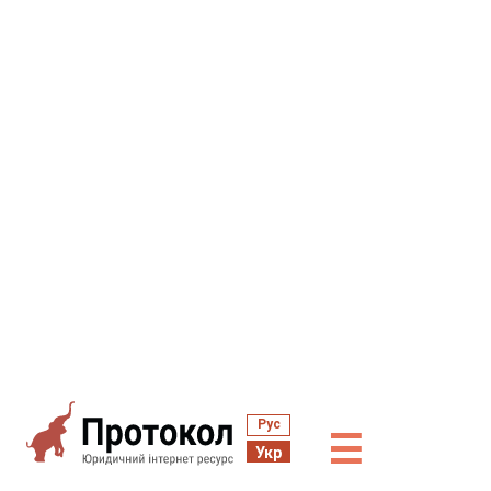
Рус
☰
Укр