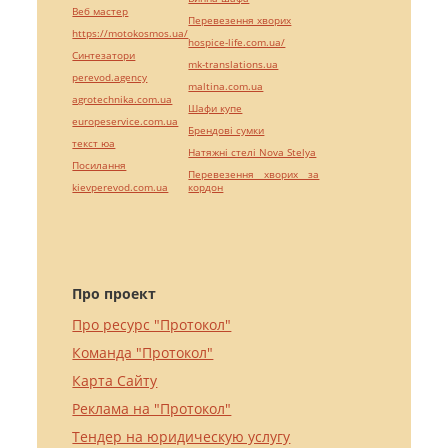
Веб мастер
Перевезення хворих
https://motokosmos.ua/
hospice-life.com.ua/
Синтезатори
mk-translations.ua
perevod.agency
maltina.com.ua
agrotechnika.com.ua
Шафи купе
europeservice.com.ua
Брендові сумки
текст юа
Натяжні стелі Nova Stelya
Посилання
Перевезення хворих за
kievperevod.com.ua
кордон
Про проект
Про ресурс "Протокол"
Команда "Протокол"
Карта Сайту
Реклама на "Протокол"
Тендер на юридическую услугу