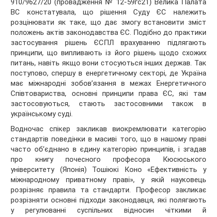
910/9627/20 (провадження № 12-59гс21) Велика Палата
ВС констатувала, що рішення Суду ЄС належить
розцінювати як таке, що дає змогу встановити зміст
положень актів законодавства ЄС. Подібно до практики
застосування рішень ЄСПЛ врахуванню підлягають
принципи, що випливають із його рішень щодо схожих
питань, навіть якщо вони стосуються інших держав. Так
поступово, спершу в енергетичному секторі, де Україна
має міжнародні зобов’язання в межах Енергетичного
Співтовариства, основні принципи права ЄС, які там
застосовуються, стають застосовними також в
українському суді.
Водночас спікер закликав виокремлювати категорію
стандартів поведінки в масиві того, що в нашому праві
часто об’єднано в єдину категорію принципів, і згадав
про книгу почесного професора Кюсюського
університету (Японія) Тошіюкі Коно «Ефективність у
міжнародному приватному праві», у якій науковець
розрізняє правила та стандарти. Професор закликає
розрізняти основні підходи законодавця, які полягають
у регулюванні суспільних відносин чіткими й