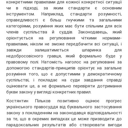
конкретними правилами для кожної конкретної ситуації
чи в підході, за яким стандарти є основним
інструментом. Наприклад, стандарти розумності,
справедливості є більш гнучкими та загальними
категоріями, розуміння яких має бути спільним для всіх
членів суспільства й суддів. Законодавець, який
орієнтується на регулювання чіткими нормами-
правилами, ніколи не зможе передбачити всі ситуації, і
завжди залишатиметься шпаринка для
недобросовісного гравця, який формально буде у
правовому полі. Натомість наголос на регулюванні за
допомогою стандартів-принципів орієнтує на загальне
розуміння того, що є допустимим у демократичному
суспільстві, і покладає на суди завдання справді
оцінювати це, а не формально перевіряти дотримання
букви закону у вигляді конкретних правил.
Костянтин Пільков позитивно оцінює прогрес
українського правосуддя від буквального застосування
закону з покладенням на законодавця відповідальності
за те, що в окремих випадках це може призводити до
парадоксальних результатів або створювати вигоди