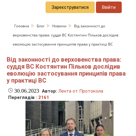
Зареєструватися
Ввійти
Головна
Блог
Новини
Від законності до
верховенства права: суддя ВС Костянтин Пільков дослідив
еволюцію застосування принципів права у практиці ВС
Від законності до верховенства права:
суддя ВС Костянтин Пільков дослідив
еволюцію застосування принципів права
у практиці ВС
30.06.2023
Автор:
Лента от Протокола
Переглядів :
2161