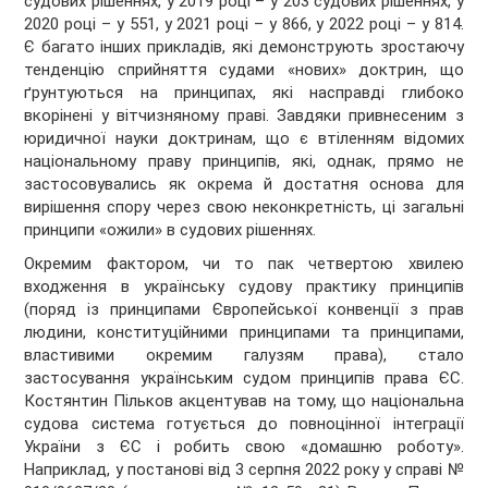
судових рішеннях, у 2019 році – у 203 судових рішеннях, у
2020 році – у 551, у 2021 році – у 866, у 2022 році – у 814.
Є багато інших прикладів, які демонструють зростаючу
тенденцію сприйняття судами «нових» доктрин, що
ґрунтуються на принципах, які насправді глибоко
вкорінені у вітчизняному праві. Завдяки привнесеним з
юридичної науки доктринам, що є втіленням відомих
національному праву принципів, які, однак, прямо не
застосовувались як окрема й достатня основа для
вирішення спору через свою неконкретність, ці загальні
принципи «ожили» в судових рішеннях.
Окремим фактором, чи то пак четвертою хвилею
входження в українську судову практику принципів
(поряд із принципами Європейської конвенції з прав
людини, конституційними принципами та принципами,
властивими окремим галузям права), стало
застосування українським судом принципів права ЄС.
Костянтин Пільков акцентував на тому, що національна
судова система готується до повноцінної інтеграції
України з ЄС і робить свою «домашню роботу».
Наприклад, у постанові від 3 серпня 2022 року у справі №