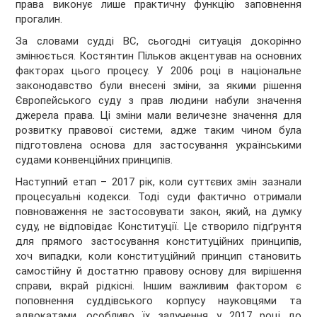
права виконує лише практичну функцію заповнення
прогалин.
За словами судді ВС, сьогодні ситуація докорінно
змінюється. Костянтин Пільков акцентував на основних
факторах цього процесу. У 2006 році в національне
законодавство були внесені зміни, за якими рішення
Європейського суду з прав людини набули значення
джерела права. Ці зміни мали величезне значення для
розвитку правової системи, адже таким чином була
підготовлена основа для застосування українськими
судами конвенційних принципів.
Наступний етап – 2017 рік, коли суттєвих змін зазнали
процесуальні кодекси. Тоді суди фактично отримали
повноваження не застосовувати закон, який, на думку
суду, не відповідає Конституції. Це створило підґрунтя
для прямого застосування конституційних принципів,
хоч випадки, коли конституційний принцип становить
самостійну й достатню правову основу для вирішення
справи, вкрай рідкісні. Іншим важливим фактором є
поповнення суддівського корпусу науковцями та
адвокатами, особливо їх залучення у 2017 році до