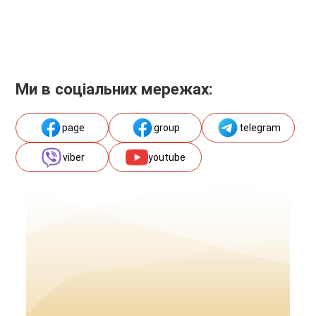
Ми в соціальних мережах:
page
group
telegram
viber
youtube