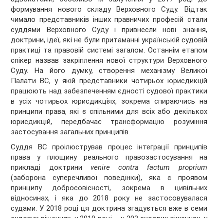
формування нового складу Верховного Суду. Відтак
чимало представників інших правничих професій стали
суддями Верховного Суду і привнесли нові знання,
доктрини, ідеї, які не були притаманні українській судовій
практиці та правовій системі загалом. Останнім етапом
спікер назвав закріплення нової структури Верховного
Суду. На його думку, створення механізму Великої
Палати ВС, у якій представники чотирьох юрисдикцій
працюють над забезпеченням єдності судової практики
в усіх чотирьох юрисдикціях, зокрема спираючись на
принципи права, які є спільними для всіх або декількох
юрисдикцій, передбачає трансформацію розуміння
застосування загальних принципів.
Суддя ВС проілюстрував процес інтеграції принципів
права у площину реального правозастосування на
прикладі доктрини
venire contra factum proprium
(заборона суперечливої поведінки), яка є проявом
принципу добросовісності, зокрема в цивільних
відносинах, і яка до 2018 року не застосовувалася
судами. У 2018 році ця доктрина згадується вже в семи