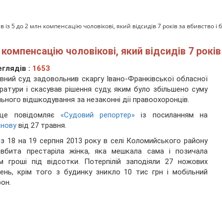
із 5 до 2 млн компенсацію чоловікові, який відсидів 7 років за вбивство і
компенсацію чоловікові, який відсидів 7 років
глядів :
1653
вний суд задовольнив скаргу Івано-Франківської обласної
ратури і скасував рішення суду, яким було збільшено суму
ьного відшкодування за незаконні дії правоохоронців.
це повідомляє
«Судовий репортер»
із посиланням на
анову
від 27 травня.
 із 18 на 19 серпня 2013 року в селі Коломийського району
 вбита престаріла жінка, яка мешкала сама і позичала
 гроші під відсотки. Потерпілій заподіяли 27 ножових
ень, крім того з будинку зникло 10 тис грн і мобільний
он.