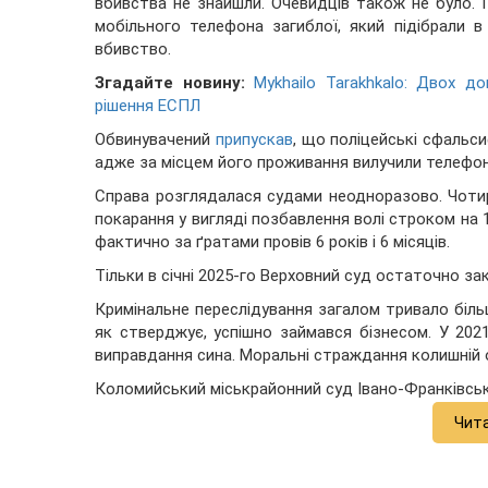
вбивства не знайшли. Очевидців також не було. 
мобільного телефона загиблої, який підібрали в
вбивство.
Згадайте новину:
Mykhailo Tarakhkalo: Двох д
рішення ЕСПЛ
Обвинувачений
припускав
, що поліцейські сфальс
адже за місцем його проживання вилучили телефон
Справа розглядалася судами неодноразово. Чотир
покарання у вигляді позбавлення волі строком на 1
фактично за ґратами провів 6 років і 6 місяців.
Тільки в січні 2025-го Верховний суд остаточно зак
Кримінальне переслідування загалом тривало більше
як стверджує, успішно займався бізнесом. У 202
виправдання сина. Моральні страждання колишній о
Коломийський міськрайонний суд Івано-Франківсько
Чит