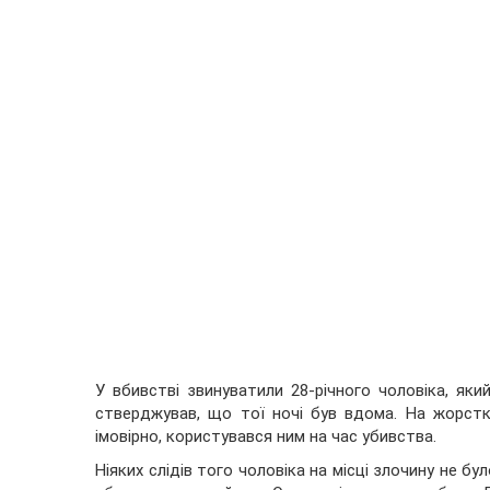
У вбивстві звинуватили 28-річного чоловіка, який
стверджував, що тої ночі був вдома. На жорстк
імовірно, користувався ним на час убивства.
Ніяких слідів того чоловіка на місці злочину не бу