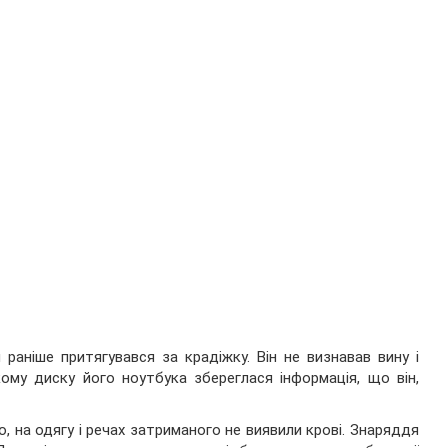
 раніше притягувався за крадіжку. Він не визнавав вину і
ому диску його ноутбука збереглася інформація, що він,
ло, на одягу і речах затриманого не виявили крові. Знаряддя