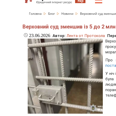
☰
Укр
Головна
Блог
Новини
Верховний суд зменшив 
Верховний суд зменшив із 5 до 2 млн 
23.06.2026
Автор:
Лента от Протокола
Пере
Верхо
проку
морал
Про 
пост
У ніч
була
людям
поран
телеф