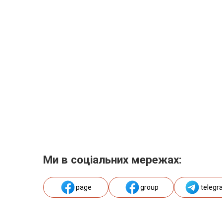
Ми в соціальних мережах:
page
group
telegr