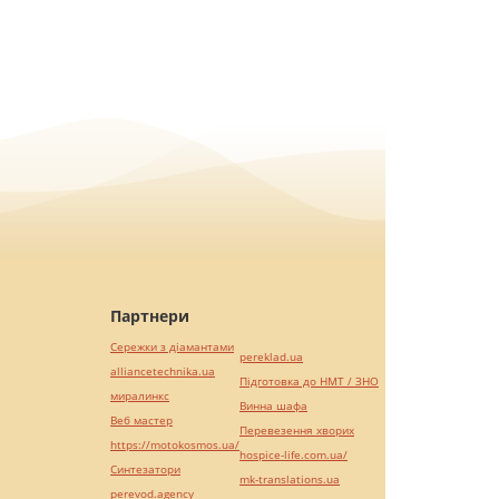
Партнери
Сережки з діамантами
pereklad.ua
alliancetechnika.ua
Підготовка до НМТ / ЗНО
миралинкс
Винна шафа
Веб мастер
Перевезення хворих
https://motokosmos.ua/
hospice-life.com.ua/
Синтезатори
mk-translations.ua
perevod.agency