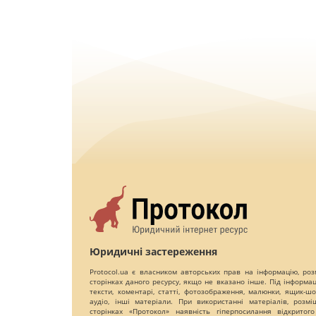
Юридичні застереження
Protocol.ua є власником авторських прав на інформацію, роз
сторінках даного ресурсу, якщо не вказано інше. Під інформа
тексти, коментарі, статті, фотозображення, малюнки, ящик-шот
аудіо, інші матеріали. При використанні матеріалів, розм
сторінках «Протокол» наявність гіперпосилання відкритого