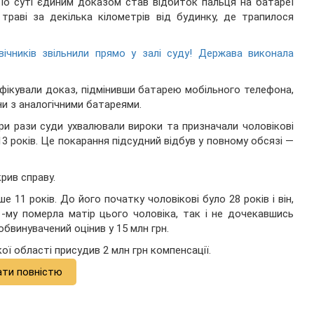
По суті єдиним доказом став відбиток пальця на батареї
 траві за декілька кілометрів від будинку, де трапилося
овічників звільнили прямо у залі суду! Держава виконала
ифікували доказ, підмінивши батарею мобільного телефона,
и з аналогічними батареями.
и рази суди ухвалювали вироки та призначали чоловікові
3 років. Це покарання підсудний відбув у повному обсязі —
рив справу.
 11 років. До його початку чоловікові було 28 років і він,
1-му померла матір цього чоловіка, так і не дочекавшись
бвинувачений оцінив у 15 млн грн.
ї області присудив 2 млн грн компенсації.
ати повністю