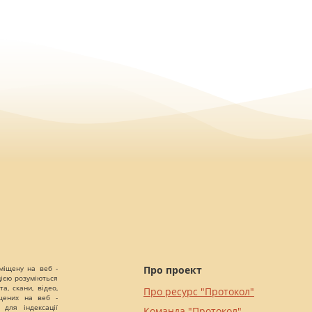
міщену на веб -
Про проект
цією розуміються
а, скани, відео,
Про ресурс "Протокол"
іщених на веб -
 для індексації
Команда "Протокол"