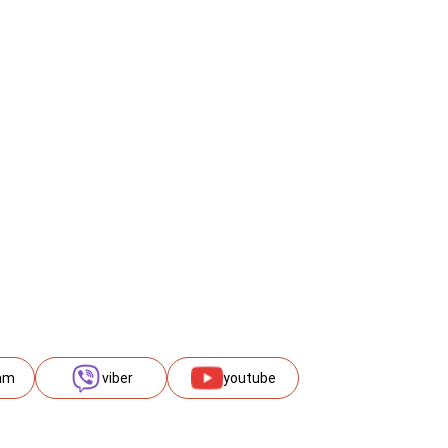
am
viber
youtube