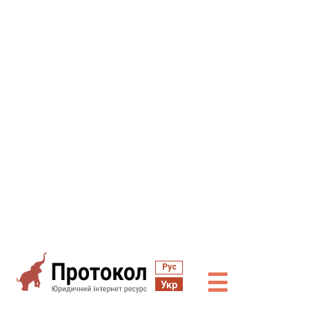
Рус
☰
Укр