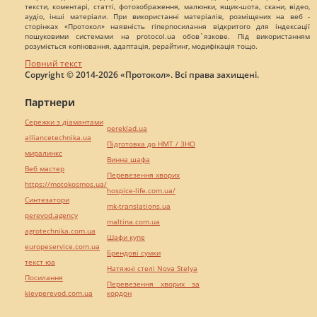
тексти, коментарі, статті, фотозображення, малюнки, ящик-шота, скани, відео,
аудіо, інші матеріали. При використанні матеріалів, розміщених на веб -
сторінках «Протокол» наявність гіперпосилання відкритого для індексації
пошуковими системами на protocol.ua обов`язкове. Під використанням
розуміється копіювання, адаптація, рерайтинг, модифікація тощо.
Повний текст
Copyright © 2014-2026 «Протокол». Всі права захищені.
Партнери
Сережки з діамантами
pereklad.ua
alliancetechnika.ua
Підготовка до НМТ / ЗНО
миралинкс
Винна шафа
Веб мастер
Перевезення хворих
https://motokosmos.ua/
hospice-life.com.ua/
Синтезатори
mk-translations.ua
perevod.agency
maltina.com.ua
agrotechnika.com.ua
Шафи купе
europeservice.com.ua
Брендові сумки
текст юа
Натяжні стелі Nova Stelya
Посилання
Перевезення хворих за
kievperevod.com.ua
кордон