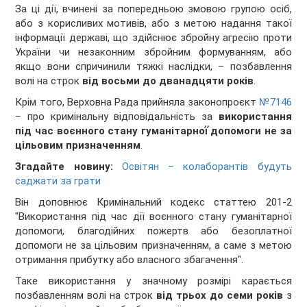
За ці дії, вчинені за попередньою змовою групою осіб,
або з корисливих мотивів, або з метою надання такої
інформації державі, що здійснює збройну агресію проти
України чи незаконним збройним формуванням, або
якщо вони спричинили тяжкі наслідки, – позбавлення
волі на строк
від восьми до дванадцяти років
.
Крім того, Верховна Рада прийняла законопроєкт
№7146
– про кримінальну відповідальність за
використання
під час воєнного стану гуманітарної̈ допомоги не за
цільовим призначенням
.
Згадайте новину:
Освітян – колаборантів будуть
саджати за грати
Він доповнює Кримінальний кодекс статтею 201-2
"Використання під час дії воєнного стану гуманітарної
допомоги, благодійних пожертв або безоплатної
допомоги не за цільовим призначенням, а саме з метою
отримання прибутку або власного збагачення".
Таке використання у значному розмірі карається
позбавленням волі на строк
від трьох до семи років
з