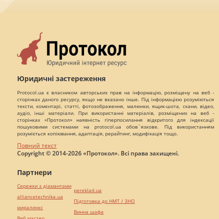
Юридичні застереження
Protocol.ua є власником авторських прав на інформацію, розміщену на веб -
сторінках даного ресурсу, якщо не вказано інше. Під інформацією розуміються
тексти, коментарі, статті, фотозображення, малюнки, ящик-шота, скани, відео,
аудіо, інші матеріали. При використанні матеріалів, розміщених на веб -
сторінках «Протокол» наявність гіперпосилання відкритого для індексації
пошуковими системами на protocol.ua обов`язкове. Під використанням
розуміється копіювання, адаптація, рерайтинг, модифікація тощо.
Повний текст
Copyright © 2014-2026 «Протокол». Всі права захищені.
Партнери
Сережки з діамантами
pereklad.ua
alliancetechnika.ua
Підготовка до НМТ / ЗНО
миралинкс
Винна шафа
Веб мастер