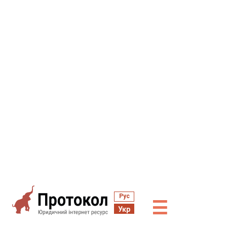
Рус
☰
Укр