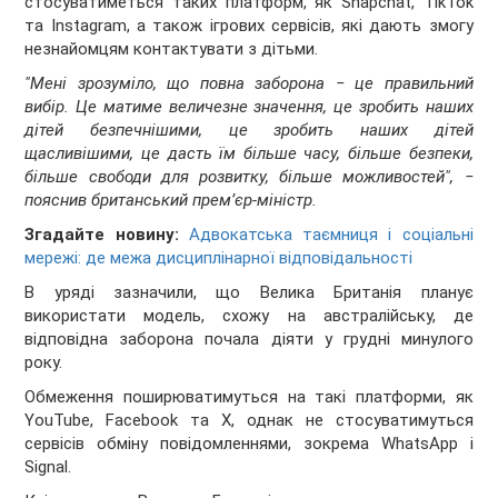
стосуватиметься таких платформ, як Snapchat, TikTok
та Instagram, а також ігрових сервісів, які дають змогу
незнайомцям контактувати з дітьми.
"Мені зрозуміло, що повна заборона ‒ це правильний
вибір. Це матиме величезне значення, це зробить наших
дітей безпечнішими, це зробить наших дітей
щасливішими, це дасть їм більше часу, більше безпеки,
більше свободи для розвитку, більше можливостей", ‒
пояснив британський прем’єр-міністр.
Згадайте новину:
Адвокатська таємниця і соціальні
мережі: де межа дисциплінарної відповідальності
В уряді зазначили, що Велика Британія планує
використати модель, схожу на австралійську, де
відповідна заборона почала діяти у грудні минулого
року.
Обмеження поширюватимуться на такі платформи, як
YouTube, Facebook та X, однак не стосуватимуться
сервісів обміну повідомленнями, зокрема WhatsApp і
Signal.