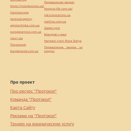
Перевезення хворих
https://motokosmos.ua/
hospice-life.com.ua/
Синтезатори
mk-translations.ua
perevod.agency
maltina.com.ua
agrotechnika.com.ua
Шафи купе
europeservice.com.ua
Брендові сумки
текст юа
Натяжні стелі Nova Stelya
Посилання
Перевезення хворих за
kievperevod.com.ua
кордон
Про проект
Про ресурс "Протокол"
Команда "Протокол"
Карта Сайту
Реклама на "Протокол"
Тендер на юридическую услугу