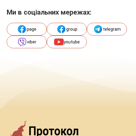
Ми в соціальних мережах:
page
group
telegram
viber
youtube