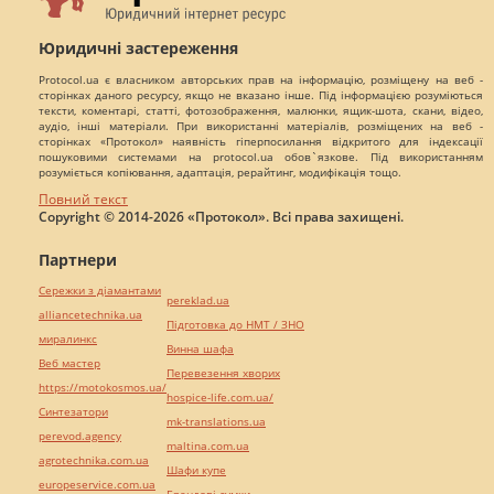
Юридичні застереження
Protocol.ua є власником авторських прав на інформацію, розміщену на веб -
сторінках даного ресурсу, якщо не вказано інше. Під інформацією розуміються
тексти, коментарі, статті, фотозображення, малюнки, ящик-шота, скани, відео,
аудіо, інші матеріали. При використанні матеріалів, розміщених на веб -
сторінках «Протокол» наявність гіперпосилання відкритого для індексації
пошуковими системами на protocol.ua обов`язкове. Під використанням
розуміється копіювання, адаптація, рерайтинг, модифікація тощо.
Повний текст
Copyright © 2014-2026 «Протокол». Всі права захищені.
Партнери
Сережки з діамантами
pereklad.ua
alliancetechnika.ua
Підготовка до НМТ / ЗНО
миралинкс
Винна шафа
Веб мастер
Перевезення хворих
https://motokosmos.ua/
hospice-life.com.ua/
Синтезатори
mk-translations.ua
perevod.agency
maltina.com.ua
agrotechnika.com.ua
Шафи купе
europeservice.com.ua
Брендові сумки