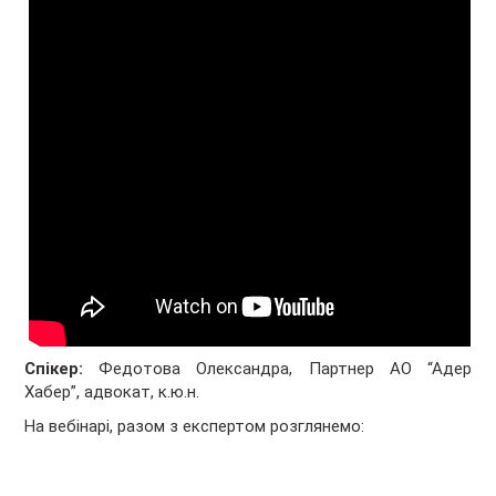
Спікер:
Федотова Олександра, Партнер АО “Адер
Хабер”, адвокат, к.ю.н.
На вебінарі, разом з експертом розглянемо: