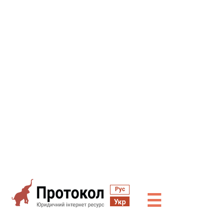
Рус
☰
Укр