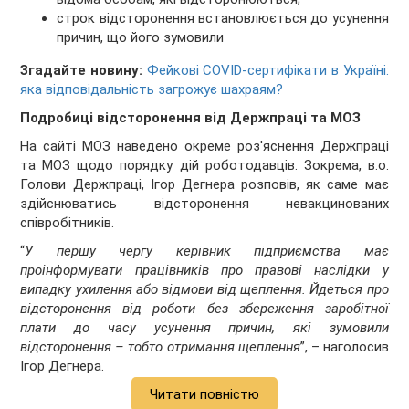
строк відсторонення встановлюється до усунення
причин, що його зумовили
Згадайте новину:
Фейкові COVID-сертифікати в Україні:
яка відповідальність загрожує шахраям?
Подробиці відсторонення від Держпраці та МОЗ
На сайті МОЗ наведено окреме роз'яснення Держпраці
та МОЗ щодо порядку дій роботодавців. Зокрема, в.о.
Голови Держпраці, Ігор Дегнера розповів, як саме має
здійснюватись відсторонення невакцинованих
співробітників.
“
У першу чергу керівник підприємства має
проінформувати працівників про правові наслідки у
випадку ухилення або відмови від щеплення. Йдеться про
відсторонення від роботи без збереження заробітної
плати до часу усунення причин, які зумовили
відсторонення – тобто отримання щеплення
”, – наголосив
Ігор Дегнера.
Читати повністю