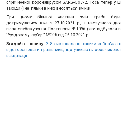
спричиненої коронавірусом SARS-CoV-2. І ось тепер у ці
заходи (і не тільки в них) вносяться зміни!
При цьому більшої частини змін треба буде
дотримуватися вже з 27.10.2021 р., з наступного дня
після опублікування Постанови №1096 (яке відбулося в
"Урядовому кур’єрі" №205 від 26.10.2021 р.).
Згадайте новину:
З 8 листопада керівники зобов'язані
відсторонювати працівників, що уникають обов'язкової
вакцинації