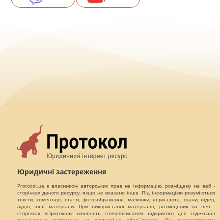
Юридичні застереження
Protocol.ua є власником авторських прав на інформацію, розміщену на веб -
сторінках даного ресурсу, якщо не вказано інше. Під інформацією розуміються
тексти, коментарі, статті, фотозображення, малюнки, ящик-шота, скани, відео,
аудіо, інші матеріали. При використанні матеріалів, розміщених на веб -
сторінках «Протокол» наявність гіперпосилання відкритого для індексації
пошуковими системами на protocol.ua обов`язкове. Під використанням