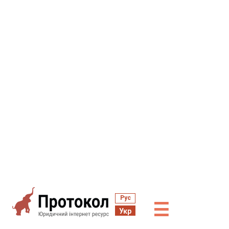
Рус
☰
Укр