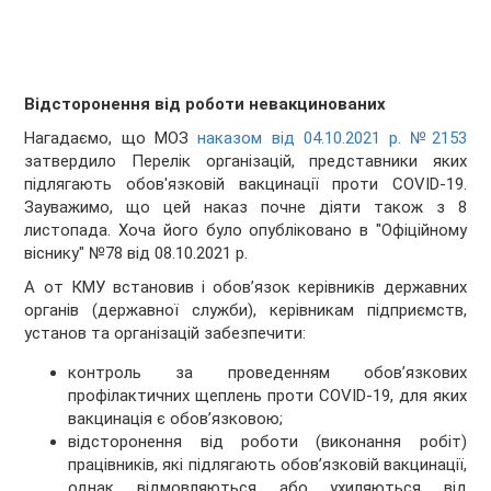
Відсторонення від роботи невакцинованих
Нагадаємо, що МОЗ
наказом від 04.10.2021 р. №2153
затвердило Перелік організацій, представники яких
підлягають обов'язковій вакцинації проти COVID-19.
Зауважимо, що цей наказ почне діяти також з 8
листопада. Хоча його було опубліковано в "Офіційному
віснику" №78 від 08.10.2021 р.
А от КМУ встановив і обов’язок керівників державних
органів (державної служби), керівникам підприємств,
установ та організацій забезпечити:
контроль за проведенням обов’язкових
профілактичних щеплень проти СOVID-19, для яких
вакцинація є обов’язковою;
відсторонення від роботи (виконання робіт)
працівників, які підлягають обов’язковій вакцинації,
однак відмовляються або ухиляються від