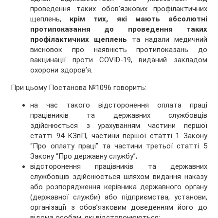
проведення таких обов’язкових профілактичних
щеплень,
крім тих, які мають абсолютні
протипоказання до проведення таких
профілактичних щеплень
та надали медичний
висновок про наявність протипоказань до
вакцинації проти СOVID-19, виданий закладом
охорони здоров’я.
При цьому Постанова №1096 говорить:
на час такого відсторонення оплата праці
працівників та державних службовців
здійснюється з урахуванням частини першої
статті 94 КЗпП, частини першої статті 1 Закону
“Про оплату праці” та частини третьої статті 5
Закону “Про державну службу”;
відсторонення працівників та державних
службовців здійснюється шляхом видання наказу
або розпорядження керівника державного органу
(державної служби) або підприємства, установи,
організації з обов’язковим доведенням його до
відома особам, які відсторонюються;