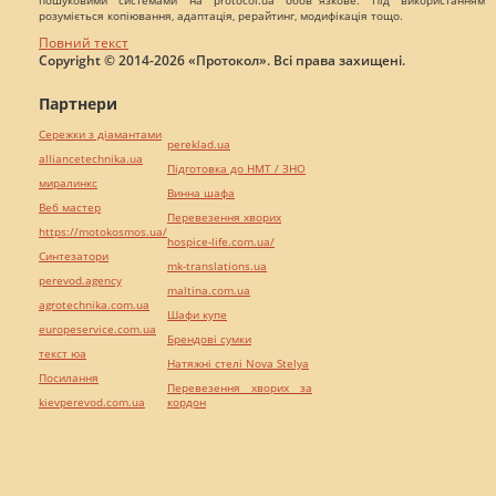
розуміється копіювання, адаптація, рерайтинг, модифікація тощо.
Повний текст
Copyright © 2014-2026 «Протокол». Всі права захищені.
Партнери
Сережки з діамантами
pereklad.ua
alliancetechnika.ua
Підготовка до НМТ / ЗНО
миралинкс
Винна шафа
Веб мастер
Перевезення хворих
https://motokosmos.ua/
hospice-life.com.ua/
Синтезатори
mk-translations.ua
perevod.agency
maltina.com.ua
agrotechnika.com.ua
Шафи купе
europeservice.com.ua
Брендові сумки
текст юа
Натяжні стелі Nova Stelya
Посилання
Перевезення хворих за
kievperevod.com.ua
кордон