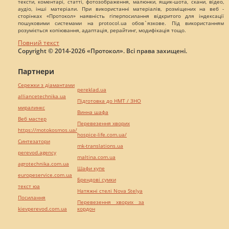
тексти, коментарі, статті, фотозображення, малюнки, ящик-шота, скани, відео,
аудіо, інші матеріали. При використанні матеріалів, розміщених на веб -
сторінках «Протокол» наявність гіперпосилання відкритого для індексації
пошуковими системами на protocol.ua обов`язкове. Під використанням
розуміється копіювання, адаптація, рерайтинг, модифікація тощо.
Повний текст
Copyright © 2014-2026 «Протокол». Всі права захищені.
Партнери
Сережки з діамантами
pereklad.ua
alliancetechnika.ua
Підготовка до НМТ / ЗНО
миралинкс
Винна шафа
Веб мастер
Перевезення хворих
https://motokosmos.ua/
hospice-life.com.ua/
Синтезатори
mk-translations.ua
perevod.agency
maltina.com.ua
agrotechnika.com.ua
Шафи купе
europeservice.com.ua
Брендові сумки
текст юа
Натяжні стелі Nova Stelya
Посилання
Перевезення хворих за
kievperevod.com.ua
кордон