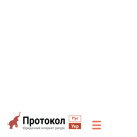
Рус
☰
Укр