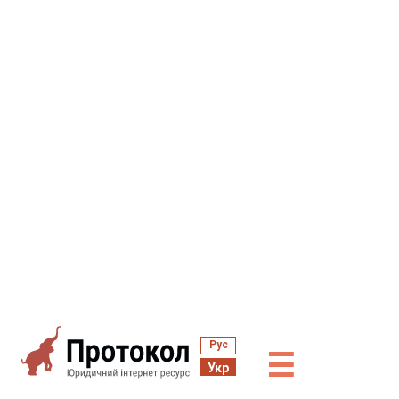
Рус
☰
Укр