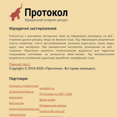
Юридичні застереження
Protocol.ua є власником авторських прав на інформацію, розміщену на веб -
сторінках даного ресурсу, якщо не вказано інше. Під інформацією розуміються
тексти, коментарі, статті, фотозображення, малюнки, ящик-шота, скани, відео,
аудіо, інші матеріали. При використанні матеріалів, розміщених на веб -
сторінках «Протокол» наявність гіперпосилання відкритого для індексації
пошуковими системами на protocol.ua обов`язкове. Під використанням
розуміється копіювання, адаптація, рерайтинг, модифікація тощо.
Повний текст
Copyright © 2014-2026 «Протокол». Всі права захищені.
Партнери
Сережки з діамантами
pereklad.ua
alliancetechnika.ua
Підготовка до НМТ / ЗНО
миралинкс
Винна шафа
Веб мастер
Перевезення хворих
https://motokosmos.ua/
hospice-life.com.ua/
Синтезатори
mk-translations.ua