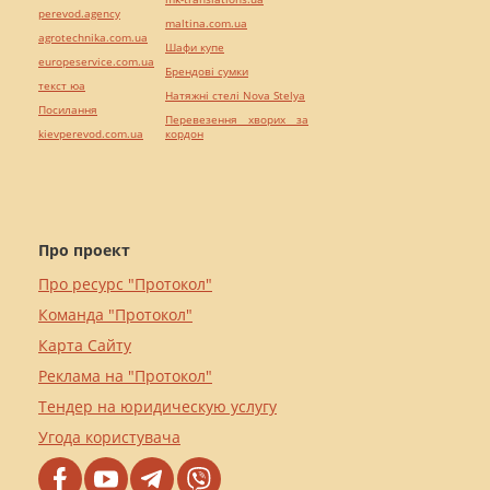
perevod.agency
maltina.com.ua
agrotechnika.com.ua
Шафи купе
europeservice.com.ua
Брендові сумки
текст юа
Натяжні стелі Nova Stelya
Посилання
Перевезення хворих за
kievperevod.com.ua
кордон
Про проект
Про ресурс "Протокол"
Команда "Протокол"
Карта Сайту
Реклама на "Протокол"
Тендер на юридическую услугу
Угода користувача