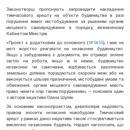
Законотворці пропонують запровадити накладення
тимчасового арешту на об’єкти будівництва в разі
порушення вимог містобудування за рішенням органів
місцевого самоврядування в порядку, визначеному
Кабінетом Міністрів.
«Проект є додатковим до основного (
№5655
), і має на
меті жорстко реагувати на незаконне будівництво.
Якщо у забудовника є документи, він отримує зелене
світло на роботи, якщо ж їх немає, будівництво
незаконне чи самочинне, відбувається захоплення
земельної ділянки, порушуються охоронні межі або не
виконується цільове призначення, містобудівні умови та
обмеження, органи місцевого самоврядування мають
право чинити опір таким порушенням», — пояснила один
з авторів ініціативи Олена Шуляк.
За основним законопроектом, девелоперів наділяють
правом зносити незаконні новобудови. Тимчасовий
арешт у рамках даної ініціативи також стосуватиметься
виключно незаконних будівель. Нардеп наголосила, що