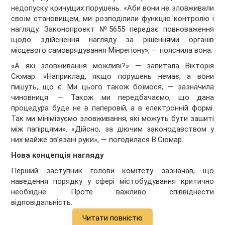
недопуску кричущих порушень. «Аби вони не зловживали
своїм становищем, ми розподілили функцію контролю і
нагляду. Законопроект №5655 передає повноваження
щодо здійснення нагляду за рішеннями органів
місцевого самоврядування Мінрегіону», — пояснила вона.
«А які зловживання можливі?» — запитала Вікторія
Сюмар. «Наприклад, якщо порушень немає, а вони
пишуть, що є. Ми цього також боїмося, — зазначила
чиновниця. — Також ми передбачаємо, що дана
процедура буде не в паперовій, а в електронній формі.
Так ми мінімізуємо зловживання, які можуть бути зашиті
між папірцями». «Дійсно, за діючим законодавством у
них майже зв’язані руки», — погодилася В.Сюмар.
Нова концепція нагляду
Перший заступник голови комітету зазначав, що
наведення порядку у сфері містобудування критично
необхідне. Проте важливо співвіднести
відповідальність.
Читати повністю