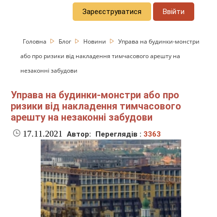
Зареєструватися
Ввійти
Головна
Блог
Новини
Управа на будинки-монстри
або про ризики від накладення тимчасового арешту на
незаконні забудови
Управа на будинки-монстри або про
ризики від накладення тимчасового
арешту на незаконні забудови
17.11.2021
Автор:
Переглядів :
3363