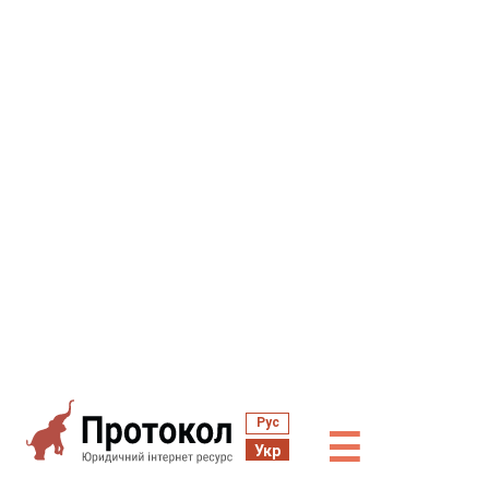
Рус
☰
Укр