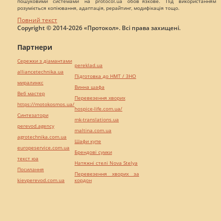
пошуковими системами на protocol.ua обов`язкове. Під використанням
розуміється копіювання, адаптація, рерайтинг, модифікація тощо.
Повний текст
Copyright © 2014-2026 «Протокол». Всі права захищені.
Партнери
Сережки з діамантами
pereklad.ua
alliancetechnika.ua
Підготовка до НМТ / ЗНО
миралинкс
Винна шафа
Веб мастер
Перевезення хворих
https://motokosmos.ua/
hospice-life.com.ua/
Синтезатори
mk-translations.ua
perevod.agency
maltina.com.ua
agrotechnika.com.ua
Шафи купе
europeservice.com.ua
Брендові сумки
текст юа
Натяжні стелі Nova Stelya
Посилання
Перевезення хворих за
kievperevod.com.ua
кордон