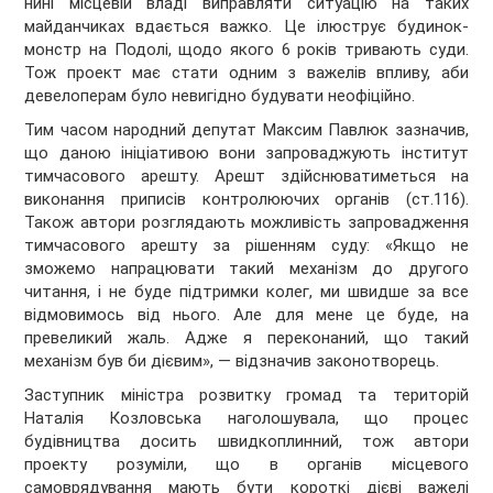
нині місцевій владі виправляти ситуацію на таких
майданчиках вдається важко. Це ілюструє будинок-
монстр на Подолі, щодо якого 6 років тривають суди.
Тож проект має стати одним з важелів впливу, аби
девелоперам було невигідно будувати неофіційно.
Тим часом народний депутат Максим Павлюк зазначив,
що даною ініціативою вони запроваджують інститут
тимчасового арешту. Арешт здійснюватиметься на
виконання приписів контролюючих органів (ст.116).
Також автори розглядають можливість запровадження
тимчасового арешту за рішенням суду: «Якщо не
зможемо напрацювати такий механізм до другого
читання, і не буде підтримки колег, ми швидше за все
відмовимось від нього. Але для мене це буде, на
превеликий жаль. Адже я переконаний, що такий
механізм був би дієвим», — відзначив законотворець.
Заступник міністра розвитку громад та територій
Наталія Козловська наголошувала, що процес
будівництва досить швидкоплинний, тож автори
проекту розуміли, що в органів місцевого
самоврядування мають бути короткі дієві важелі