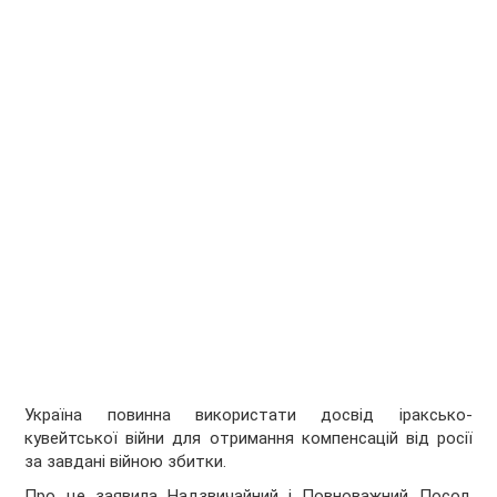
Україна повинна використати досвід іраксько-
кувейтської війни для отримання компенсацій від росії
за завдані війною збитки.
Про це заявила Надзвичайний і Повноважний Посол,