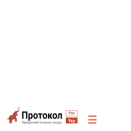
Рус
☰
Укр