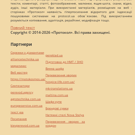
тексти, коментарі, статті, фотозображення, малюнки, ящик-шота, скани, відео,
аудіо, інші матеріали. При використанні матеріалів, розміщених на веб -
сторінках «Протокол» наявність гіперпосилання відкритого для індексації
пошуковими системами на protocol.ua обов`язкове. Під використанням
розуміється копіювання, адаптація, рерайтинг, модифікація тощо.
Повний текст
Copyright © 2014-2026 «Протокол». Всі права захищені.
Партнери
Сережки з діамантами
pereklad.ua
alliancetechnika.ua
Підготовка до НМТ / ЗНО
миралинкс
Винна шафа
Веб мастер
Перевезення хворих
https://motokosmos.ua/
hospice-life.com.ua/
Синтезатори
mk-translations.ua
perevod.agency
maltina.com.ua
agrotechnika.com.ua
Шафи купе
europeservice.com.ua
Брендові сумки
текст юа
Натяжні стелі Nova Stelya
Посилання
Перевезення хворих за
kievperevod.com.ua
кордон