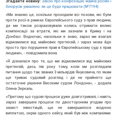
Згадайте новину:
Закон про конфіскацію майна росіян і
білорусів ухвалено: як це буде працювати (№7194)
«Ми знаємо це, оскільки проходили всі позови, які були
проти росії в рамках Європейського суду з прав людини,
де ми також розраховували колись отримати великі
компенсації за втрати, які ми зазнали в Криму і на
Донбасі. Водночас, наскільки я знаю, зараз ми взагалі
відмовилися від майнових претензій, і зараз мова йде
просто про порушення прав в Європейському суді з прав
людини», - повідомила вона.
«Я дізналася про те, що ми відмовилися від майнових
претензій, десь пів року тому, коли ми розглядали
питання щодо так званих 3 мільярдів Януковича, по яким
ще триває судовий розгляд і де не прийнято ще
остаточне рішення Високим судом Лондона», - додала
Олена Зеркаль.
«Притому що судові процеси дуже довготривалі, і навіть
зараз завершені процеси по двостороннім угодам про
захист інвестицій, ще не завершилося жодною
виплатою, окрім одного кейсу, який був між компаніями.