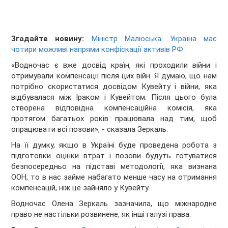
Згадайте новину:
Міністр Малюська: Україна має
чотири можливі напрями конфіскації активів РФ
«Водночас є вже досвід країн, які проходили війни і
отримували компенсації після цих війн. Я думаю, що нам
потрібно скористатися досвідом Кувейту і війни, яка
відбувалася між Іраком і Кувейтом. Після цього була
створена відповідна компенсаційна комісія, яка
протягом багатьох років працювала над тим, щоб
опрацювати всі позови», - сказала Зеркаль.
На її думку, якщо в Україні буде проведена робота з
підготовки оцінки втрат і позови будуть готуватися
безпосередньо на підставі методології, яка визнана
ООН, то в нас займе набагато менше часу на отримання
компенсацій, ніж це зайняло у Кувейту.
Водночас Олена Зеркаль зазначила, що міжнародне
право не настільки розвинене, як інші галузі права.