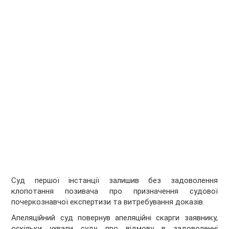
Суд першої інстанції залишив без задоволення
клопотання позивача про призначення судової
почеркознавчої експертизи та витребування доказів.
Апеляційний суд повернув апеляційні скарги заявнику,
оскільки ухвали суду про відмову в задоволенні