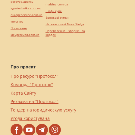
perevod.agency
maltina.com.ua
agrotechnika.com.ua
Шафи купе
europeservice.com.ua
Брендові сумки
текст юа
Натяжні стелі Nova Stelya
Посилання
Перевезення хворих за
kievperevod.com.ua
кордон
Про проект
Про ресурс "Протокол"
Команда "Протокол"
Карта Сайту
Реклама на "Протокол"
Тендер на юридическую услугу
Угода користувача