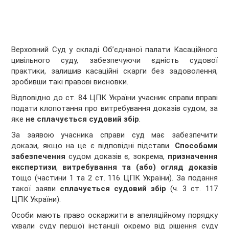
Верховний Суд у складі Об’єднаної палати Касаційного
цивільного суду, забезпечуючи єдність судової
практики, залишив касаційні скарги без задоволення,
зробивши такі правові висновки.
Відповідно до ст. 84 ЦПК України учасник справи вправі
подати клопотання про витребування доказів судом, за
яке
не сплачується судовий збір
.
За заявою учасника справи суд має забезпечити
докази, якщо на це є відповідні підстави.
Способами
забезпечення
судом доказів є, зокрема,
призначення
експертизи
,
витребування та (або) огляд доказів
тощо (частини 1 та 2 ст. 116 ЦПК України). За подання
такої заяви
сплачується судовий збір
(ч. 3 ст. 117
ЦПК України).
Особи мають право оскаржити в апеляційному порядку
ухвали суду першої інстанції окремо від рішення суду