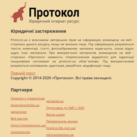
Юридичні застереження
Protocol.ua є власником авторських прав на інформацію, розміщену на веб -
сторінках даного ресурсу, якщо не вказано інше. Під інформацією розуміються
тексти, коментарі, статті, фотозображення, малюнки, ящик-шота, скани, відео,
аудіо, інші матеріали. При використанні матеріалів, розміщених на веб -
сторінках «Протокол» наявність гіперпосилання відкритого для індексації
пошуковими системами на protocol.ua обов`язкове. Під використанням
розуміється копіювання, адаптація, рерайтинг, модифікація тощо.
Повний текст
Copyright © 2014-2026 «Протокол». Всі права захищені.
Партнери
Сережки з діамантами
pereklad.ua
alliancetechnika.ua
Підготовка до НМТ / ЗНО
миралинкс
Винна шафа
Веб мастер
Перевезення хворих
https://motokosmos.ua/
hospice-life.com.ua/
Синтезатори
mk-translations.ua