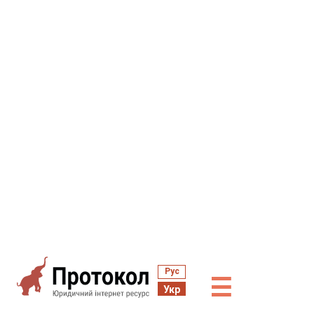
Рус
☰
Укр