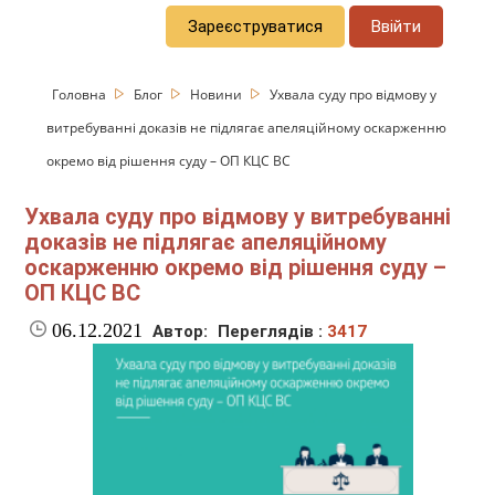
Зареєструватися
Ввійти
Головна
Блог
Новини
Ухвала суду про відмову у
витребуванні доказів не підлягає апеляційному оскарженню
окремо від рішення суду – ОП КЦС ВС
Ухвала суду про відмову у витребуванні
доказів не підлягає апеляційному
оскарженню окремо від рішення суду –
ОП КЦС ВС
06.12.2021
Автор:
Переглядів :
3417