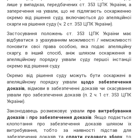
лише у випадках, передбачених ст. 353 ЦПК України, а
заперечення на ухвали, що не підлягають оскарженню
окремо від рішення суду, включаються до апеляційної
скарги на рішення суду (ч. 2 ст. 353 ЦПК України).
Застосування положень ст. 353 ЦПК України має
відбуватися з урахуванням можливості / неможливості
поновити свої права особою, яка подає апеляційну
скаргу, в інший спосіб, аніж шляхом оскарження в
апеляційному порядку ухвали суду першої інстанції
окремо від рішення суду.
Окремо від рішення суду можуть бути оскаржені в
апеляційному порядку ухвали
щодо забезпечення
доказів
, відмови в забезпеченні доказів чи скасування
ухвали про забезпечення доказів (п. 2 ч. 1 ст. 353 ЦПК
України).
Законодавець розмежовує ухвали
про витребування
доказів
і
про забезпечення доказів
. Якщо подається
клопотання про забезпечення доказів шляхом їх
витребування, тобто за наявності підстав для
забезпечення доказів та
сплати судового збору
, то