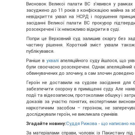
Висновок Великої палати ВС з’явився у рамках
засуджено до 11 років з конфіскацією майна за з
невідкриття ухвал на НСРД і порушення принци
засіданні Великої палати ВС прокурор підтверд
розсекречені і їх неможливо відкрити в суді.
Попри це Верховний суд залишив скаргу без зад
частину рішення. Короткий зміст ухвали так
публікувався.
Раніше в
ухвалі
апеляційного суду йшлося, що ухв
були своєчасно розсекречені. Однак апеляційний
обвинувачених до злочину, а сам злочин доведено
Героїн не доставили на судове засідання для 
забезпечити охорону в приміщенні суду. Але ная
події та відеозаписом, протоколами обшуку і зат
доказів за участю понятих, експертними виснов
наркотичним засобом – героїном, не заперечувал
досліджували героїн, не викликала сумнівів.
Згадайте новину:
Суддя Рижова - що написано на
За матеріалами справи, чоловік із Пакистану під 