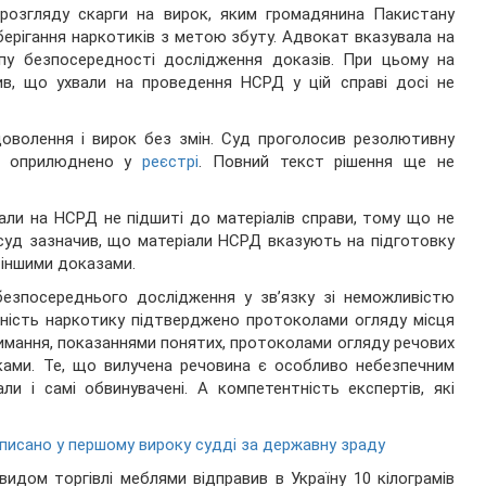
 розгляду скарги на вирок, яким громадянина Пакистану
берігання наркотиків з метою збуту. Адвокат вказувала на
пу безпосередності дослідження доказів. При цьому на
ив, що ухвали на проведення НСРД у цій справі досі не
оволення і вирок без змін. Суд проголосив резолютивну
ож оприлюднено у
реєстрі
. Повний текст рішення ще не
али на НСРД не підшиті до матеріалів справи, тому що не
 суд зазначив, що матеріали НСРД вказують на підготовку
 іншими доказами.
безпосереднього дослідження у зв’язку зі неможливістю
вність наркотику підтверджено протоколами огляду місця
римання, показаннями понятих, протоколами огляду речових
ками. Те, що вилучена речовина є особливо небезпечним
и і самі обвинувачені. А компетентність експертів, які
писано у першому вироку судді за державну зраду
видом торгівлі меблями відправив в Україну 10 кілограмів