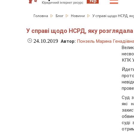
☰
Укр
Головна
Блог
Новини
У справі щодо НСРД, я
У справі щодо НСРД, яку розглядала
24.10.2019
Автор:
Понзель Марина Генадіївн
Вели
несво
КПК У
Йдет
прот
невід
прове
Суд з
які 
захис
обвин
суді 
отрим