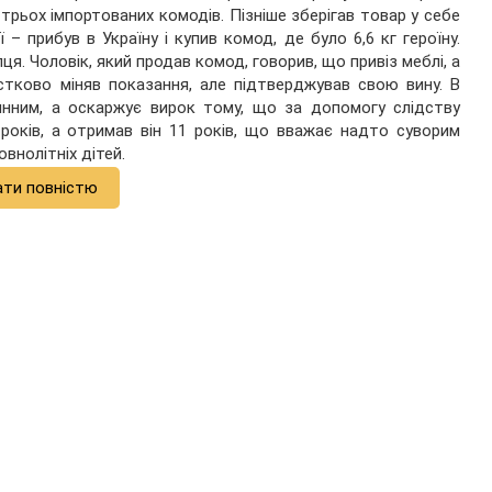
 трьох імпортованих комодів. Пізніше зберігав товар у себе
 – прибув в Україну і купив комод, де було 6,6 кг героїну.
. Чоловік, який продав комод, говорив, що привіз меблі, а
стково міняв показання, але підтверджував свою вину. В
винним, а оскаржує вирок тому, що за допомогу слідству
років, а отримав він 11 років, що вважає надто суворим
внолітніх дітей.
ати повністю