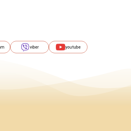
am
viber
youtube