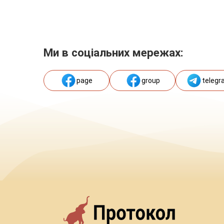
Ми в соціальних мережах:
page
group
telegr