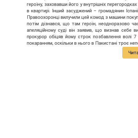
героїну, заховавши його у внутрішніх перегородках
в квартирі. Інший засуджений – громадянин Іспанії
Правоохоронці вилучили цей комод з машини покупця
потім дізнався, що там героїн, неодноразово ча
апеляційному суді він заявив, що визнав себе 
прокурор обіцяв йому строк позбавлення волі 7 
покаранням, оскільки в нього в Пакистані троє непо
Чит