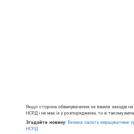
Якщо сторона обвинувачення не вжила заходів на
НСРД і не має їх у розпорядженні, то в такому вип
Згадайте новину:
Велика палата вирішуватиме п
НСРД