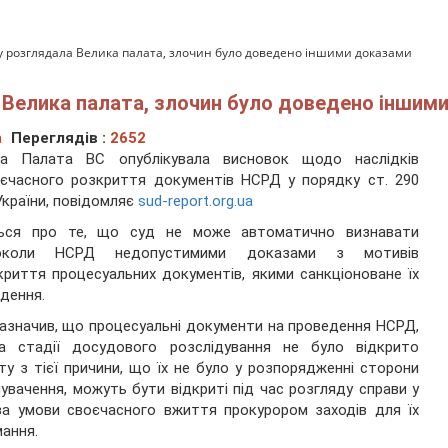
ку розглядала Велика палата, злочин було доведено іншими доказами
 Велика палата, злочин було доведено іншим
а
Переглядів :
2652
ка Палата ВС опублікувала висновок щодо наслідків
єчасного розкриття документів НСРД у порядку ст. 290
країни, повідомляє
sud-report.org.ua
ься про те, що суд не може автоматично визнавати
околи НСРД недопустимими доказами з мотивів
криття процесуальних документів, якими санкціоноване їх
дення.
азначив, що процесуальні документи на проведення НСРД,
на стадії досудового розслідування не було відкрито
ту з тієї причини, що їх не було у розпорядженні сторони
увачення, можуть бути відкриті під час розгляду справи у
за умови своєчасного вжиття прокурором заходів для їх
ання.