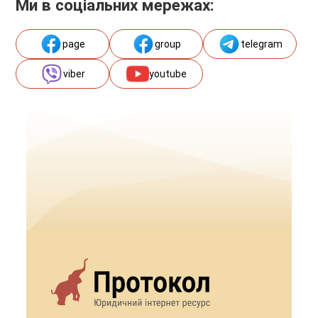
Ми в соціальних мережах:
page
group
telegram
viber
youtube