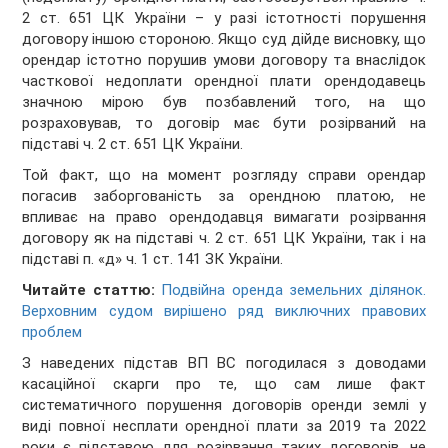
2 ст. 651 ЦК України – у разі істотності порушення
договору іншою стороною. Якщо суд дійде висновку, що
орендар істотно порушив умови договору та внаслідок
часткової недоплати орендної плати орендодавець
значною мірою був позбавлений того, на що
розраховував, то договір має бути розірваний на
підставі ч. 2 ст. 651 ЦК України.
Той факт, що на момент розгляду справи орендар
погасив заборгованість за орендною платою, не
впливає на право орендодавця вимагати розірвання
договору як на підставі ч. 2 ст. 651 ЦК України, так і на
підставі п. «д» ч. 1 ст. 141 ЗК України.
Читайте статтю:
Подвійна оренда земельних ділянок.
Верховним судом вирішено ряд виключних правових
проблем
З наведених підстав ВП ВС погодилася з доводами
касаційної скарги про те, що сам лише факт
систематичного порушення договорів оренди землі у
виді повної несплати орендної плати за 2019 та 2022
роки є підставою для розірвання таких договорів, не