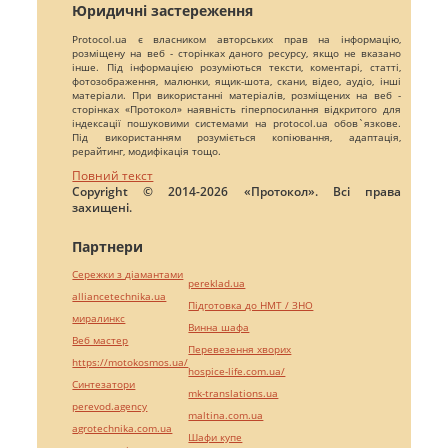
Юридичні застереження
Protocol.ua є власником авторських прав на інформацію,
розміщену на веб - сторінках даного ресурсу, якщо не вказано
інше. Під інформацією розуміються тексти, коментарі, статті,
фотозображення, малюнки, ящик-шота, скани, відео, аудіо, інші
матеріали. При використанні матеріалів, розміщених на веб -
сторінках «Протокол» наявність гіперпосилання відкритого для
індексації пошуковими системами на protocol.ua обов`язкове.
Під використанням розуміється копіювання, адаптація,
рерайтинг, модифікація тощо.
Повний текст
Copyright © 2014-2026 «Протокол». Всі права
захищені.
Партнери
Сережки з діамантами
pereklad.ua
alliancetechnika.ua
Підготовка до НМТ / ЗНО
миралинкс
Винна шафа
Веб мастер
Перевезення хворих
https://motokosmos.ua/
hospice-life.com.ua/
Синтезатори
mk-translations.ua
perevod.agency
maltina.com.ua
agrotechnika.com.ua
Шафи купе