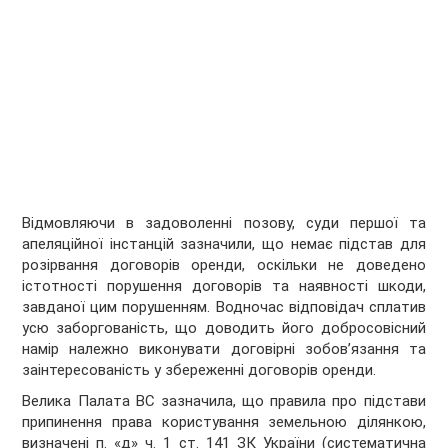
Відмовляючи в задоволенні позову, суди першої та
апеляційної інстанцій зазначили, що немає підстав для
розірвання договорів оренди, оскільки не доведено
істотності порушення договорів та наявності шкоди,
завданої цим порушенням. Водночас відповідач сплатив
усю заборгованість, що доводить його добросовісний
намір належно виконувати договірні зобов’язання та
заінтересованість у збереженні договорів оренди.
Велика Палата ВС зазначила, що правила про підстави
припинення права користування земельною ділянкою,
визначені п. «д» ч. 1 ст. 141 ЗК України (систематична