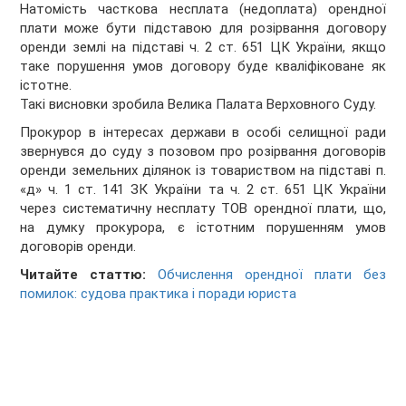
Натомість часткова несплата (недоплата) орендної
плати може бути підставою для розірвання договору
оренди землі на підставі ч. 2 ст. 651 ЦК України, якщо
таке порушення умов договору буде кваліфіковане як
істотне.
Такі висновки зробила Велика Палата Верховного Суду.
Прокурор в інтересах держави в особі селищної ради
звернувся до суду з позовом про розірвання договорів
оренди земельних ділянок із товариством на підставі п.
«д» ч. 1 ст. 141 ЗК України та ч. 2 ст. 651 ЦК України
через систематичну несплату ТОВ орендної плати, що,
на думку прокурора, є істотним порушенням умов
договорів оренди.
Читайте статтю:
Обчислення орендної плати без
помилок: судова практика і поради юриста