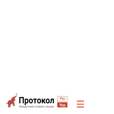
Рус
☰
Укр