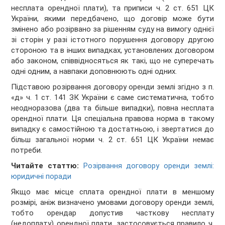
несплата орендної плати), та приписи ч. 2 ст. 651 ЦК
України, якими передбачено, що договір може бути
змінено або розірвано за рішенням суду на вимогу однієї
зі сторін у разі істотного порушення договору другою
стороною та в інших випадках, установлених договором
або законом, співвідносяться як такі, що не суперечать
одні одним, а навпаки доповнюють одні одних.
Підставою розірвання договору оренди землі згідно з п.
«д» ч. 1 ст. 141 ЗК України є саме систематична, тобто
неодноразова (два та більше випадки), повна несплата
орендної плати. Ця спеціальна правова норма в такому
випадку є самостійною та достатньою, і звертатися до
більш загальної норми ч. 2 ст. 651 ЦК України немає
потреби.
Читайте статтю:
Розірвання договору оренди землі:
юридичні поради
Якщо має місце сплата орендної плати в меншому
розмірі, аніж визначено умовами договору оренди землі,
тобто орендар допустив часткову несплату
(недоплату) орендної плати, застосовується правило ч.