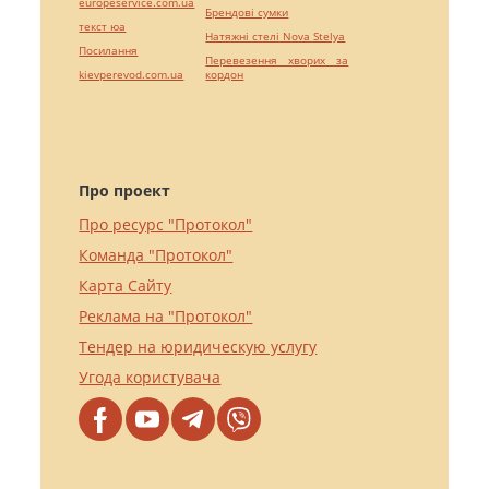
europeservice.com.ua
Брендові сумки
текст юа
Натяжні стелі Nova Stelya
Посилання
Перевезення хворих за
kievperevod.com.ua
кордон
Про проект
Про ресурс "Протокол"
Команда "Протокол"
Карта Сайту
Реклама на "Протокол"
Тендер на юридическую услугу
Угода користувача