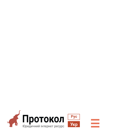
Рус
☰
Укр