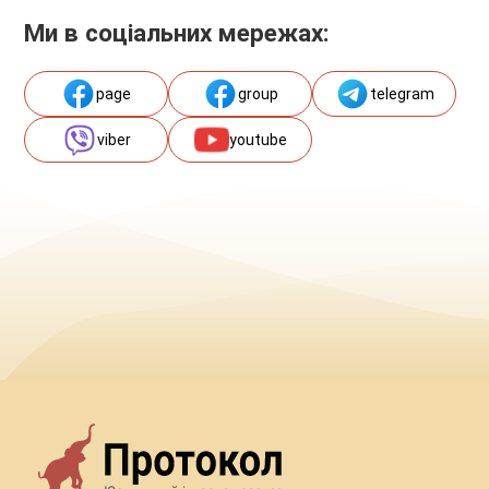
Ми в соціальних мережах:
page
group
telegram
viber
youtube