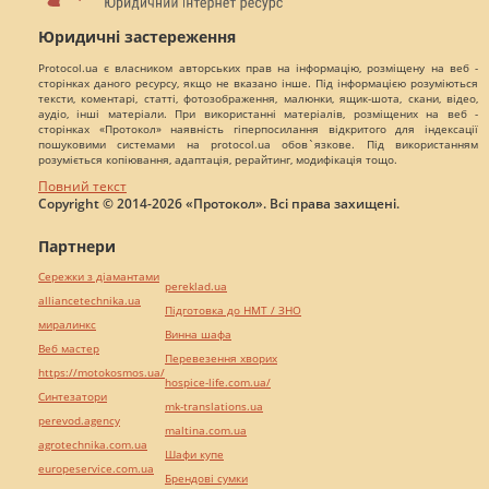
Юридичні застереження
Protocol.ua є власником авторських прав на інформацію, розміщену на веб -
сторінках даного ресурсу, якщо не вказано інше. Під інформацією розуміються
тексти, коментарі, статті, фотозображення, малюнки, ящик-шота, скани, відео,
аудіо, інші матеріали. При використанні матеріалів, розміщених на веб -
сторінках «Протокол» наявність гіперпосилання відкритого для індексації
пошуковими системами на protocol.ua обов`язкове. Під використанням
розуміється копіювання, адаптація, рерайтинг, модифікація тощо.
Повний текст
Copyright © 2014-2026 «Протокол». Всі права захищені.
Партнери
Сережки з діамантами
pereklad.ua
alliancetechnika.ua
Підготовка до НМТ / ЗНО
миралинкс
Винна шафа
Веб мастер
Перевезення хворих
https://motokosmos.ua/
hospice-life.com.ua/
Синтезатори
mk-translations.ua
perevod.agency
maltina.com.ua
agrotechnika.com.ua
Шафи купе
europeservice.com.ua
Брендові сумки