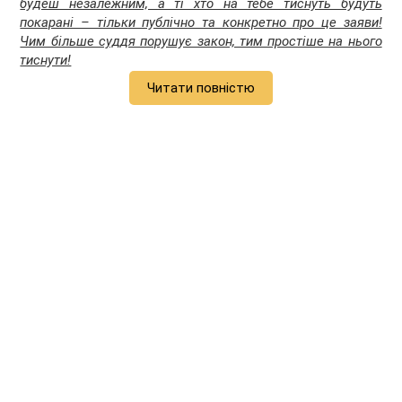
будеш незалежним, а ті хто на тебе тиснуть будуть
покарані – тільки публічно та конкретно про це заяви!
Чим більше суддя порушує закон, тим простіше на нього
тиснути!
Читати повністю