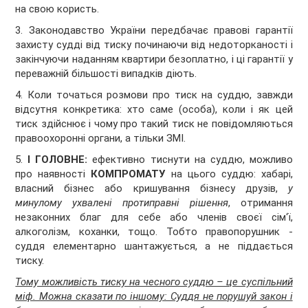
на свою користь.
3. Законодавство України передбачає правові гарантії
захисту судді від тиску починаючи від недоторканості і
закінчуючи наданням квартири безоплатно, і ці гарантії у
переважній більшості випадків діють.
4. Коли точаться розмови про тиск на суддю, завжди
відсутня конкретика: хто саме (особа), коли і як цей
тиск здійснює і чому про такий тиск не повідомляються
правоохоронні органи, а тільки ЗМІ.
5.
І ГОЛОВНЕ:
ефективно тиснути на суддю, можливо
про наявності
КОМПРОМАТУ
на цього суддю: хабарі,
власний бізнес або кришування бізнесу друзів,
у
минулому ухвалені протиправні рішення
, отримання
незаконних благ для себе або членів своєї сім‘ї,
алкоголізм, коханки, тощо. Тобто правопорушник -
суддя елементарно шантажується, а не піддається
тиску.
Тому можливість тиску на чесного суддю – це суспільний
міф. Можна сказати по іншому: Суддя не порушуй закон і