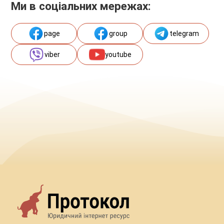
Ми в соціальних мережах:
page
group
telegram
viber
youtube