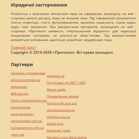
Юридичні застереження
Protocol.ua є власником авторських прав на інформацію, розміщену на веб -
сторінках даного ресурсу, якщо не вказано інше. Під інформацією розуміються
тексти, коментарі, статті, фотозображення, малюнки, ящик-шота, скани, відео,
аудіо, інші матеріали. При використанні матеріалів, розміщених на веб -
сторінках «Протокол» наявність гіперпосилання відкритого для індексації
пошуковими системами на protocol.ua обов`язкове. Під використанням
розуміється копіювання, адаптація, рерайтинг, модифікація тощо.
Повний текст
Copyright © 2014-2026 «Протокол». Всі права захищені.
Партнери
Сережки з діамантами
pereklad.ua
alliancetechnika.ua
Підготовка до НМТ / ЗНО
миралинкс
Винна шафа
Веб мастер
Перевезення хворих
https://motokosmos.ua/
hospice-life.com.ua/
Синтезатори
mk-translations.ua
perevod.agency
maltina.com.ua
agrotechnika.com.ua
Шафи купе
europeservice.com.ua
Брендові сумки
текст юа
Натяжні стелі Nova Stelya