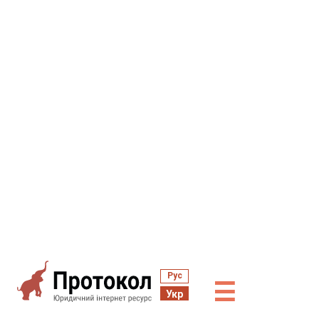
Рус
☰
Укр