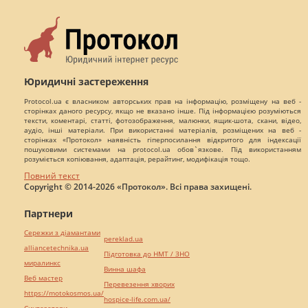
Юридичні застереження
Protocol.ua є власником авторських прав на інформацію, розміщену на веб -
сторінках даного ресурсу, якщо не вказано інше. Під інформацією розуміються
тексти, коментарі, статті, фотозображення, малюнки, ящик-шота, скани, відео,
аудіо, інші матеріали. При використанні матеріалів, розміщених на веб -
сторінках «Протокол» наявність гіперпосилання відкритого для індексації
пошуковими системами на protocol.ua обов`язкове. Під використанням
розуміється копіювання, адаптація, рерайтинг, модифікація тощо.
Повний текст
Copyright © 2014-2026 «Протокол». Всі права захищені.
Партнери
Сережки з діамантами
pereklad.ua
alliancetechnika.ua
Підготовка до НМТ / ЗНО
миралинкс
Винна шафа
Веб мастер
Перевезення хворих
https://motokosmos.ua/
hospice-life.com.ua/
Синтезатори