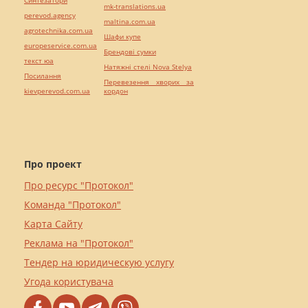
mk-translations.ua
perevod.agency
maltina.com.ua
agrotechnika.com.ua
Шафи купе
europeservice.com.ua
Брендові сумки
текст юа
Натяжні стелі Nova Stelya
Посилання
Перевезення хворих за
kievperevod.com.ua
кордон
Про проект
Про ресурс "Протокол"
Команда "Протокол"
Карта Сайту
Реклама на "Протокол"
Тендер на юридическую услугу
Угода користувача