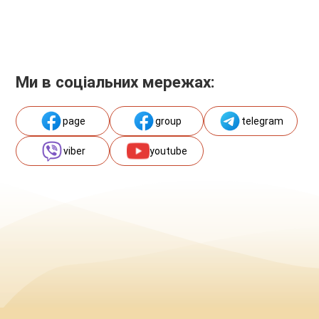
Ми в соціальних мережах:
page
group
telegram
viber
youtube