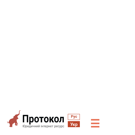
Рус
☰
Укр