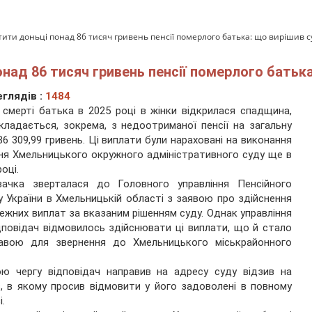
ити доньці понад 86 тисяч гривень пенсії померлого батька: що вирішив с
над 86 тисяч гривень пенсії померлого батька
глядів :
1484
 смерті батька в
2025
році в жінки відкрилася спадщина,
кладається, зокрема, з недоотриманої пенсії на загальну
86 309,99 гривень. Ці виплати були нараховані на виконання
ня Хмельницького окружного адміністративного суду ще в
оці.
вачка зверталася до Головного управління Пенсійного
 України в Хмельницькій області з заявою про здійснення
лежних виплат за вказаним рішенням суду. Однак управління
дповідач відмовилось здійснювати ці виплати, що й стало
тавою для звернення до Хмельницького міськрайонного
ю чергу відповідач направив на адресу суду відзив на
, в якому просив відмовити у його задоволені в повному
і.