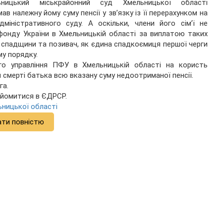
ьницький міськрайонний суд Хмельницької області
в належну йому суму пенсії у звʼязку із її перерахунком на
міністративного суду. А оскільки, члени його сімʼї не
фонду України в Хмельницькій області за виплатою таких
го спадщини та позивач, як єдина спадкоємиця першої черги
у порядку.
о управління ПФУ в Хмельницькій області на користь
 смерті батька всю вказану суму недоотриманої пенсії.
га.
айомитися в ЄДРСР.
ьницької області
ати повністю