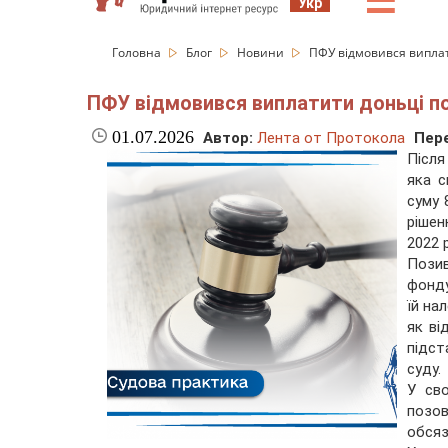
☰
Укр
Головна
Блог
Новини
ПФУ відмовився виплат
ПФУ відмовився виплатити доньці по
01.07.2026
Автор:
Лента от Протокола
Пере
Після
яка с
суму 
рішен
2022
р
Пози
фонду
їй на
як ві
підс
суду.
У сво
позов
обсяз