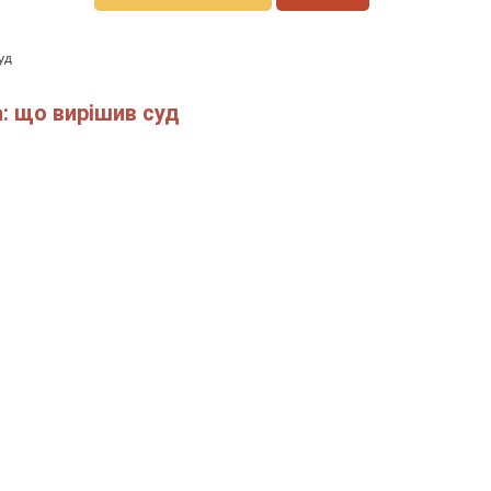
уд
: що вирішив суд