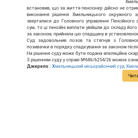
Хмел
встановив, що за життя пенсіонер дійсно не отрима
виконання рішення Хмельницького окружного ад
зверталися до Головного управління Пенсійного 
сум, то ці пенсійні виплати увійшли до складу йо
за законом, прийняла цю спадщину в установленом
Суд задовольнив позов та стягнув з Головног
позивачки в порядку спадкування за законом після
На рішення суду може бути подана апеляційна скар
З рішенням суду у справі №686/
6254
/26 можна озн
Джерело :
Х
мельницький міськрайонний суд Хмел
Чит