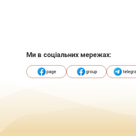
Ми в соціальних мережах:
page
group
telegr