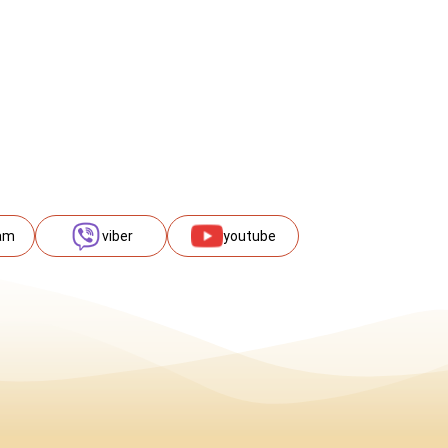
am
viber
youtube