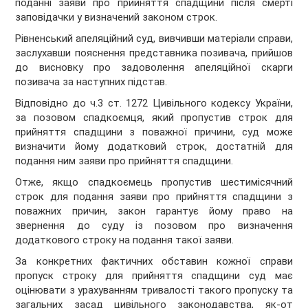
поданні заяви про прийняття спадщини після смерті
заповідачки у визначений законом строк.
Рівненський апеляційний суд, вивчивши матеріали справи,
заслухавши пояснення представника позивача, прийшов
до висновку про задоволення апеляційної скарги
позивача за наступних підстав.
Відповідно до ч.3 ст. 1272 Цивільного кодексу України,
за позовом спадкоємця, який пропустив строк для
прийняття спадщини з поважної причини, суд може
визначити йому додатковий строк, достатній для
подання ним заяви про прийняття спадщини.
Отже, якщо спадкоємець пропустив шестимісячний
строк для подання заяви про прийняття спадщини з
поважних причин, закон гарантує йому право на
звернення до суду із позовом про визначення
додаткового строку на подання такої заяви.
За конкретних фактичних обставин кожної справи
пропуск строку для прийняття спадщини суд має
оцінювати з урахуванням тривалості такого пропуску та
загальних засад цивільного законодавства, як-от