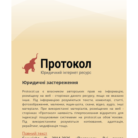
Юридичні застереження
Protocol.ua є власником авторських прав на інформацію,
розміщену на веб - сторінках даного ресурсу, якщо не вказано
інше. Під інформацією розуміються тексти, коментарі, статті,
фотозображення, малюнки, ящик-шота, скани, відео, аудіо, інші
матеріали. При використанні матеріалів, розміщених на веб -
сторінках «Протокол» наявність гіперпосилання відкритого для
індексації пошуковими системами на protocol.ua обов`язкове.
Під використанням розуміється копіювання, адаптація,
рерайтинг, модифікація тощо.
Повний текст