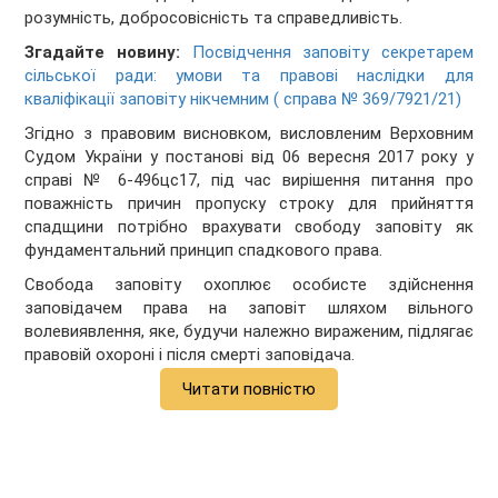
розумність, добросовісність та справедливість.
Згадайте новину:
Посвідчення заповіту секретарем
сільської ради: умови та правові наслідки для
кваліфікації заповіту нікчемним ( справа № 369/7921/21)
Згідно з правовим висновком, висловленим Верховним
Судом України у постанові від 06 вересня 2017 року у
справі № 6-496цс17, під час вирішення питання про
поважність причин пропуску строку для прийняття
спадщини потрібно врахувати свободу заповіту як
фундаментальний принцип спадкового права.
Свобода заповіту охоплює особисте здійснення
заповідачем права на заповіт шляхом вільного
волевиявлення, яке, будучи належно вираженим, підлягає
правовій охороні і після смерті заповідача.
Читати повністю