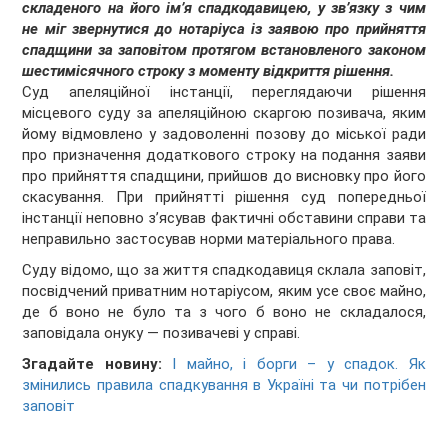
складеного на його ім’я спадкодавицею, у зв’язку з чим
не міг звернутися до нотаріуса із заявою про прийняття
спадщини за заповітом протягом встановленого законом
шестимісячного строку з моменту відкриття рішення.
Суд апеляційної інстанції, переглядаючи рішення
місцевого суду за апеляційною скаргою позивача, яким
йому відмовлено у задоволенні позову до міської ради
про призначення додаткового строку на подання заяви
про прийняття спадщини, прийшов до висновку про його
скасування. При прийнятті рішення суд попередньої
інстанції неповно з’ясував фактичні обставини справи та
неправильно застосував норми матеріального права.
Суду відомо, що за життя спадкодавиця склала заповіт,
посвідчений приватним нотаріусом, яким усе своє майно,
де б воно не було та з чого б воно не складалося,
заповідала онуку — позивачеві у справі.
Згадайте новину:
І майно, і борги – у спадок. Як
змінились правила спадкування в Україні та чи потрібен
заповіт