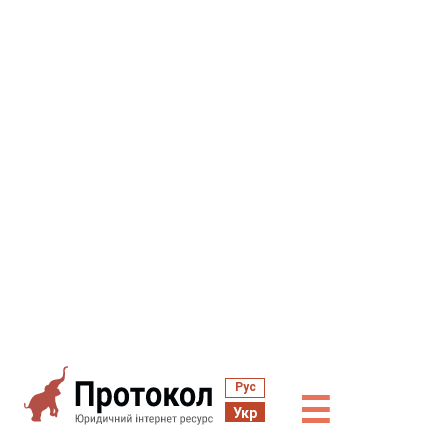
Рус
☰
Укр