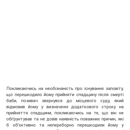
Покликаючись на необізнаність про існування заповіту,
що перешкодило йому прийняти спадщину після смерті
баби, позивач звернувся до місцевого суду, який
відмовив йому у визначенні додаткового строку на
прийняття спадщини, покликаючись на те, що він не
обґрунтував та не довів наявність поважних причин, які
б об’єктивно та непереборно перешкодили йому у