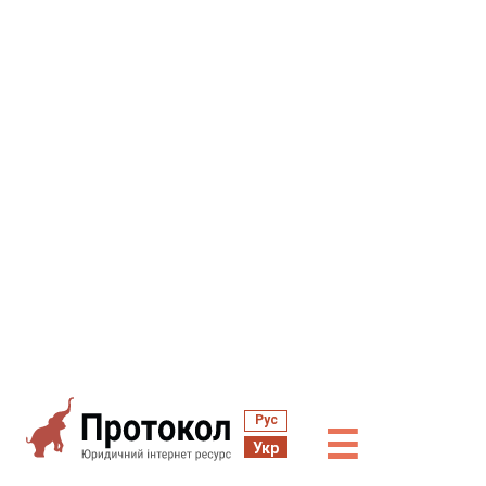
Рус
☰
Укр