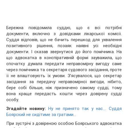
Бережна повідомила суддю, що є всі потрібні
документи, включно з довідками лікарської комісії.
Суддя відповів, що не бачить перешкод для ухвалення
позитивного рішення, позаяк наявні усі необхідні
документи. І сказав звернутися до його помічника. На
що адвокатка в конспіративній формі зауважила, що
спочатку думала передати неправомірну вигоду саме
через помічника та секретаря судового засідання, проте
її не влаштовують їх умови. Зʼясувалося, що секретар
засідання за передачу неправомірної вигоди, нібито,
бере собі більше, ніж призначено самому судді, тому
вона краще передасть кошти через довірену судді
особу.
Згадайте новину:
Ну не принято так у нас…. Суддя
Боярский не сидітиме за гратами…
При зустрічі з довіреною особою Боярського адвокатка