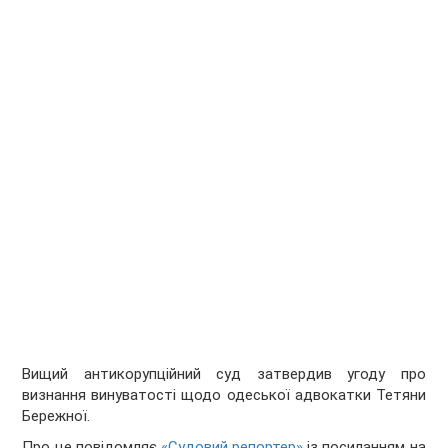
Вищий антикорупційний суд затвердив угоду про
визнання винуватості щодо одеської адвокатки Тетяни
Бережної.
Про це повідомляє
«Судовий репортер»
із посиланням на