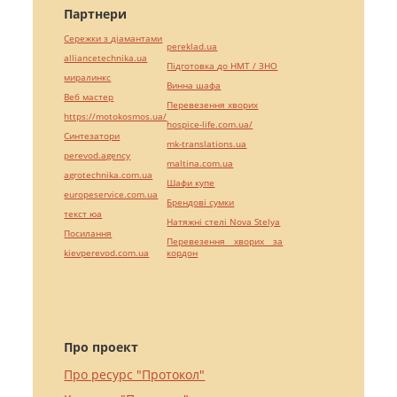
Партнери
Сережки з діамантами
pereklad.ua
alliancetechnika.ua
Підготовка до НМТ / ЗНО
миралинкс
Винна шафа
Веб мастер
Перевезення хворих
https://motokosmos.ua/
hospice-life.com.ua/
Синтезатори
mk-translations.ua
perevod.agency
maltina.com.ua
agrotechnika.com.ua
Шафи купе
europeservice.com.ua
Брендові сумки
текст юа
Натяжні стелі Nova Stelya
Посилання
Перевезення хворих за
kievperevod.com.ua
кордон
Про проект
Про ресурс "Протокол"