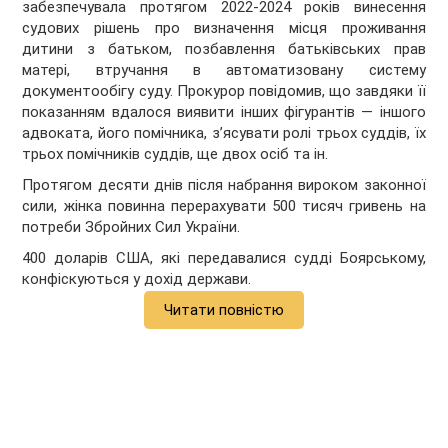
забезпечувала протягом 2022-2024 років винесення
судових рішень про визначення місця проживання
дитини з батьком, позбавлення батьківських прав
матері, втручання в автоматизовану систему
документообігу суду. Прокурор повідомив, що завдяки її
показанням вдалося виявити інших фігурантів — іншого
адвоката, його помічника, зʼясувати ролі трьох суддів, їх
трьох помічників суддів, ще двох осіб та ін.
Протягом десяти днів після набрання вироком законної
сили, жінка повинна перерахувати 500 тисяч гривень на
потреби Збройних Сил України.
400 доларів США, які передавалися судді Боярському,
конфіскуються у дохід держави.
Читати повністю