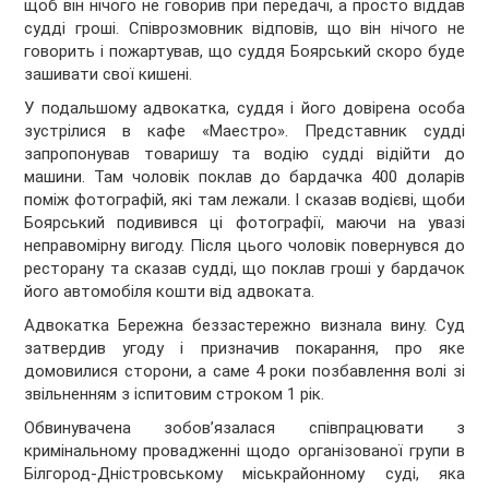
щоб він нічого не говорив при передачі, а просто віддав
судді гроші. Співрозмовник відповів, що він нічого не
говорить і пожартував, що суддя Боярський скоро буде
зашивати свої кишені.
У подальшому адвокатка, суддя і його довірена особа
зустрілися в кафе «Маестро». Представник судді
запропонував товаришу та водію судді відійти до
машини. Там чоловік поклав до бардачка 400 доларів
поміж фотографій, які там лежали. І сказав водієві, щоби
Боярський подивився ці фотографії, маючи на увазі
неправомірну вигоду. Після цього чоловік повернувся до
ресторану та сказав судді, що поклав гроші у бардачок
його автомобіля кошти від адвоката.
Адвокатка Бережна беззастережно визнала вину. Суд
затвердив угоду і призначив покарання, про яке
домовилися сторони, а саме 4 роки позбавлення волі зі
звільненням з іспитовим строком 1 рік.
Обвинувачена зобовʼязалася співпрацювати з
кримінальному провадженні щодо організованої групи в
Білгород-Дністровському міськрайонному суді, яка