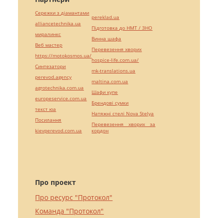
Сережки з діамантами
pereklad.ua
alliancetechnika.ua
Підготовка до НМТ / ЗНО
миралинкс
Винна шафа
Веб мастер
Перевезення хворих
https://motokosmos.ua/
hospice-life.com.ua/
Синтезатори
mk-translations.ua
perevod.agency
maltina.com.ua
agrotechnika.com.ua
Шафи купе
europeservice.com.ua
Брендові сумки
текст юа
Натяжні стелі Nova Stelya
Посилання
Перевезення хворих за
kievperevod.com.ua
кордон
Про проект
Про ресурс "Протокол"
Команда "Протокол"