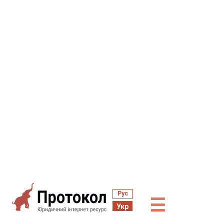
Рус
☰
Укр