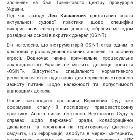
злочинів» на базі Тренінгового центру прокурорів
України.
Під час заходу
Лев Кишакевич
представив аналіз
актуальної судової практики щодо специфіки
використання електронних доказів, зібраних методом
розвідки на основі відкритих джерел (OSINT).
Він наголосив, що інструментарій OSINT став одним із
ключових у розслідуванні воєнних злочинів та злочину
агресії. Водночас чинне кримінальне процесуальне
законодавство України не містить дефініції поняття
«OSINT». Відсутність спеціального нормативного
регулювання стає підставою для порушення стороною
захисту питань щодо належності та допустимості
відповідних доказів.
Попри законодавчі прогалини Верховний Суд вже
сформував сталу й послідовну правозастосовну
практику. Аналіз низки постанов Верховного Суду у
справах щодо державної зради, колабораційної
діяльності та посягання на територіальну цілісність
свідчить, що інформація, здобута в мережі «Інтернет»,