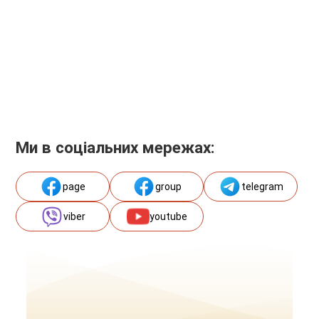
Ми в соціальних мережах:
page
group
telegram
viber
youtube