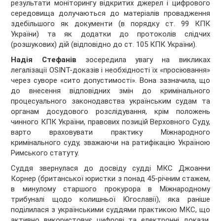
результати моніторингу відкритих джерел і цифрового
середовища долучаються до матеріалів провадження
здебільшого як документи (в порядку ст. 99 КПК
України) та як додатки до протоколів слідчих
(розшукових) дій (відповідно до ст. 105 КПК України).
Надія Стефанів
зосередила увагу на викликах
легалізації OSINT-доказів і необхідності їх «просіювання»
через суворе «сито допустимості». Вона зазначила, що
до внесення відповідних змін до кримінального
процесуального законодавства українським судам та
органам досудового розслідування, крім положень
чинного КПК України, правових позицій Верховного Суду,
варто враховувати практику Міжнародного
кримінального суду, зважаючи на ратифікацію Україною
Римського статуту.
Суддя звернулася до досвіду судді МКС Джоанни
Корнер (британської юристки з понад 45-річним стажем,
в минулому старшого прокурора в Міжнародному
трибуналі щодо колишньої Югославії), яка раніше
поділилася з українськими суддями практикою МКС, що
активно використовує цифрові та електронні докази,