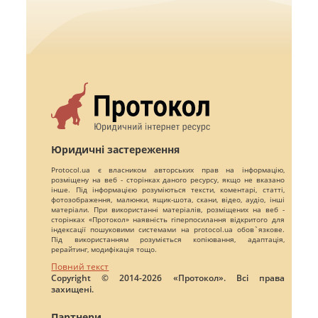
Юридичні застереження
Protocol.ua є власником авторських прав на інформацію,
розміщену на веб - сторінках даного ресурсу, якщо не вказано
інше. Під інформацією розуміються тексти, коментарі, статті,
фотозображення, малюнки, ящик-шота, скани, відео, аудіо, інші
матеріали. При використанні матеріалів, розміщених на веб -
сторінках «Протокол» наявність гіперпосилання відкритого для
індексації пошуковими системами на protocol.ua обов`язкове.
Під використанням розуміється копіювання, адаптація,
рерайтинг, модифікація тощо.
Повний текст
Copyright © 2014-2026 «Протокол». Всі права
захищені.
Партнери