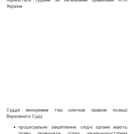
оцінюється судами за загальними правилами КПК
України.
Суддя виокремив такі ключові правові позиції
Верховного Суду:
процесуальне закріплення: слідчі органи мають
право проводити огляд загальнодоступних