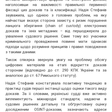
наголосивши на важливості правильної первинної
фіксації цих доказів та їх класифікації. Надія Стефанів
зауважила, що однією з головних проблем, на яку
найчастіше вказує сторона захисту, є ризик порушення
ланцюга зберігання (chain of custody) електронних
доказів та їхніх метаданих – від першоджерела до
ухвалення судового рішення. Саме тому всі учасники
кримінального провадження повинні мати однакові
підходи щодо розуміння принципів і правил поводження
з такими даними.
Також спікерка звернула увагу на проблему обсягу
цифрових матеріалів на етапі відкриття доказів
сторонам (відповідно до ст. 290 КПК України та за
аналогією до ст. 67 Римського статуту).
Надія Стефанів констатувала позитивну тенденцію в
практиці судів першої інстанції щодо оцінки такого виду
доказів. За її словами, українські судді вже активно
імплементують міжнародні стандарти, надаючи в
судових рішеннях детальну та обґрунтовану оцінку
дослідженим OSINT-доказам, зазначають адреси