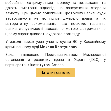
вебсайтів, дотримуються процесу їх верифікації та
дають змістовні відповіді на заперечення сторони
захисту. При цьому положення Протоколу Берклі суди
застосовують не як пряме джерело права, а як
авторитетну рекомендацію, що посилює гарантію
оцінки допустимості доказів, з метою дотримання в
цілому справедливості судового розгляду.
У заході також узяв участь суддя ВС у Касаційному
кримінальному суді
Микола Ковтунович
.
Захід ініційовано Представництвом Міжнародної
організації з розвитку права в Україні (IDLO) у
партнерстві з Інститутом Ассера.
Читати повністю