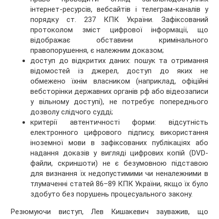
інтернет-ресурсів, вебсайтів і телеграм-каналів у
порядку ст. 237 КПК України. Зафіксований
протоколом зміст цифрової інформації, що
відображає обставини кримінального
правопорушення, є належним доказом;
доступ до відкритих даних: пошук та отримання
відомостей із джерел, доступ до яких не
обмежено їхнім власником (наприклад, офіційні
вебсторінки державних органів рф або відеозаписи
у вільному доступі), не потребує попереднього
дозволу слідчого судді;
критерії автентичності форми: відсутність
електронного цифрового підпису, використання
іноземної мови в зафіксованих публікаціях або
надання доказів у вигляді цифрових копій (DVD-
файли, скриншоти) не є безумовною підставою
для визнання їх недопустимими чи неналежними в
тлумаченні статей 86–89 КПК України, якщо їх було
здобуто без порушень процесуального закону.
Резюмуючи виступ, Лев Кишакевич зауважив, що