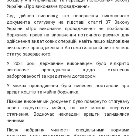
розділу XIII «Прикінцеві та перехідні положення» Закону
України «Про виконавче провадження».
Суд дійшов висновку, що повернення виконавчого
документа стягувачу на підставі статті 37 Закону
України «Про виконавче провадження» не позбавляє
боржника права на визначення поточного рахунку для
здійснення видаткових операцій, навіть якщо відповідне
виконавче провадження в Автоматизованій системі має
статус завершеного.
У 2021 році державним виконавцем було відкрито
виконавче провадження щодо стягнення
заборгованості за кредитним договором.
У межах провадження були винесені постанови про
арешт коштів та майна боржника.
Пізніше виконавчий документ було повернуто стягувачу
через відсутність майна, на яке можна звернути
стягнення. Водночас накладені арешти залишилися
чинними.
Після набрання чинності спеціальними нормами