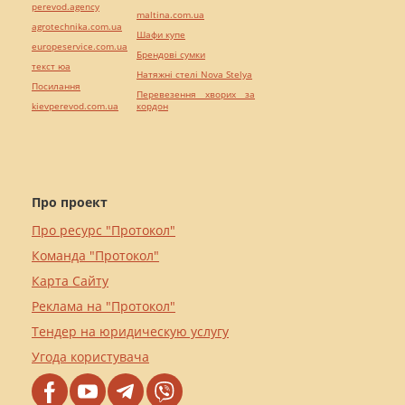
perevod.agency
maltina.com.ua
agrotechnika.com.ua
Шафи купе
europeservice.com.ua
Брендові сумки
текст юа
Натяжні стелі Nova Stelya
Посилання
Перевезення хворих за
kievperevod.com.ua
кордон
Про проект
Про ресурс "Протокол"
Команда "Протокол"
Карта Сайту
Реклама на "Протокол"
Тендер на юридическую услугу
Угода користувача