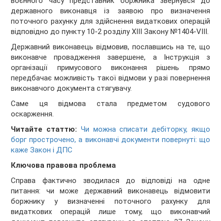
воєнного часу представник боржника звернувся до
державного виконавця із заявою про визначення
поточного рахунку для здійснення видаткових операцій
відповідно до пункту 10-2 розділу XIII Закону №1404-VIII.
Державний виконавець відмовив, пославшись на те, що
виконавче провадження завершене, а Інструкція з
організації примусового виконання рішень прямо
передбачає можливість такої відмови у разі повернення
виконавчого документа стягувачу.
Саме ця відмова стала предметом судового
оскарження.
Читайте статтю:
Чи можна списати дебіторку, якщо
борг прострочено, а виконавчі документи повернуті: що
каже Закон і ДПС
Ключова правова проблема
Справа фактично зводилася до відповіді на одне
питання: чи може державний виконавець відмовити
боржнику у визначенні поточного рахунку для
видаткових операцій лише тому, що виконавчий