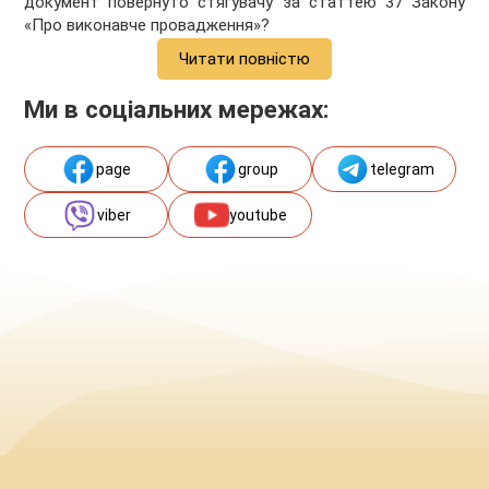
документ повернуто стягувачу за статтею 37 Закону
«Про виконавче провадження»?
Читати повністю
Ми в соціальних мережах:
page
group
telegram
viber
youtube