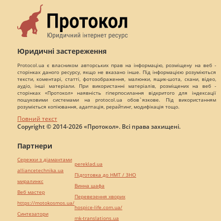
Юридичні застереження
Protocol.ua є власником авторських прав на інформацію, розміщену на веб -
сторінках даного ресурсу, якщо не вказано інше. Під інформацією розуміються
тексти, коментарі, статті, фотозображення, малюнки, ящик-шота, скани, відео,
аудіо, інші матеріали. При використанні матеріалів, розміщених на веб -
сторінках «Протокол» наявність гіперпосилання відкритого для індексації
пошуковими системами на protocol.ua обов`язкове. Під використанням
розуміється копіювання, адаптація, рерайтинг, модифікація тощо.
Повний текст
Copyright © 2014-2026 «Протокол». Всі права захищені.
Партнери
Сережки з діамантами
pereklad.ua
alliancetechnika.ua
Підготовка до НМТ / ЗНО
миралинкс
Винна шафа
Веб мастер
Перевезення хворих
https://motokosmos.ua/
hospice-life.com.ua/
Синтезатори
mk-translations.ua