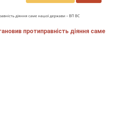
равність діяння саме нашої держави – ВП ВС
тановив протиправність діяння саме