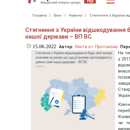
☰
Укр
Головна
Блог
Новини
Стягнення з України в
Стягнення з України відшкодування 
нашої держави – ВП ВС
15.06.2022
Автор:
Лента от Протокола
Пере
На ти
у 201
відом
внасл
позо
завд
Ствер
Украї
Ключо
переб
Конве
чи п
випл