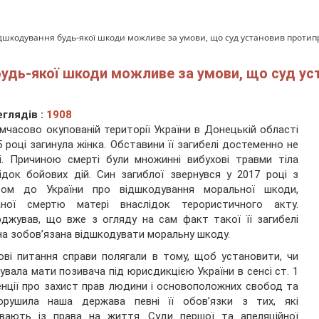
ідшкодування будь-якої шкоди можливе за умови, що суд установив протип
будь-якої шкоди можливе за умови, що суд ус
глядів :
1908
мчасово окупованій території України в Донецькій області
5 році загинула жінка. Обставини її загибелі достеменно не
і. Причиною смерті були множинні вибухові травми тіла
ідок бойових дій. Син загиблої звернувся у 2017 році з
вом до України про відшкодування моральної шкоди,
аної смертю матері внаслідок терористичного акту.
джував, що вже з огляду на сам факт такої її загибелі
на зобов’язана відшкодувати моральну шкоду.
ві питання справи полягали в тому, щоб установити, чи
увала мати позивача під юрисдикцією України в сенсі ст. 1
нції про захист прав людини і основоположних свобод та
орушила наша держава певні її обов’язки з тих, які
ивають із права на життя. Суди першої та апеляційної