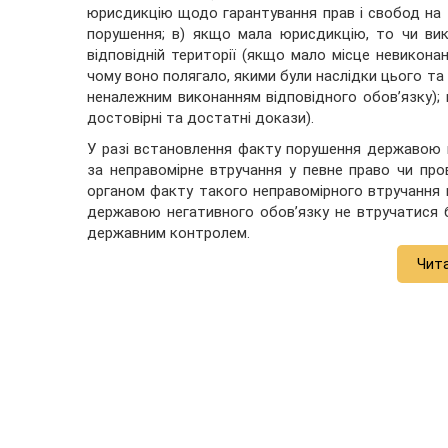
юрисдикцію щодо гарантування прав і свобод на ті
порушення; в) якщо мала юрисдикцію, то чи вико
відповідній території (якщо мало місце невикона
чому воно полягало, якими були наслідки цього та
неналежним виконанням відповідного обов’язку); г
достовірні та достатні докази).
У разі встановлення факту порушення державою п
за неправомірне втручання у певне право чи пр
органом факту такого неправомірного втручання 
державою негативного обов’язку не втручатися б
державним контролем.
Чит