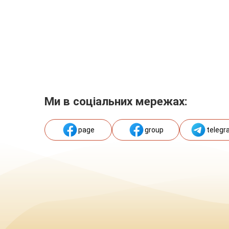
Ми в соціальних мережах:
page
group
telegr