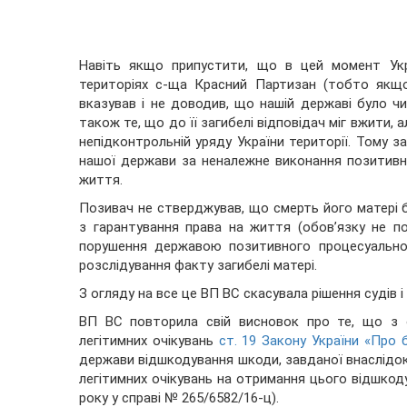
Навіть якщо припустити, що в цей момент Укр
територіях с-ща Красний Партизан (тобто якщ
вказував і не доводив, що нашій державі було ч
також те, що до її загибелі відповідач міг вжити, а
непідконтрольній уряду України території. Тому з
нашої держави за неналежне виконання позитивн
життя.
Позивач не стверджував, що смерть його матері 
з гарантування права на життя (обов’язку не по
порушення державою позитивного процесуально
розслідування факту загибелі матері.
З огляду на все це ВП ВС скасувала рішення судів і
ВП ВС повторила свій висновок про те, що з 
легітимних очікувань
ст. 19 Закону України «Про
держави відшкодування шкоди, завданої внаслідок
легітимних очікувань на отримання цього відшкод
року у справі № 265/6582/16-ц).