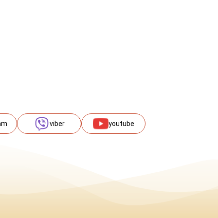
am
viber
youtube