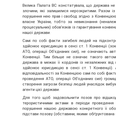
Велика Палата ВС констатувала, що держава не н
злочини, які залишилися нерозкритими. Разом із
порушення нею прав і свобод згідно з Конвенцією
власне України, тобто за невиконання (неналежн
процесуальних) обов’язків із гарантування конве
нашої держави.
Самі по собі факти загибелі людей на підконтрол
здійснює юрисдикцію в сенсі ст. 1 Конвенції (з
АТО, операції Об’єднаних сил), не означають ав
Конвенції. Тим більше не означає такого автом
держава в межах її кордонів із незалежних від 
здійснює юрисдикцію в сенсі ст. 1 Конвенції)
відповідальності за Конвенцією самі по собі факти
проведення АТО, операції Об’єднаних сил) гром
створення загрози безпеці людей унаслідок вибухів
агенти цієї держави.
Для того щоб задовольнити позов про відшкоду
терористичними актами в періоди проведення 
порушення нашою державою конкретного її обов’
підстави позову (обставини, якими обґрунтована по