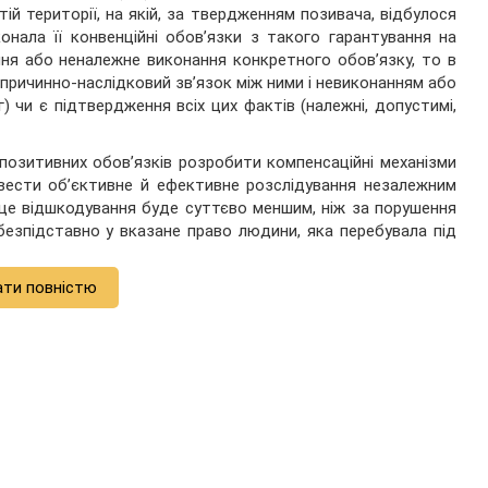
й території, на якій, за твердженням позивача, відбулося
нала її конвенційні обов’язки з такого гарантування на
ння або неналежне виконання конкретного обов’язку, то в
 причинно-наслідковий зв’язок між ними і невиконанням або
) чи є підтвердження всіх цих фактів (належні, допустимі,
озитивних обов’язків розробити компенсаційні механізми
овести об’єктивне й ефективне розслідування незалежним
це відшкодування буде суттєво меншим, ніж за порушення
езпідставно у вказане право людини, яка перебувала під
ати повністю