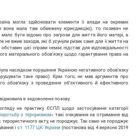
аїна могла здійснювати елементи її влади на окремих
о вона мала там обмежену юрисдикцію), то позивач не
и мало бути відомо про загрози для життя його матері, а
ле не вжив заходів, які б усунули ризик саме для її життя на
а обставин цієї справи немає підстав для відповідальності
ого матеріального обов’язку щодо гарантування права на
була наслідком порушення Україною негативного обов’язку
рушувати таке право). Крім того, не мав аргументів про
го обов’язку з проведення об’єктивного й ефективного
 відмовила в задоволенні позову.
огляду на практику ЄСПЛ щодо застосування категорії
 боротьбу з тероризмом»
такі очікування на отримання від
 терористичного акту, не породжує. Так само не породжує
ування і
ст. 1177 ЦК України
(постанова від 4 вересня 2019