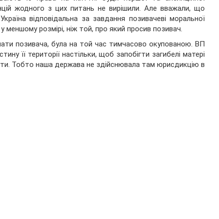
нцій жодного з цих питань не вирішили. Але вважали, що
Україна відповідальна за завдання позивачеві моральної
 меншому розмірі, ніж той, про який просив позивач.
 мати позивача, була на той час тимчасово окупованою. ВП
ину її території настільки, щоб запобігти загибелі матері
бити. Тобто наша держава не здійснювала там юрисдикцію в