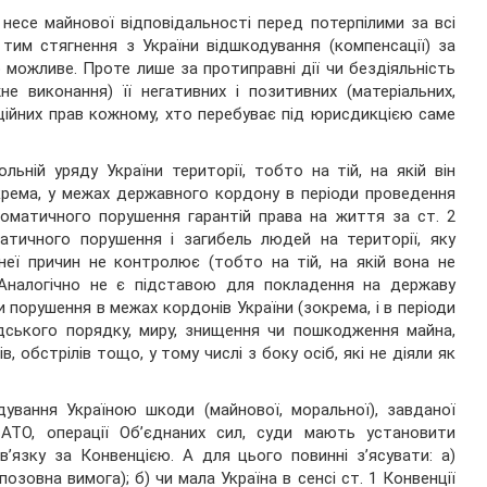
есе майнової відповідальності перед потерпілими за всі
 тим стягнення з України відшкодування (компенсації) за
 можливе. Проте лише за протиправні дії чи бездіяльність
е виконання) її негативних і позитивних (матеріальних,
нційних прав кожному, хто перебуває під юрисдикцією саме
ьній уряду України території, тобто на тій, на якій він
окрема, у межах державного кордону в періоди проведення
томатичного порушення гарантій права на життя за ст. 2
атичного порушення і загибель людей на території, яку
неї причин не контролює (тобто на тій, на якій вона не
. Аналогічно не є підставою для покладення на державу
 порушення в межах кордонів України (зокрема, і в періоди
адського порядку, миру, знищення чи пошкодження майна,
, обстрілів тощо, у тому числі з боку осіб, які не діяли як
вання Україною шкоди (майнової, моральної), завданої
АТО, операції Об’єднаних сил, суди мають установити
язку за Конвенцією. А для цього повинні з’ясувати: а)
зовна вимога); б) чи мала Україна в сенсі ст. 1 Конвенції