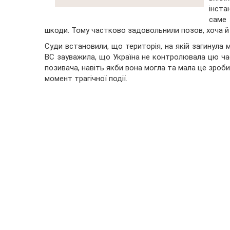
інста
саме 
шкоди. Тому частково задовольнили позов, хоча й у
Суди встановили, що територія, на якій загинула
ВС зауважила, що Україна не контролювала цю част
позивача, навіть якби вона могла та мала це зро
момент трагічної події.