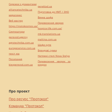
Сережки з діамантами
pereklad.ua
alliancetechnika.ua
Підготовка до НМТ / ЗНО
миралинкс
Винна шафа
Веб мастер
Перевезення хворих
https://motokosmos.ua/
hospice-life.com.ua/
Синтезатори
mk-translations.ua
perevod.agency
maltina.com.ua
agrotechnika.com.ua
Шафи купе
europeservice.com.ua
Брендові сумки
текст юа
Натяжні стелі Nova Stelya
Посилання
Перевезення хворих за
kievperevod.com.ua
кордон
Про проект
Про ресурс "Протокол"
Команда "Протокол"