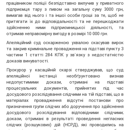
працівником поліції безпідставно вилучив у приватного
підприємця тару з пивом на загальну суму 3000 грн,
вимагав від нього і та іншої особи гроші за те, щоб не
притягати їх до відповідальності та не перешкоджати
здійсненню ними підприємницької діяльності, та
отримав неправомірну вигоду в розмірі 10 000 грн.
Апеляційний суд оскарженою ухвалою скасував вирок
та закрив кримінальне провадження на підставі пункту 3
частини 1 статті 284 КПК у зв`язку з недостатністю
доказів винуватості.
Прокурор у касаційній скарзі стверджував, що суд
апеляційної інстанції необґрунтовано визнав
недопустимими докази, отримані на підставі
процесуальних документів, прийнятих під час
досудового розслідування слідчими на тій підставі, що в
матеріалах провадження відсутні постанови про
призначення групи слідчих або доручення про здійснення
досудового розслідування відповідними слідчими;
докази, отримані в результаті проведення негласних
слідчих (розшукових) дій (НСРД), які проводились на