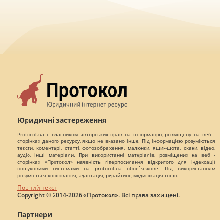
Юридичні застереження
Protocol.ua є власником авторських прав на інформацію, розміщену на веб -
сторінках даного ресурсу, якщо не вказано інше. Під інформацією розуміються
тексти, коментарі, статті, фотозображення, малюнки, ящик-шота, скани, відео,
аудіо, інші матеріали. При використанні матеріалів, розміщених на веб -
сторінках «Протокол» наявність гіперпосилання відкритого для індексації
пошуковими системами на protocol.ua обов`язкове. Під використанням
розуміється копіювання, адаптація, рерайтинг, модифікація тощо.
Повний текст
Copyright © 2014-2026 «Протокол». Всі права захищені.
Партнери