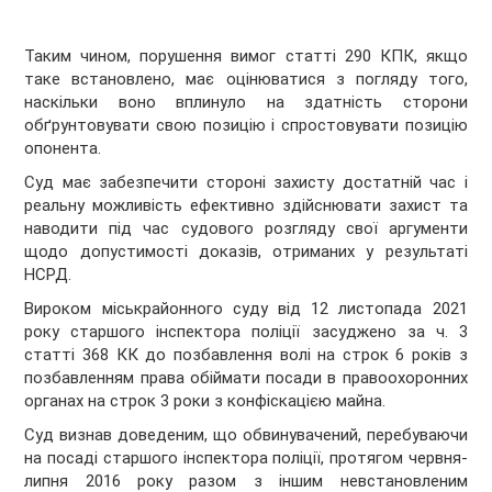
Таким чином, порушення вимог статті 290 КПК, якщо
таке встановлено, має оцінюватися з погляду того,
наскільки воно вплинуло на здатність сторони
обґрунтовувати свою позицію і спростовувати позицію
опонента.
Суд має забезпечити стороні захисту достатній час і
реальну можливість ефективно здійснювати захист та
наводити під час судового розгляду свої аргументи
щодо допустимості доказів, отриманих у результаті
НСРД.
Вироком міськрайонного суду від 12 листопада 2021
року старшого інспектора поліції засуджено за ч. 3
статті 368 КК до позбавлення волі на строк 6 років з
позбавленням права обіймати посади в правоохоронних
органах на строк 3 роки з конфіскацією майна.
Суд визнав доведеним, що обвинувачений, перебуваючи
на посаді старшого інспектора поліції, протягом червня-
липня 2016 року разом з іншим невстановленим