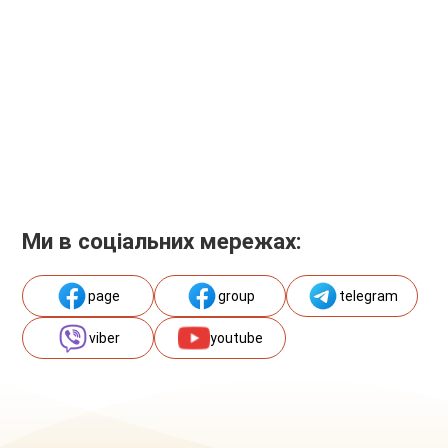
Ми в соціальних мережах:
page
group
telegram
viber
youtube