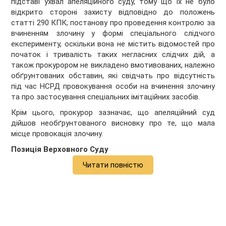
підставі ухвал апеляційного суду, тому що їх не було
відкрито стороні захисту відповідно до положень
статті 290 КПК; постанову про проведення контролю за
вчиненням злочину у формі спеціального слідчого
експерименту, оскільки вона не містить відомостей про
початок і тривалість таких негласних слідчих дій, а
також прокурором не викладено вмотивованих, належно
обґрунтованих обставин, які свідчать про відсутність
під час НСРД провокування особи на вчинення злочину
та про застосування спеціальних імітаційних засобів.
Крім цього, прокурор зазначає, що апеляційний суд
дійшов необґрунтованого висновку про те, що мала
місце провокація злочину.
Позиція Верховного Суду
Читати повністю