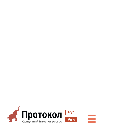
Рус
☰
Укр