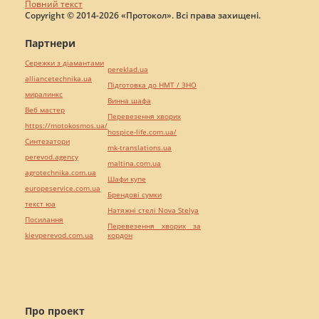
Повний текст
Copyright © 2014-2026 «Протокол». Всі права захищені.
Партнери
Сережки з діамантами
pereklad.ua
alliancetechnika.ua
Підготовка до НМТ / ЗНО
миралинкс
Винна шафа
Веб мастер
Перевезення хворих
https://motokosmos.ua/
hospice-life.com.ua/
Синтезатори
mk-translations.ua
perevod.agency
maltina.com.ua
agrotechnika.com.ua
Шафи купе
europeservice.com.ua
Брендові сумки
текст юа
Натяжні стелі Nova Stelya
Посилання
Перевезення хворих за
kievperevod.com.ua
кордон
Про проект