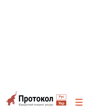
Рус
☰
Укр