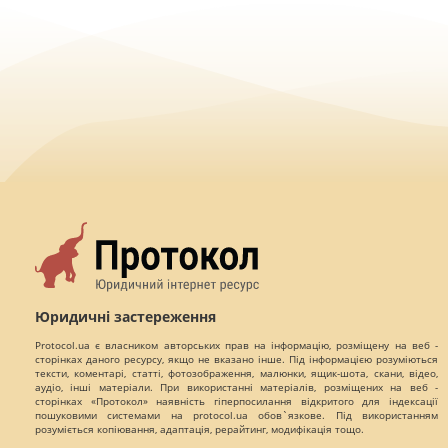
Юридичні застереження
Protocol.ua є власником авторських прав на інформацію, розміщену на веб -
сторінках даного ресурсу, якщо не вказано інше. Під інформацією розуміються
тексти, коментарі, статті, фотозображення, малюнки, ящик-шота, скани, відео,
аудіо, інші матеріали. При використанні матеріалів, розміщених на веб -
сторінках «Протокол» наявність гіперпосилання відкритого для індексації
пошуковими системами на protocol.ua обов`язкове. Під використанням
розуміється копіювання, адаптація, рерайтинг, модифікація тощо.