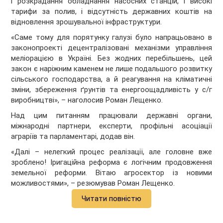
і розкрадання обладнання насосних станцій, і високі
тарифи за полив, і відсутність державних коштів на
відновлення зрошувальної інфраструктури.
«Саме тому для порятунку галузі було напрацьовано в
законопроекті децентралізовані механізми управління
меліорацією в Україні. Без жодних перебільшень, цей
закон є наріжним каменем не лише подальшого розвитку
сільського господарства, а й реагування на кліматичні
зміни, збереження ґрунтів та енергоощадливість у с/г
виробництві», – наголосив Роман Лещенко.
Над цим питанням працювали державні органи,
міжнародні партнери, експерти, профільні асоціації
аграріїв та парламентарі, додав він.
«Далі – нелегкий процес реалізації, але головне вже
зроблено! Іригаційна реформа є логічним продовження
земельної реформи. Вітаю агросектор із новими
можливостями», – резюмував Роман Лещенко.
Читати повністю