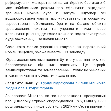
реформування меліоративної галузі України, без якого б
уже найближчими роками про ефективне ощадливе
зрошення можна було б забути. Відтепер усі
водокористувачі мають змогу гуртуватися в юридично
зареєстровані об’єднання, брати на баланс об’єкти
зрошувальних систем та управляти ними через
колективні рішення, де голос кожного водокористувача
буде важливий», – зазначив Міністр.
Саме така форма управління галуззю, як переконаний
Роман Лещенко, зможе вивести її із занепаду.
«Зрошувальні системи повинні бути в управлінні тих, хто
безпосередньо від них залежить. Це аграрії,
землекористувачі та землевласники і точно не чиновник
в Києві чи навіть в області», – додав він.
Згадайте новину:
В уряді підрахували, скільки мільйонів
людей у світі годує Україна
За словами Міністра, за час незалежності зрошувальні
площі щороку стрімко скорочувалися і з 2,3 млн у 1990
році залишилося лише 550 тис. у 2021-му. Серед причин –