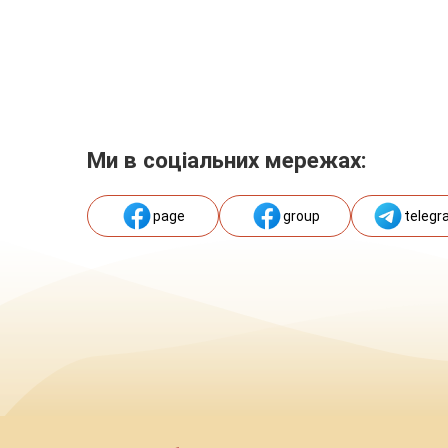
Ми в соціальних мережах:
page
group
telegr