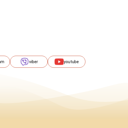
am
viber
youtube