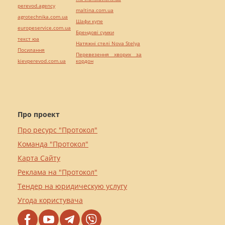
perevod.agency
maltina.com.ua
agrotechnika.com.ua
Шафи купе
europeservice.com.ua
Брендові сумки
текст юа
Натяжні стелі Nova Stelya
Посилання
Перевезення хворих за
kievperevod.com.ua
кордон
Про проект
Про ресурс "Протокол"
Команда "Протокол"
Карта Сайту
Реклама на "Протокол"
Тендер на юридическую услугу
Угода користувача