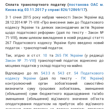
С
плат
а
транспортного податку
(
постанова ОАС м.
Києва від 03.11.2017 у справі 826/12869/17
).
З 1 січня 2015 року набрав чинності Закон України від
28.12.2014 № 71-VIII «Про внесення змін до Податкового
кодексу України та деяких законодавчих актів України
щодо податкової реформи» (далі по тексту - Закон №
71-VIII), яким шляхом викладення в новій редакції статті
267 Податкового кодексу України було введено новий
податок - транспортний податок.
Так, згідно зі ст.ст.
10
та
265 ПК України
(у редакції
Закон № 71-VIII
) транспортний податок віднесено до
місцевих податків у складі податку на майно.
Відповідно до пп.
54.3.3
п.
54.3
ст.
54 Податкового
кодексу України
(далі по тексту -
ПК України
)
контролюючий орган зобов'язаний самостійно
визначити суму грошових зобов'язань, зменшення
(збільшення) суми бюджетного відшкодування та/або
зменшення (збільшення) від'ємного значення об'єкта
оподаткування податком на прибуток або від'ємного