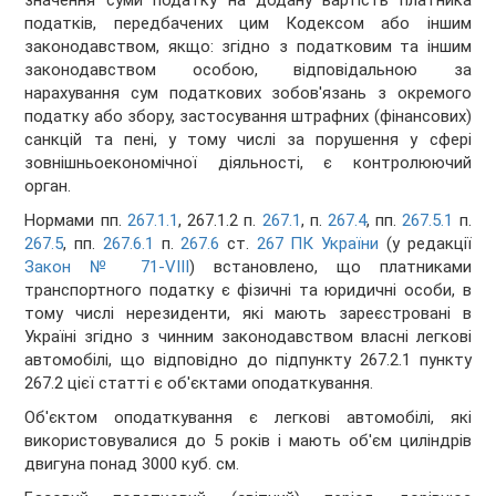
значення суми податку на додану вартість платника
податків, передбачених цим Кодексом або іншим
законодавством, якщо: згідно з податковим та іншим
законодавством особою, відповідальною за
нарахування сум податкових зобов'язань з окремого
податку або збору, застосування штрафних (фінансових)
санкцій та пені, у тому числі за порушення у сфері
зовнішньоекономічної діяльності, є контролюючий
орган.
Нормами пп.
267.1.1
, 267.1.2 п.
267.1
, п.
267.4
, пп.
267.5.1
п.
267.5
, пп.
267.6.1
п.
267.6
ст.
267 ПК України
(у редакції
Закон № 71-VIII
) встановлено, що платниками
транспортного податку є фізичні та юридичні особи, в
тому числі нерезиденти, які мають зареєстровані в
Україні згідно з чинним законодавством власні легкові
автомобілі, що відповідно до підпункту 267.2.1 пункту
267.2 цієї статті є об'єктами оподаткування.
Об'єктом оподаткування є легкові автомобілі, які
використовувалися до 5 років і мають об'єм циліндрів
двигуна понад 3000 куб. см.