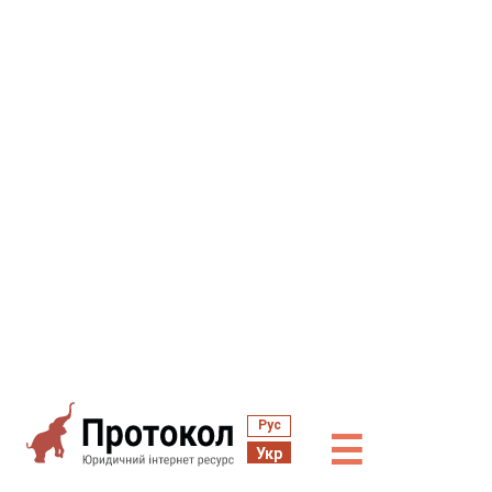
Рус
☰
Укр