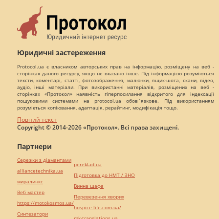
Юридичні застереження
Protocol.ua є власником авторських прав на інформацію, розміщену на веб -
сторінках даного ресурсу, якщо не вказано інше. Під інформацією розуміються
тексти, коментарі, статті, фотозображення, малюнки, ящик-шота, скани, відео,
аудіо, інші матеріали. При використанні матеріалів, розміщених на веб -
сторінках «Протокол» наявність гіперпосилання відкритого для індексації
пошуковими системами на protocol.ua обов`язкове. Під використанням
розуміється копіювання, адаптація, рерайтинг, модифікація тощо.
Повний текст
Copyright © 2014-2026 «Протокол». Всі права захищені.
Партнери
Сережки з діамантами
pereklad.ua
alliancetechnika.ua
Підготовка до НМТ / ЗНО
миралинкс
Винна шафа
Веб мастер
Перевезення хворих
https://motokosmos.ua/
hospice-life.com.ua/
Синтезатори
mk-translations.ua