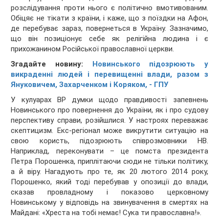
розслідування проти нього є політично вмотивованим.
Обіцяє не тікати з країни, і каже, що з поїздки на Афон,
де перебуває зараз, повернеться в Україну. Зазначимо,
що він позиціонує себе як релігійна людина і є
прихожанином Російської православної церкви.
Згадайте новину:
Новинського підозрюють у
викраденні людей і перевищенні влади, разом з
Януковичем, Захарченком і Коряком, - ГПУ
У кулуарах ВР думки щодо правдивості запевнень
Новинського про повернення до України, як і про судову
перспективу справи, розійшлися. У настроях переважає
скептицизм. Екс-регіонал може викрутити ситуацію на
свою користь, підозрюють співрозмовники НВ.
Наприклад, переконувати – це помста президента
Петра Порошенка, приплітаючи сюди не тільки політику,
а й віру. Нагадують про те, як 20 лютого 2014 року,
Порошенко, який тоді перебував у опозиції до влади,
сказав провладному і показово церковному
Новинському у відповідь на звинувачення в смертях на
Майдані: «Хреста на тобі немає! Сука ти православна!».