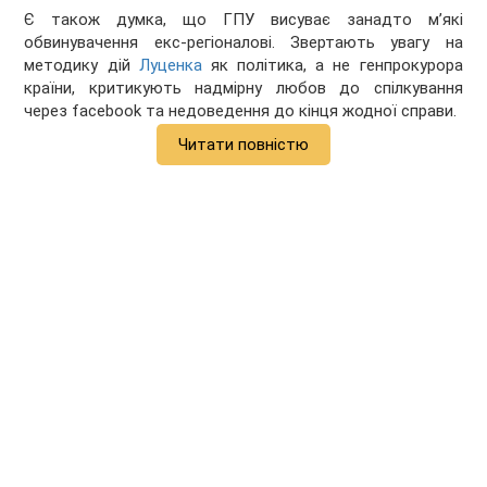
Є також думка, що ГПУ висуває занадто м’які
обвинувачення екс-регіоналові. Звертають увагу на
методику дій
Луценка
як політика, а не генпрокурора
країни, критикують надмірну любов до спілкування
через facebook та недоведення до кінця жодної справи.
Читати повністю