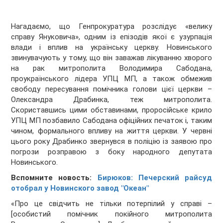
Нагадаємо, що Генпрокуратура розслідує «велику
справу Януковича», одним із епізодів якої є узурпація
влади і вплив на українську церкву. Новинського
звинувачують у тому, що він заважав лікуванню хворого
на рак митрополита Володимира Сабодана,
проукраїнського лідера УПЦ МП, а також обмежив
свободу пересування помічника голови цієї церкви –
Олександра Драбинка, теж митрополита.
Скориставшись цими обставинами, проросійське крило
УПЦ МП позбавило Сабодана офіційних печаток і, таким
чином, формального впливу на життя церкви. У червні
цього року Драбинко звернувся в поліцію із заявою про
погрози розправою з боку народного депутата
Новинського.
Вспомните новость:
Бирюков: Печерский райсуд
отобрал у Новинского завод "Океан"
«Про це свідчить не тільки потерпілий у справі –
[особистий помічник покійного митрополита