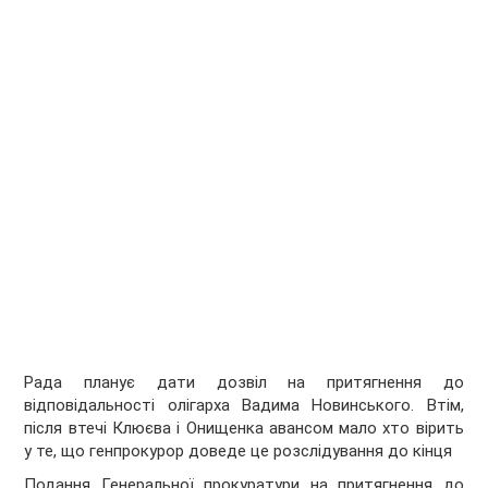
Рада планує дати дозвіл на притягнення до
відповідальності олігарха Вадима Новинського. Втім,
після втечі Клюєва і Онищенка авансом мало хто вірить
у те, що генпрокурор доведе це розслідування до кінця
Подання Генеральної прокуратури на притягнення до