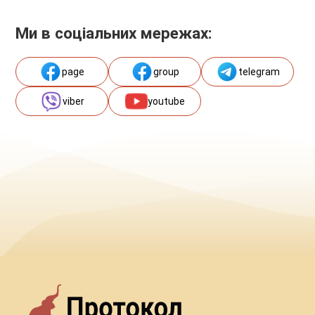
Ми в соціальних мережах:
page
group
telegram
viber
youtube