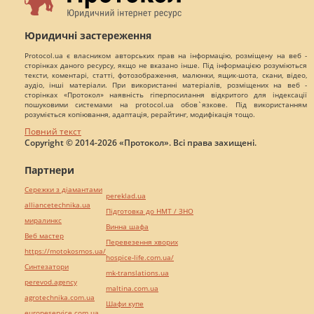
Юридичні застереження
Protocol.ua є власником авторських прав на інформацію, розміщену на веб -
сторінках даного ресурсу, якщо не вказано інше. Під інформацією розуміються
тексти, коментарі, статті, фотозображення, малюнки, ящик-шота, скани, відео,
аудіо, інші матеріали. При використанні матеріалів, розміщених на веб -
сторінках «Протокол» наявність гіперпосилання відкритого для індексації
пошуковими системами на protocol.ua обов`язкове. Під використанням
розуміється копіювання, адаптація, рерайтинг, модифікація тощо.
Повний текст
Copyright © 2014-2026 «Протокол». Всі права захищені.
Партнери
Сережки з діамантами
pereklad.ua
alliancetechnika.ua
Підготовка до НМТ / ЗНО
миралинкс
Винна шафа
Веб мастер
Перевезення хворих
https://motokosmos.ua/
hospice-life.com.ua/
Синтезатори
mk-translations.ua
perevod.agency
maltina.com.ua
agrotechnika.com.ua
Шафи купе
europeservice.com.ua