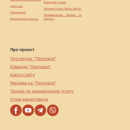
Брендові сумки
текст юа
Натяжні стелі Nova Stelya
Посилання
Перевезення хворих за
kievperevod.com.ua
кордон
Про проект
Про ресурс "Протокол"
Команда "Протокол"
Карта Сайту
Реклама на "Протокол"
Тендер на юридическую услугу
Угода користувача