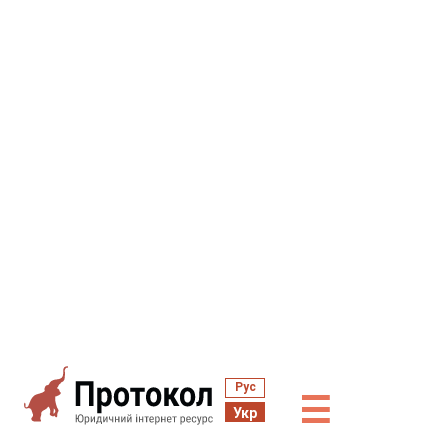
Рус
☰
Укр