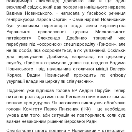
Володимира Олександр] Драбинко, але й ще один
важливий свідок, який дав покази на нинішнього нардепа
Вадима Новинського. – написала у facebook речниця
генпрокурора Лариса Сарган. - Саме нардеп Новинський
був учасником переговорів щодо зміни керівництва
Української православної церкви Московського
патріархату. Олександр Драбинко тривалий час
перебував під «охороною» спецпідрозділу «Грифон», але
не як особа, яка охороняється, а як ув’язнений. Оскільки
для пересування Драбинка, наприклад, на церковну
службу, «Грифон» отримував дозвіл від нардепа Вадима
Новинського і від начальника столичної міліції Валерія
Коряка. Вадим Новинський проходить по епізоду
узурпації влади на церкву як співучасник».
Подання уже підписав голова ВР Андрій Парубій. Тепер
питання розглядатиметься Регламентним комітетом за
повною процедурою. Як наголосив виконувач обов’язків
голови Комітету Павло Пинзеник (НФ) – це необхідна
умова для того, аби ситуація не повторилася, коли суд
визнає незаконним рішення Верховної Ради.
Сам фігурант цього подання – Новинський – стверджує: