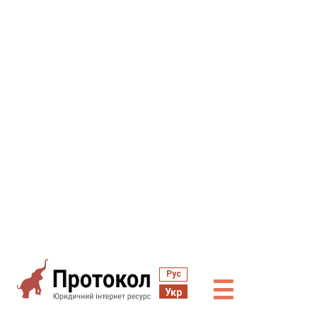
Рус
☰
Укр