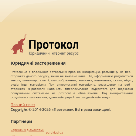
Юридичні застереження
Protocol.ua є власником авторських прав на інформацію, розміщену на веб -
сторінках даного ресурсу, якщо не вказано інше. Під інформацією розуміються
тексти, коментарі, статті, фотозображення, малюнки, ящик-шота, скани, відео,
аудіо, інші матеріали. При використанні матеріалів, розміщених на веб -
сторінках «Протокол» наявність гіперпосилання відкритого для індексації
пошуковими системами на protocol.ua обов`язкове. Під використанням
розуміється копіювання, адаптація, рерайтинг, модифікація тощо.
Повний текст
Copyright © 2014-2026 «Протокол». Всі права захищені.
Партнери
Сережки з діамантами
pereklad.ua