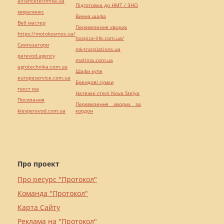
alliancetechnika.ua
Підготовка до НМТ / ЗНО
миралинкс
Винна шафа
Веб мастер
Перевезення хворих
https://motokosmos.ua/
hospice-life.com.ua/
Синтезатори
mk-translations.ua
perevod.agency
maltina.com.ua
agrotechnika.com.ua
Шафи купе
europeservice.com.ua
Брендові сумки
текст юа
Натяжні стелі Nova Stelya
Посилання
Перевезення хворих за
kievperevod.com.ua
кордон
Про проект
Про ресурс "Протокол"
Команда "Протокол"
Карта Сайту
Реклама на "Протокол"