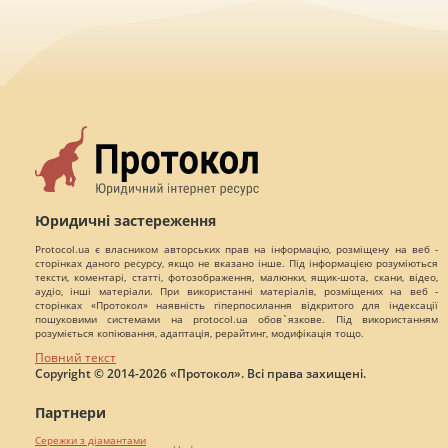
Юридичні застереження
Protocol.ua є власником авторських прав на інформацію, розміщену на веб -
сторінках даного ресурсу, якщо не вказано інше. Під інформацією розуміються
тексти, коментарі, статті, фотозображення, малюнки, ящик-шота, скани, відео,
аудіо, інші матеріали. При використанні матеріалів, розміщених на веб -
сторінках «Протокол» наявність гіперпосилання відкритого для індексації
пошуковими системами на protocol.ua обов`язкове. Під використанням
розуміється копіювання, адаптація, рерайтинг, модифікація тощо.
Повний текст
Copyright © 2014-2026 «Протокол». Всі права захищені.
Партнери
Сережки з діамантами