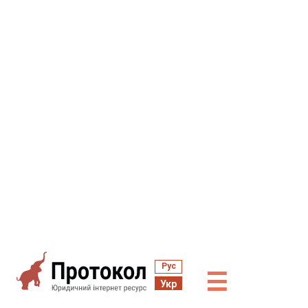
Рус
☰
Укр