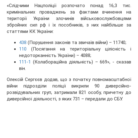
«Слідчими Нацполіції розпочато понад 16,3 тис.
кримінальних проваджень за фактами вчинення на
території України злочинів військовослужбовцями
збройних сил рф і їх пособників, з них найбільше за
статтями КК України:
438
(Порушення законів та звичаїв війни) – 11740;
110
(Посягання на територіальну цілісність і
недоторканність України) – 4088;
111-1
(Колабораційна діяльність) – 669», - сказав
він.
Олексій Сергєєв додав, що з початку повномасштабної
війни підрозділи поліції викрили 90 диверсійно-
розвідувальних груп, затримали 821 особу, причетну до
диверсійної діяльності, з яких 731 – передали до СБУ.