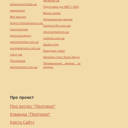
pereklad.ua
alliancetechnika.ua
Підготовка до НМТ / ЗНО
миралинкс
Винна шафа
Веб мастер
Перевезення хворих
https://motokosmos.ua/
hospice-life.com.ua/
Синтезатори
mk-translations.ua
perevod.agency
maltina.com.ua
agrotechnika.com.ua
Шафи купе
europeservice.com.ua
Брендові сумки
текст юа
Натяжні стелі Nova Stelya
Посилання
Перевезення хворих за
kievperevod.com.ua
кордон
Про проект
Про ресурс "Протокол"
Команда "Протокол"
Карта Сайту