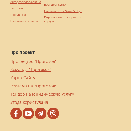
europeservice.com.ua
Брендові сумки
текст юа
Натяжні стелі Nova Stelya
Посилання
Перевезення хворих за
kievperevod.com.ua
кордон
Про проект
Про ресурс "Протокол"
Команда "Протокол"
Карта Сайту
Реклама на "Протокол"
Тендер на юридическую услугу
Угода користувача