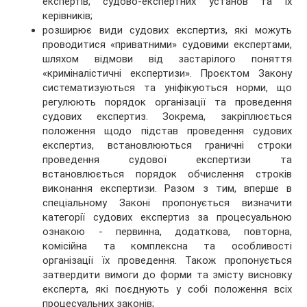
експертів, судово-експертних установ та їх
керівників;
розширює види судових експертиз, які можуть
проводитися «приватними» судовими експертами,
шляхом відмови від застарілого поняття
«криміналістичні експертизи». Проєктом Закону
систематизуються та уніфікуються норми, що
регулюють порядок організації та проведення
судових експертиз. Зокрема, закріплюється
положення щодо підстав проведення судових
експертиз, встановлюються граничні строки
проведення судової експертизи та
встановлюється порядок обчислення строків
виконання експертизи. Разом з тим, вперше в
спеціальному Законі пропонується визначити
категорії судових експертиз за процесуальною
ознакою - первинна, додаткова, повторна,
комісійна та комплексна та особливості
організації їх проведення. Також пропонується
затвердити вимоги до форми та змісту висновку
експерта, які поєднують у собі положення всіх
процесуальних законів;