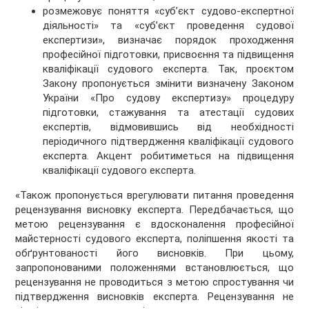
розмежовує поняття «суб’єкт судово-експертної
діяльності» та «суб’єкт проведення судової
експертизи», визначає порядок проходження
професійної підготовки, присвоєння та підвищення
кваліфікації судового експерта. Так, проєктом
Закону пропонується змінити визначену Законом
України «Про судову експертизу» процедуру
підготовки, стажування та атестації судових
експертів, відмовившись від необхідності
періодичного підтвердження кваліфікації судового
експерта. Акцент робитиметься на підвищення
кваліфікації судового експерта.
«Також пропонується врегулювати питання проведення
рецензування висновку експерта. Передбачається, що
метою рецензування є вдосконалення професійної
майстерності судового експерта, поліпшення якості та
обґрунтованості його висновків. При цьому,
запропонованими положеннями встановлюється, що
рецензування не проводиться з метою спростування чи
підтвердження висновків експерта. Рецензування не