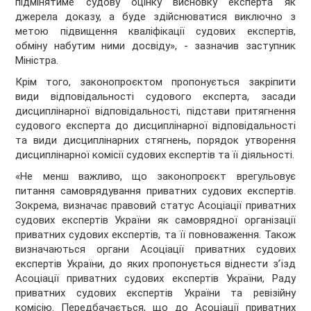
підмінятиме судову оцінку висновку експерта як
джерела доказу, а буде здійснюватися виключно з
метою підвищення кваліфікації судових експертів,
обміну набутим ними досвіду», - зазначив заступник
Міністра.
Крім того, законопроєктом пропонується закріпити
види відповідальності судового експерта, засади
дисциплінарної відповідальності, підстави притягнення
судового експерта до дисциплінарної відповідальності
та види дисциплінарних стягнень, порядок утворення
дисциплінарної комісії судових експертів та її діяльності.
«Не менш важливо, що законопроєкт врегульовує
питання самоврядування приватних судових експертів.
Зокрема, визначає правовий статус Асоціації приватних
судових експертів України як самоврядної організації
приватних судових експертів, та її повноваження. Також
визначаються органи Асоціації приватних судових
експертів України, до яких пропонується віднести з’їзд
Асоціації приватних судових експертів України, Раду
приватних судових експертів України та ревізійну
комісію. Передбачається, що до Асоціації приватних