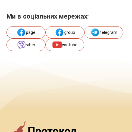
Ми в соціальних мережах:
page
group
telegram
viber
youtube