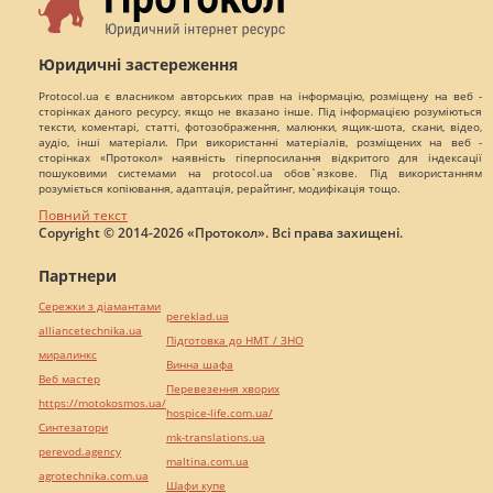
Юридичні застереження
Protocol.ua є власником авторських прав на інформацію, розміщену на веб -
сторінках даного ресурсу, якщо не вказано інше. Під інформацією розуміються
тексти, коментарі, статті, фотозображення, малюнки, ящик-шота, скани, відео,
аудіо, інші матеріали. При використанні матеріалів, розміщених на веб -
сторінках «Протокол» наявність гіперпосилання відкритого для індексації
пошуковими системами на protocol.ua обов`язкове. Під використанням
розуміється копіювання, адаптація, рерайтинг, модифікація тощо.
Повний текст
Copyright © 2014-2026 «Протокол». Всі права захищені.
Партнери
Сережки з діамантами
pereklad.ua
alliancetechnika.ua
Підготовка до НМТ / ЗНО
миралинкс
Винна шафа
Веб мастер
Перевезення хворих
https://motokosmos.ua/
hospice-life.com.ua/
Синтезатори
mk-translations.ua
perevod.agency
maltina.com.ua
agrotechnika.com.ua
Шафи купе