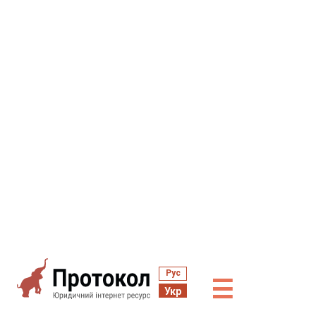
Рус
☰
Укр