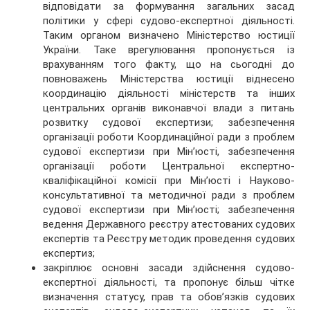
відповідати за формування загальних засад
політики у сфері судово-експертної діяльності.
Таким органом визначено Міністерство юстиції
України. Таке врегулювання пропонується із
врахуванням того факту, що на сьогодні до
повноважень Міністерства юстиції віднесено
координацію діяльності міністерств та інших
центральних органів виконавчої влади з питань
розвитку судової експертизи; забезпечення
організації роботи Координаційної ради з проблем
судової експертизи при Мін’юсті, забезпечення
організації роботи Центральної експертно-
кваліфікаційної комісії при Мін’юсті і Науково-
консультативної та методичної ради з проблем
судової експертизи при Мін’юсті; забезпечення
ведення Державного реєстру атестованих судових
експертів та Реєстру методик проведення судових
експертиз;
закріплює основні засади здійснення судово-
експертної діяльності, та пропонує більш чітке
визначення статусу, прав та обов’язків судових