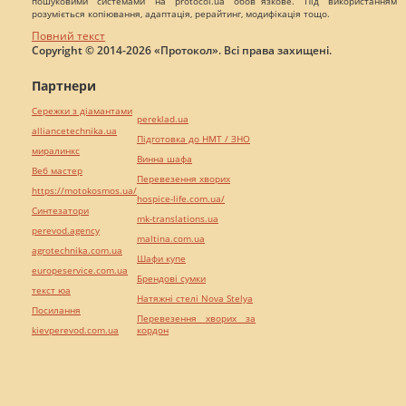
пошуковими системами на protocol.ua обов`язкове. Під використанням
розуміється копіювання, адаптація, рерайтинг, модифікація тощо.
Повний текст
Copyright © 2014-2026 «Протокол». Всі права захищені.
Партнери
Сережки з діамантами
pereklad.ua
alliancetechnika.ua
Підготовка до НМТ / ЗНО
миралинкс
Винна шафа
Веб мастер
Перевезення хворих
https://motokosmos.ua/
hospice-life.com.ua/
Синтезатори
mk-translations.ua
perevod.agency
maltina.com.ua
agrotechnika.com.ua
Шафи купе
europeservice.com.ua
Брендові сумки
текст юа
Натяжні стелі Nova Stelya
Посилання
Перевезення хворих за
kievperevod.com.ua
кордон