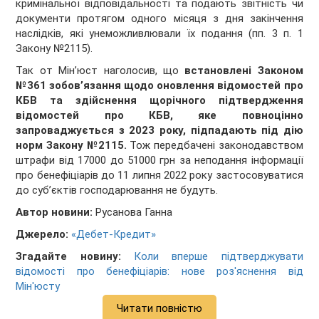
кримінальної відповідальності та подають звітність чи
документи протягом одного місяця з дня закінчення
наслідків, які унеможливлювали їх подання (пп. 3 п. 1
Закону №2115).
Так от Мінʼюст наголосив, що
встановлені Законом
№361 зобов’язання щодо оновлення відомостей про
КБВ та здійснення щорічного підтвердження
відомостей про КБВ, яке повноцінно
запроваджується з 2023 року, підпадають під дію
норм Закону №2115.
Тож передбачені законодавством
штрафи від 17000 до 51000 грн за неподання інформації
про бенефіціарів до 11 липня 2022 року застосовуватися
до суб’єктів господарювання не будуть.
Автор новини:
Русанова Ганна
Джерело:
«Дебет-Кредит»
Згадайте новину:
Коли вперше підтверджувати
відомості про бенефіціарів: нове роз'яснення від
Мін'юсту
Читати повністю