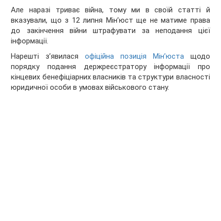
Але наразі триває війна, тому ми в своїй статті й
вказували, що з 12 липня Мінʼюст ще не матиме права
до закінчення війни штрафувати за неподання цієї
інформації.
Нарешті зʼявилася
офіційна позиція Мінʼюста
щодо
порядку подання держреєстратору інформації про
кінцевих бенефіціарних власників та структури власності
юридичної особи в умовах військового стану.