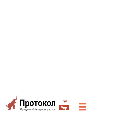
Рус
☰
Укр