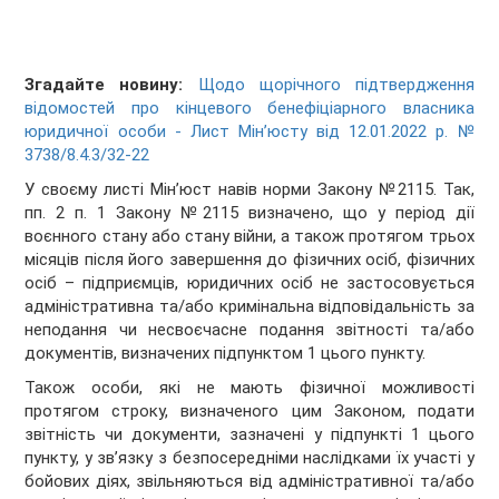
Згадайте новину:
Щодо щорічного підтвердження
відомостей про кінцевого бенефіціарного власника
юридичної особи - Лист Мін’юсту від 12.01.2022 р. №
3738/8.4.3/32-22
У своєму листі Мінʼюст навів норми Закону №2115. Так,
пп. 2 п. 1 Закону №2115 визначено, що у період дії
воєнного стану або стану війни, а також протягом трьох
місяців після його завершення до фізичних осіб, фізичних
осіб – підприємців, юридичних осіб не застосовується
адміністративна та/або кримінальна відповідальність за
неподання чи несвоєчасне подання звітності та/або
документів, визначених підпунктом 1 цього пункту.
Також особи, які не мають фізичної можливості
протягом строку, визначеного цим Законом, подати
звітність чи документи, зазначені у підпункті 1 цього
пункту, у зв’язку з безпосередніми наслідками їх участі у
бойових діях, звільняються від адміністративної та/або