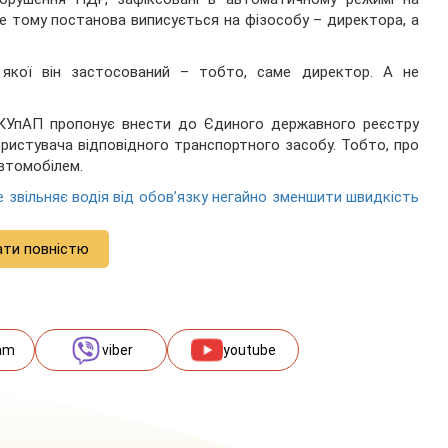
ме тому постанова виписується на фізособу – директора, а
кої він застосований – тобто, саме директор. А не
-2 КУпАП пропонує внести до Єдиного державного реєстру
ристувача відповідного транспортного засобу. Тобто, про
втомобілем.
е звільняє водія від обов’язку негайно зменшити швидкість
ати повністю
am
viber
youtube