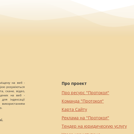
міщену на веб -
Про проект
цією розуміються
а, скани, відео,
Про ресурс "Протокол"
іщених на веб -
 для індексації
Команда "Протокол"
 використанням
о.
Карта Сайту
Реклама на "Протокол"
і.
Тендер на юридическую услугу