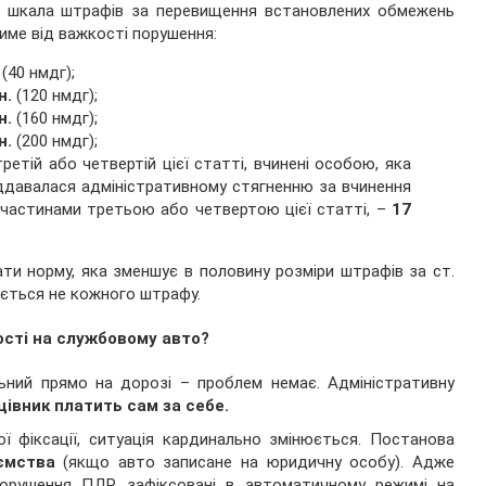
 шкала штрафів за перевищення встановлених обмежень
име від важкості порушення:
(40 нмдг);
н.
(120 нмдг);
н.
(160 нмдг);
н.
(200 нмдг);
ретій або четвертій цієї статті, вчинені особою, яка
іддавалася адміністративному стягненню за вчинення
 частинами третьою або четвертою цієї статті, –
17
и норму, яка зменшує в половину розміри штрафів за ст.
сується не кожного штрафу.
сті на службовому авто?
ьний прямо на дорозі – проблем немає. Адміністративну
цівник платить сам за себе.
 фіксації, ситуація кардинально змінюється. Постанова
ємства
(якщо авто записане на юридичну особу). Адже
 порушення ПДР, зафіксовані в автоматичному режимі на