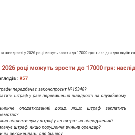
швидкості у 2026 році можуть зрости до 17000 грн: наслідки для водіїв с
2026 році можуть зрости до 17000 грн: наслі
глядів :
957
трафи передбачає законопроєкт №15348?
латить штраф у разі перевищення швидкості на службовому
иникне оподаткований дохід, якщо штраф заплатить
иємство?
жна віднести суму штрафу до витрат на відрядження?
плачує штраф, якщо порушення вчинив орендар?
ичні рекомендації для бізнесу