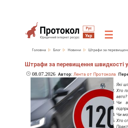
Рус
☰
Укр
Головна
Блог
Новини
Штрафи за перевищення 
Штрафи за перевищення швидкості у 
08.07.2026
Автор:
Лента от Протокола
Пере
Які ш
Хто п
авто?
Чи в
підпр
Чи мо
Хто с
Практ