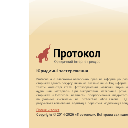
Юридичні застереження
Protocol.ua є власником авторських прав на інформацію, роз
сторінках даного ресурсу, якщо не вказано інше. Під інформа
тексти, коментарі, статті, фотозображення, малюнки, ящик-шот
аудіо, інші матеріали. При використанні матеріалів, розм
сторінках «Протокол» наявність гіперпосилання відкритого
пошуковими системами на protocol.ua обов`язкове. Під
розуміється копіювання, адаптація, рерайтинг, модифікація тощ
Повний текст
Copyright © 2014-2026 «Протокол». Всі права захищен