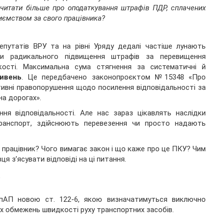
читати більше про оподаткування штрафів ПДР, сплачених
иємством за свого працівника?
епутатів ВРУ та на рівні Уряду дедалі частіше лунають
си радикального підвищення штрафів за перевищення
кості. Максимальна сума стягнення за систематичні й
ивень
. Це передбачено законопроєктом №15348 «Про
тивні правопорушення щодо посилення відповідальності за
на дорогах».
ня відповідальності. Але нас зараз цікавлять наслідки
ранспорт, здійснюють перевезення чи просто надають
працівник? Чого вимагає закон і що каже про це ПКУ? Чим
я з’ясувати відповіді на ці питання.
?
пАП новою ст. 122-6, якою визначатимуться виключно
их обмежень швидкості руху транспортних засобів.