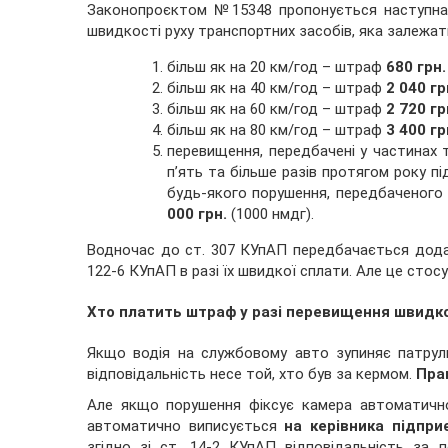
Законопроєктом №15348 пропонується наступна
швидкості руху транспортних засобів, яка залежат
більш як на 20 км/год – штраф
680 грн.
більш як на 40 км/год – штраф
2 040 гр
більш як на 60 км/год – штраф
2 720 гр
більш як на 80 км/год – штраф
3 400 гр
перевищення, передбачені у частинах т
п’ять та більше разів протягом року п
будь-якого порушення, передбаченого
000 грн.
(1000 нмдг).
Водночас до ст. 307 КУпАП передбачається додат
122-6 КУпАП в разі їх швидкої сплати. Але це сто
Хто платить штраф у разі перевищення швидко
Якщо водія на службовому авто зупиняє патрул
відповідальність несе той, хто був за кермом.
Пра
Але якщо порушення фіксує камера автоматичної
автоматично виписується
на керівника підпри
згідно зі ст. 14-2 КУпАП відповідальність за