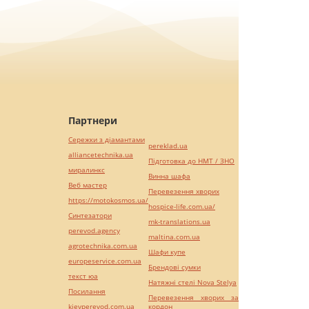
Партнери
Сережки з діамантами
pereklad.ua
alliancetechnika.ua
Підготовка до НМТ / ЗНО
миралинкс
Винна шафа
Веб мастер
Перевезення хворих
https://motokosmos.ua/
hospice-life.com.ua/
Синтезатори
mk-translations.ua
perevod.agency
maltina.com.ua
agrotechnika.com.ua
Шафи купе
europeservice.com.ua
Брендові сумки
текст юа
Натяжні стелі Nova Stelya
Посилання
Перевезення хворих за
kievperevod.com.ua
кордон