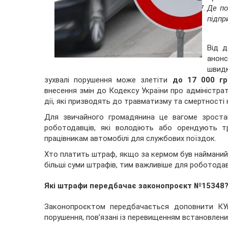
Де по
підпр
Від д
анон
швид
зухвалі порушення може злетіти
до 17 000 гр
внесення змін до Кодексу України про адміністра
дії, які призводять до травматизму та смертності 
Для звичайного громадянина це вагоме зростан
роботодавців, які володіють або орендують т
працівникам автомобілі для службових поїздок.
Хто платить штраф, якщо за кермом був найманий 
більші суми штрафів, тим важливіше для роботодавц
Які штрафи передбачає законопроєкт №15348
Законопроєктом передбачається доповнити КУ
порушення, пов’язані із перевищенням встановлен