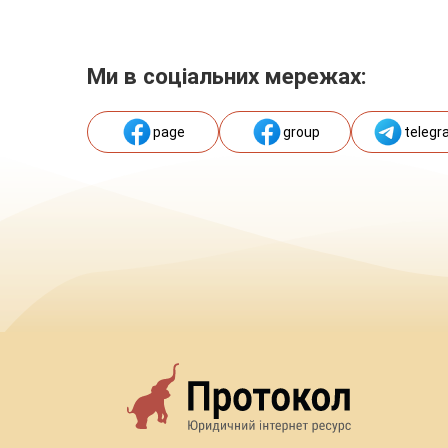
Ми в соціальних мережах:
page
group
telegr