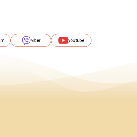
am
viber
youtube