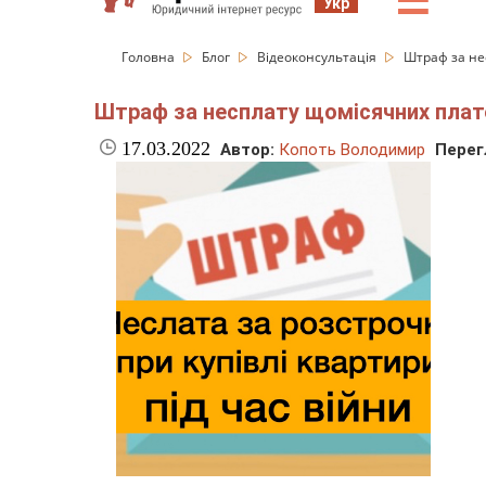
☰
Укр
Головна
Блог
Відеоконсультація
Штраф за не
Штраф за несплату щомісячних плате
17.03.2022
Автор:
Копоть Володимир
Перег