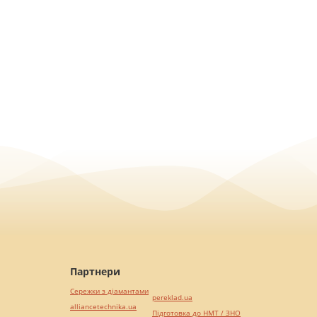
Партнери
Сережки з діамантами
pereklad.ua
alliancetechnika.ua
Підготовка до НМТ / ЗНО