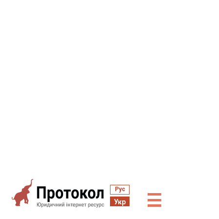
Рус
☰
Укр