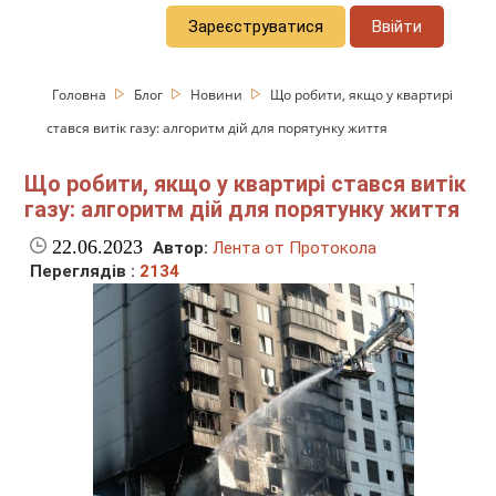
Зареєструватися
Ввійти
Головна
Блог
Новини
Що робити, якщо у квартирі
стався витік газу: алгоритм дій для порятунку життя
Що робити, якщо у квартирі стався витік
газу: алгоритм дій для порятунку життя
22.06.2023
Автор:
Лента от Протокола
Переглядів :
2134