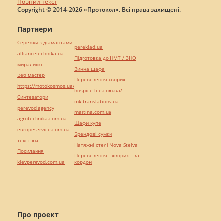
Повний текст
Copyright © 2014-2026 «Протокол». Всі права захищені.
Партнери
Сережки з діамантами
pereklad.ua
alliancetechnika.ua
Підготовка до НМТ / ЗНО
миралинкс
Винна шафа
Веб мастер
Перевезення хворих
https://motokosmos.ua/
hospice-life.com.ua/
Синтезатори
mk-translations.ua
perevod.agency
maltina.com.ua
agrotechnika.com.ua
Шафи купе
europeservice.com.ua
Брендові сумки
текст юа
Натяжні стелі Nova Stelya
Посилання
Перевезення хворих за
kievperevod.com.ua
кордон
Про проект