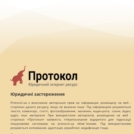
Юридичні застереження
Protocol.ua є власником авторських прав на інформацію, розміщену на веб -
сторінках даного ресурсу, якщо не вказано інше. Під інформацією розуміються
тексти, коментарі, статті, фотозображення, малюнки, ящик-шота, скани, відео,
аудіо, інші матеріали. При використанні матеріалів, розміщених на веб -
сторінках «Протокол» наявність гіперпосилання відкритого для індексації
пошуковими системами на protocol.ua обов`язкове. Під використанням
розуміється копіювання, адаптація, рерайтинг, модифікація тощо.