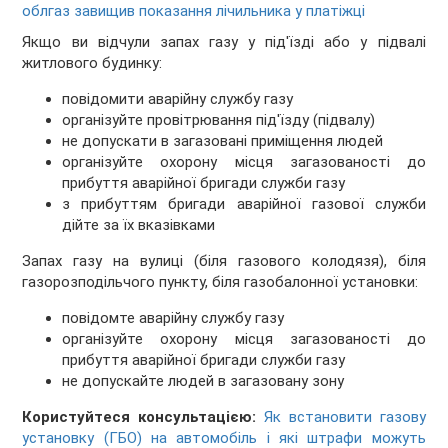
облгаз завищив показання лічильника у платіжці
Якщо ви відчули запах газу у під'їзді або у підвалі
житлового будинку:
повідомити аварійну службу газу
організуйте провітрювання під'їзду (підвалу)
не допускати в загазовані приміщення людей
організуйте охорону місця загазованості до
прибуття аварійної бригади служби газу
з прибуттям бригади аварійної газової служби
дійте за їх вказівками
Запах газу на вулиці (біля газового колодязя), біля
газорозподільчого пункту, біля газобалонної установки:
повідомте аварійну службу газу
організуйте охорону місця загазованості до
прибуття аварійної бригади служби газу
не допускайте людей в загазовану зону
Користуйтеся консультацією:
Як встановити газову
установку (ГБО) на автомобіль і які штрафи можуть