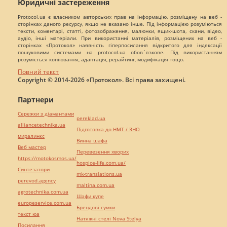
Юридичні застереження
Protocol.ua є власником авторських прав на інформацію, розміщену на веб -
сторінках даного ресурсу, якщо не вказано інше. Під інформацією розуміються
тексти, коментарі, статті, фотозображення, малюнки, ящик-шота, скани, відео,
аудіо, інші матеріали. При використанні матеріалів, розміщених на веб -
сторінках «Протокол» наявність гіперпосилання відкритого для індексації
пошуковими системами на protocol.ua обов`язкове. Під використанням
розуміється копіювання, адаптація, рерайтинг, модифікація тощо.
Повний текст
Copyright © 2014-2026 «Протокол». Всі права захищені.
Партнери
Сережки з діамантами
pereklad.ua
alliancetechnika.ua
Підготовка до НМТ / ЗНО
миралинкс
Винна шафа
Веб мастер
Перевезення хворих
https://motokosmos.ua/
hospice-life.com.ua/
Синтезатори
mk-translations.ua
perevod.agency
maltina.com.ua
agrotechnika.com.ua
Шафи купе
europeservice.com.ua
Брендові сумки
текст юа
Натяжні стелі Nova Stelya
Посилання