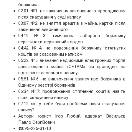
боржника
02:01 №1: не закінчення виконавчого провадження
після скасування у суді напису
03:07 №2: не зняття арештів з майна, картки після
закінчення виконавчого
04:19 №3: тимчасова заборона боржнику
перетинати державний кордон
04:42 №4: не повернення боржнику стягнутих
коштів за скасованим написом
05:22 №5: визнання недійсними електронних торгів
арештованого майна «СЕТАМ» які проведені на
підставі скасованого напису
05:51 №6: не виключення запису про боржника в
Єдиному реєстрі боржників
06:34 №7: продовження стягнення коштів навіть
після скасування напису
07:12 які у тебе були проблеми після скасування
напису?
Автори: юрист Iгор Любий, адвокат Васильєв
Павло Сергійович
☎️095-235-31-10