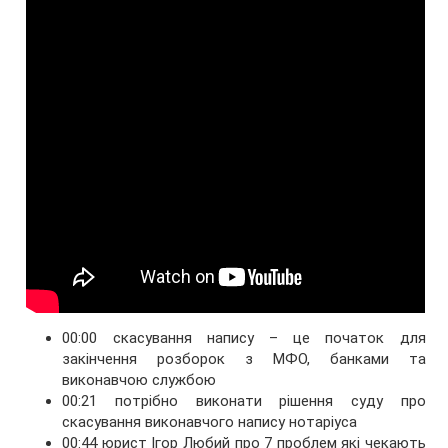
00:00 скасування напису – це початок для
закінчення розборок з МФО, банками та
виконавчою службою
00:21 потрібно виконати рішення суду про
скасування виконавчого напису нотаріуса
00:44 юрист Ігор Любий про 7 проблем які чекають