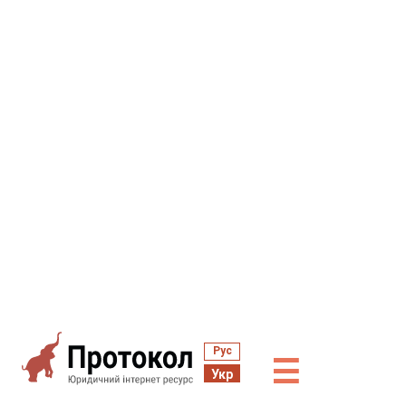
Рус
☰
Укр