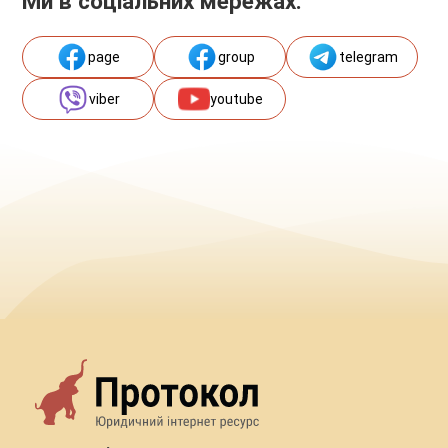
Ми в соціальних мережах:
page
group
telegram
viber
youtube