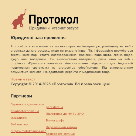
Юридичні застереження
Protocol.ua є власником авторських прав на інформацію, розміщену на веб -
сторінках даного ресурсу, якщо не вказано інше. Під інформацією розуміються
тексти, коментарі, статті, фотозображення, малюнки, ящик-шота, скани, відео,
аудіо, інші матеріали. При використанні матеріалів, розміщених на веб -
сторінках «Протокол» наявність гіперпосилання відкритого для індексації
пошуковими системами на protocol.ua обов`язкове. Під використанням
розуміється копіювання, адаптація, рерайтинг, модифікація тощо.
Повний текст
Copyright © 2014-2026 «Протокол». Всі права захищені.
Партнери
Сережки з діамантами
pereklad.ua
alliancetechnika.ua
Підготовка до НМТ / ЗНО
миралинкс
Винна шафа
Веб мастер
Перевезення хворих
https://motokosmos.ua/
hospice-life.com.ua/