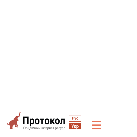
Рус
☰
Укр