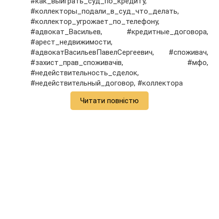
#как_выиграть_суд_по_кредиту,
#коллекторы_подали_в_суд_что_делать,
#коллектор_угрожает_по_телефону,
#адвокат_Васильев, #кредитные_договора,
#арест_недвижимости,
#адвокатВасильевПавелСергеевич, #споживач,
#захист_прав_споживачів, #мфо,
#недействительность_сделок,
#недействительный_договор, #коллектора
Читати повністю