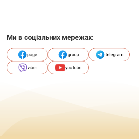
Ми в соціальних мережах:
page
group
telegram
viber
youtube