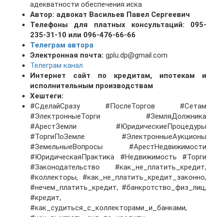
адекватности обеспечения иска
Автор: адвокат Васильев Павел Сергеевич
Телефоны для платных консультаций: 095-
235-31-10 или 096-476-66-66
Телеграм автора
Электронная почта:
gplu.dp@gmail.com
Телеграм канал
Интернет сайт по кредитам, ипотекам и
исполнительным производствам
Хештеги:
#СделайСразу #ПослеТоргов #Сетам
#ЭлектронныеТорги #ЗемляДолжника
#АрестЗемли #ЮридическиеПроцедуры
#ТоргиПоЗемле #ЭлектронныеАукционы
#ЗемельныеВопросы #АрестНедвижимости
#ЮридическаяПрактика #Недвижимость #Торги
#Законодательство #как_не_платить_кредит,
#коллекторы, #как_не_платить_кредит_законно,
#нечем_платить_кредит, #банкротство_физ_лиц,
#кредит,
#как_судиться_с_коллекторами_и_банками,