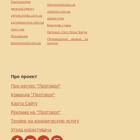
Синтезатори
mk-translations.ua
perevod.agency
maltina.com.ua
agrotechnika.com.ua
Шафи купе
europeservice.com.ua
Брендові сумки
текст юа
Натяжні стелі Nova Stelya
Посилання
Перевезення хворих за
kievperevod.com.ua
кордон
Про проект
Про ресурс "Протокол"
Команда "Протокол"
Карта Сайту
Реклама на "Протокол"
Тендер на юридическую услугу
Угода користувача